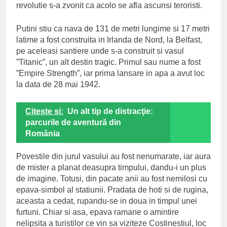
revolutie s-a zvonit ca acolo se afla ascunsi teroristi.
Putini stiu ca nava de 131 de metri lungime si 17 metri
latime a fost construita in Irlanda de Nord, la Belfast,
pe aceleasi santiere unde s-a construit si vasul
”Titanic”, un alt destin tragic. Primul sau nume a fost
”Empire Strength”, iar prima lansare in apa a avut loc
la data de 28 mai 1942.
Citeste si:
Un alt tip de distracţie:
parcurile de aventură din
România
Povestile din jurul vasului au fost nenumarate, iar aura
de mister a planat deasupra timpului, dandu-i un plus
de imagine. Totusi, din pacate anii au fost nemilosi cu
epava-simbol al statiunii. Pradata de hoti si de rugina,
aceasta a cedat, rupandu-se in doua in timpul unei
furtuni. Chiar si asa, epava ramane o amintire
nelipsita a turistilor ce vin sa viziteze Costinestiul, loc