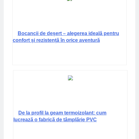
Bocancii de deșert – alegerea ideală pentru
confort și rezistență în orice aventură
De la profil la geam termoizolant: cum
lucrează o fabrică de tâmplărie PVC