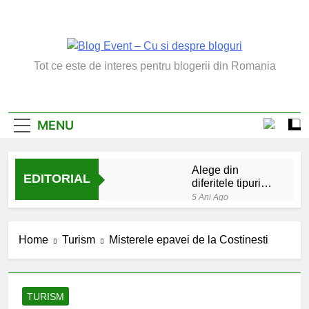
Skip
to
content
Blog Event – Cu Si
Tot ce este de interes pentru blogerii din Romania
Despre Bloguri
MENU
Alege din
EDITORIAL
diferitele tipuri
de bratara de
5 Ani Ago
argint
Chakrele: ce sunt si
la ce folosesc?
Home
Turism
Misterele epavei de la Costinesti
5 Ani Ago
Lucruri esentiale
invatate de la copilul
meu
6 Ani Ago
TURISM