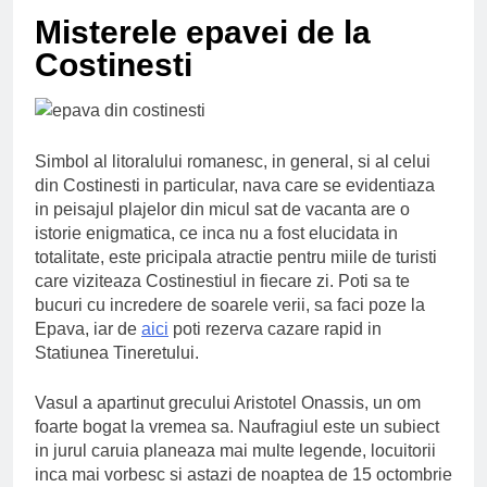
Ce spun mailurile de
Misterele epavei de la
campanie ale lui
Donald Trump
6 Ani Ago
Costinesti
Earthing sau
beneficiile contactului
cu Pamantul
6 Ani Ago
Este posibil sa ne
Simbol al litoralului romanesc, in general, si al celui
iertam?
din Costinesti in particular, nava care se evidentiaza
6 Ani Ago
in peisajul plajelor din micul sat de vacanta are o
istorie enigmatica, ce inca nu a fost elucidata in
totalitate, este pricipala atractie pentru miile de turisti
care viziteaza Costinestiul in fiecare zi. Poti sa te
bucuri cu incredere de soarele verii, sa faci poze la
Epava, iar de
aici
poti rezerva cazare rapid in
Statiunea Tineretului.
Vasul a apartinut grecului Aristotel Onassis, un om
foarte bogat la vremea sa. Naufragiul este un subiect
in jurul caruia planeaza mai multe legende, locuitorii
inca mai vorbesc si astazi de noaptea de 15 octombrie