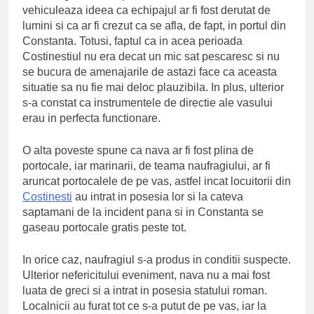
vehiculeaza ideea ca echipajul ar fi fost derutat de
lumini si ca ar fi crezut ca se afla, de fapt, in portul din
Constanta. Totusi, faptul ca in acea perioada
Costinestiul nu era decat un mic sat pescaresc si nu
se bucura de amenajarile de astazi face ca aceasta
situatie sa nu fie mai deloc plauzibila. In plus, ulterior
s-a constat ca instrumentele de directie ale vasului
erau in perfecta functionare.
O alta poveste spune ca nava ar fi fost plina de
portocale, iar marinarii, de teama naufragiului, ar fi
aruncat portocalele de pe vas, astfel incat locuitorii din
Costinesti
au intrat in posesia lor si la cateva
saptamani de la incident pana si in Constanta se
gaseau portocale gratis peste tot.
In orice caz, naufragiul s-a produs in conditii suspecte.
Ulterior nefericitului eveniment, nava nu a mai fost
luata de greci si a intrat in posesia statului roman.
Localnicii au furat tot ce s-a putut de pe vas, iar la