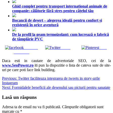
Ghid complet pentru transport internațional animale de
companie: călătorie fără stres pentru cățelul tău
Bocancii de deșert – alegerea ideală pentru confort și
rezistență în orice aventură
De la profil la geam termoizolant: cum lucrează o fabrică
de tâmplărie PVC
Share on
Tweet
Save
Facebook
Daca esti in cautare de advertoriale SEO, cei de la
www.SeoPower.ro
iti pun la dispozitie o lista de cateva sute de site-
uri pe care poti face link building.
Navigare
Previous:
Twitter faciliteaza integrarea de tweets in story-urile
Instagram
în
Next:
Formidalele beneficii ale desenului sau picturii pentru sanatate
articole
Lasă un răspuns
Adresa ta de email nu va fi publicată.
Câmpurile obligatorii sunt
marcate cu
*