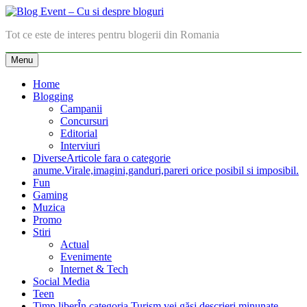
Skip
to
Blog Event – Cu si despre bloguri
Tot ce este de interes pentru blogerii din Romania
content
Menu
Home
Blogging
Campanii
Concursuri
Editorial
Interviuri
Diverse
Articole fara o categorie
anume.Virale,imagini,ganduri,pareri orice posibil si imposibil.
Fun
Gaming
Muzica
Promo
Stiri
Actual
Evenimente
Internet & Tech
Social Media
Teen
Timp liber
În categoria Turism vei găsi descrieri minunate