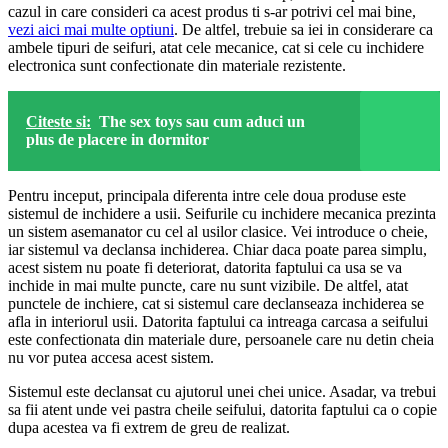
cazul in care consideri ca acest produs ti s-ar potrivi cel mai bine,
vezi aici mai multe optiuni
. De altfel, trebuie sa iei in considerare ca
ambele tipuri de seifuri, atat cele mecanice, cat si cele cu inchidere
electronica sunt confectionate din materiale rezistente.
Citeste si:
The sex toys sau cum aduci un
plus de placere in dormitor
Pentru inceput, principala diferenta intre cele doua produse este
sistemul de inchidere a usii. Seifurile cu inchidere mecanica prezinta
un sistem asemanator cu cel al usilor clasice. Vei introduce o cheie,
iar sistemul va declansa inchiderea. Chiar daca poate parea simplu,
acest sistem nu poate fi deteriorat, datorita faptului ca usa se va
inchide in mai multe puncte, care nu sunt vizibile. De altfel, atat
punctele de inchiere, cat si sistemul care declanseaza inchiderea se
afla in interiorul usii. Datorita faptului ca intreaga carcasa a seifului
este confectionata din materiale dure, persoanele care nu detin cheia
nu vor putea accesa acest sistem.
Sistemul este declansat cu ajutorul unei chei unice. Asadar, va trebui
sa fii atent unde vei pastra cheile seifului, datorita faptului ca o copie
dupa acestea va fi extrem de greu de realizat.