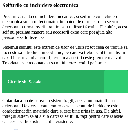
Seifurile cu inchidere electronica
Precum varianta cu inchidere mecanica, si seifurile cu inchidere
electronica sunt confectionate din materiale dure, care nu se vor
deteriora in urma lovirii, trantirii sau utilizarii focului. De altfel, acest
seif nu prezinta manere sau accesorii extra care pot ajuta alte
persoane sa forteze usa.
Sistemul seifului este extrem de usor de utilizat: tot ceea ce trebuie sa
faci este sa introduci un cod unic, pe care va trebui sa il tii minte. In
cazul in care ai uitat codul, resetarea acestuia este greu de realizat.
Totodata, este recomandat sa nu iti notezi codul pe hartie.
Citeste si:
Scoala
Chiar daca poate parea un sistem fragil, acesta nu poate fi usor
deteriorat. Device-ul care controleaza sistemul de inchidere este
confectionat din materiale dure si este bine prins in usa. De altfel,
intregul sistem se afla sub carcasa seifului, fapt pentru care sansele
ca acesta sa fie distrus sunt inexistente.