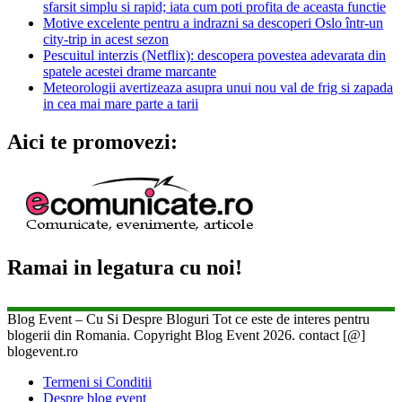
sfarsit simplu si rapid; iata cum poti profita de aceasta functie
Motive excelente pentru a indrazni sa descoperi Oslo într-un
city-trip in acest sezon
Pescuitul interzis (Netflix): descopera povestea adevarata din
spatele acestei drame marcante
Meteorologii avertizeaza asupra unui nou val de frig si zapada
in cea mai mare parte a tarii
Aici te promovezi:
Ramai in legatura cu noi!
Blog Event – Cu Si Despre Bloguri Tot ce este de interes pentru
blogerii din Romania. Copyright Blog Event 2026. contact [@]
blogevent.ro
Termeni si Conditii
Despre blog event