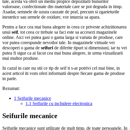
tale, acesta va oferi un mediu propice depozitarii bunurilor
valoroase, confectionate din materiale care se pot degrada in timp.
Asadar, semnele de uzura cauzate de praf, precum si zgarieturile
inestetice sau urmele de oxidare, vor intarzia sa apara.
Pentru a face cea mai buna alegere in ceea ce priveste achizitionarea
unui
seif
, tot ceea ce trebuie sa faci este sa accesezi magazinele
online. Aici vei putea gasi o gama larga si variata de produse, care
vor putea corespunde nevoilor tale. In magazinele virtuale vei
descoperi o gama de
seifuri
de diferite tipuri si dimensiuni, iar tu vei
putea fi sigur ca ai facut cea mai buna alegere, in urma vizualizarii
mai multor produse.
In cazul in care nu stii ce tip de seif ti s-ar potrivi cel mai bine, in
acest articol iti vom oferi informatii despre fiecare gama de produse
in parte.
Rezumat:
1
Seifurile mecanice
1.1
Seifurile cu inchidere electronica
Seifurile mecanice
Seifurile mecanice sunt utilizate de mult timp, de toate persoanele. In