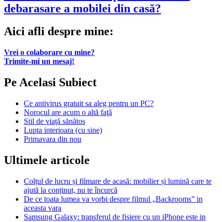
debarasare a mobilei din casă?
Aici afli despre mine:
Vrei o colaborare cu mine?
Trimite-mi un mesaj!
Pe Acelasi Subiect
Ce antivirus gratuit sa aleg pentru un PC?
Norocul are acum o altă faţă
Stil de viață sănătos
Lupta interioara (cu sine)
Primavara din nou
Ultimele articole
Colțul de lucru și filmare de acasă: mobilier și lumină care te
ajută la conținut, nu te încurcă
De ce toata lumea va vorbi despre filmul „Backrooms” in
aceasta vara
Samsung Galaxy: transferul de fisiere cu un iPhone este in