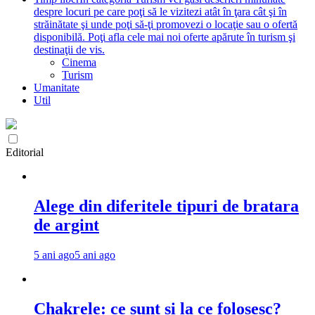
despre locuri pe care poţi să le vizitezi atât în ţara cât şi în
străinătate şi unde poţi să-ţi promovezi o locaţie sau o ofertă
disponibilă. Poţi afla cele mai noi oferte apărute în turism şi
destinaţii de vis.
Cinema
Turism
Umanitate
Util
Editorial
Alege din diferitele tipuri de bratara
de argint
5 ani ago
5 ani ago
Chakrele: ce sunt si la ce folosesc?