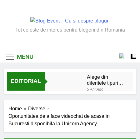
Skip
to
content
Blog Event – Cu Si
Tot ce este de interes pentru blogerii din Romania
Despre Bloguri
MENU
Alege din
EDITORIAL
diferitele tipuri
de bratara de
5 Ani Ago
argint
Chakrele: ce sunt si
la ce folosesc?
Home
Diverse
5 Ani Ago
Oportunitatea de a face videochat de acasa in
Lucruri esentiale
Bucuresti disponibila la Unicorn Agency
invatate de la copilul
meu
6 Ani Ago