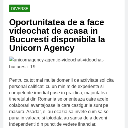
Ce spun mailurile de
campanie ale lui
DIVERSE
Donald Trump
6 Ani Ago
Oportunitatea de a face
Earthing sau
beneficiile contactului
videochat de acasa in
cu Pamantul
6 Ani Ago
Bucuresti disponibila la
Este posibil sa ne
Unicorn Agency
iertam?
6 Ani Ago
Pentru ca tot mai multe domenii de activitate solicita
personal calificat, cu un minim de experienta si
competente imediat puse in practica, majoritatea
tineretului din Romania se orienteaza catre acele
colaborari avantajoase la care castigurile sunt pe
masura. Asadar, ei au ocazia sa invete cum sa se
puna in valoare si totodata au sansa de a deveni
independenti din punct de vedere financiar.