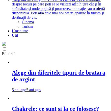
despre locuri pe care poţi să le vizitezi atât în ţara cât şi în
străinătate şi unde poţi să-ţi promovezi o locaţie sau o ofertă
disponibilă. Poţi afla cele mai noi oferte apărute în turism şi
destinaţii de vis.
Cinema
Turism
Umanitate
Util
Editorial
Alege din diferitele tipuri de bratara
de argint
5 ani ago
5 ani ago
Chakrele: ce sunt si la ce folosesc?