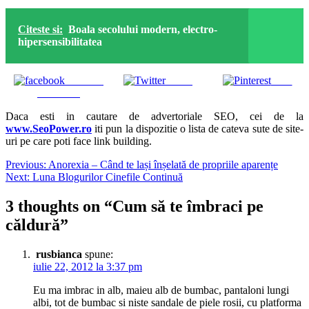
Citeste si:
Boala secolului modern, electro-
hipersensibilitatea
Share on
Tweet
Save
Facebook
Daca esti in cautare de advertoriale SEO, cei de la
www.SeoPower.ro
iti pun la dispozitie o lista de cateva sute de site-
uri pe care poti face link building.
Navigare
Previous:
Anorexia – Când te lași înșelată de propriile aparențe
Next:
Luna Blogurilor Cinefile Continuă
în
articole
3 thoughts on “
Cum să te îmbraci pe
căldură
”
rusbianca
spune:
iulie 22, 2012 la 3:37 pm
Eu ma imbrac in alb, maieu alb de bumbac, pantaloni lungi
albi, tot de bumbac si niste sandale de piele rosii, cu platforma