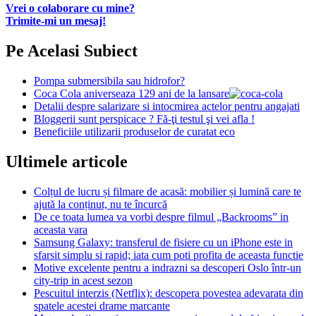
Vrei o colaborare cu mine?
Trimite-mi un mesaj!
Pe Acelasi Subiect
Pompa submersibila sau hidrofor?
Coca Cola aniverseaza 129 ani de la lansare
Detalii despre salarizare si intocmirea actelor pentru angajati
Bloggerii sunt perspicace ? Fă-ţi testul şi vei afla !
Beneficiile utilizarii produselor de curatat eco
Ultimele articole
Colțul de lucru și filmare de acasă: mobilier și lumină care te
ajută la conținut, nu te încurcă
De ce toata lumea va vorbi despre filmul „Backrooms” in
aceasta vara
Samsung Galaxy: transferul de fisiere cu un iPhone este in
sfarsit simplu si rapid; iata cum poti profita de aceasta functie
Motive excelente pentru a indrazni sa descoperi Oslo într-un
city-trip in acest sezon
Pescuitul interzis (Netflix): descopera povestea adevarata din
spatele acestei drame marcante