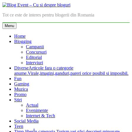
Skip
to
Blog Event – Cu si despre bloguri
Tot ce este de interes pentru blogerii din Romania
content
Menu
Home
Blogging
Campanii
Concursuri
Editorial
Interviuri
Diverse
Articole fara o categorie
anume.Virale,imagini,ganduri,pareri orice posibil si imposibil.
Fun
Gaming
Muzica
Promo
Stiri
Actual
Evenimente
Internet & Tech
Social Media
Teen
Timp liber
În categoria Turism vei găsi descrieri minunate