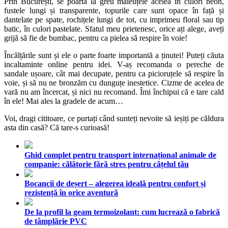
Prin București, se poartă la greu maieuțele acelea în culori neon,
fustele lungi și transparente, topurile care sunt opace în față și
dantelate pe spate, rochițele lungi de tot, cu imprimeu floral sau tip
batic, în culori pastelate. Sfatul meu prietenesc, orice ați alege, aveți
grijă să fie de bumbac, pentru ca pielea să respire în voie!
Încălțările sunt și ele o parte foarte importantă a ținutei! Puteți căuta
incaltaminte online
pentru idei. V-aș recomanda o pereche de
sandale ușoare, cât mai decupate, pentru ca picioruțele să respire în
voie, și să nu ne bronzăm cu dunguțe inestetice. Cizme de acelea de
vară nu am încercat, și nici nu recomand. Îmi închipui că e tare cald
în ele! Mai ales la gradele de acum…
Voi, dragi cititoare, ce purtați când sunteți nevoite să ieșiți pe căldura
asta din casă? Că tare-s curioasă!
Ghid complet pentru transport internațional animale de
companie: călătorie fără stres pentru cățelul tău
Bocancii de deșert – alegerea ideală pentru confort și
rezistență în orice aventură
De la profil la geam termoizolant: cum lucrează o fabrică
de tâmplărie PVC