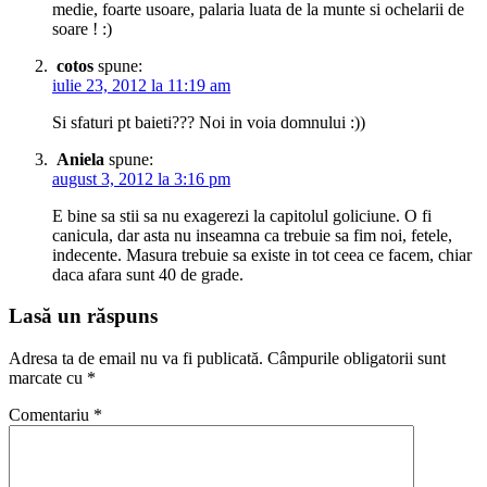
medie, foarte usoare, palaria luata de la munte si ochelarii de
soare ! :)
cotos
spune:
iulie 23, 2012 la 11:19 am
Si sfaturi pt baieti??? Noi in voia domnului :))
Aniela
spune:
august 3, 2012 la 3:16 pm
E bine sa stii sa nu exagerezi la capitolul goliciune. O fi
canicula, dar asta nu inseamna ca trebuie sa fim noi, fetele,
indecente. Masura trebuie sa existe in tot ceea ce facem, chiar
daca afara sunt 40 de grade.
Lasă un răspuns
Adresa ta de email nu va fi publicată.
Câmpurile obligatorii sunt
marcate cu
*
Comentariu
*