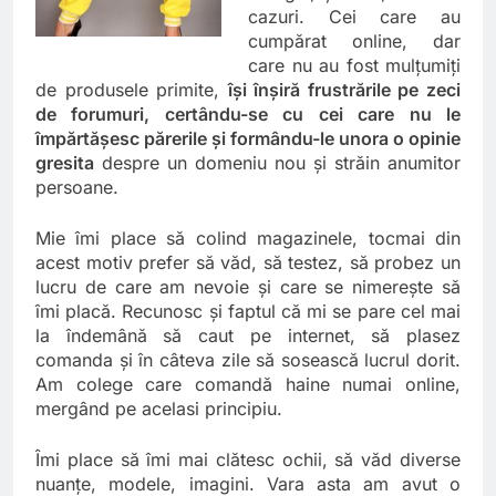
cazuri. Cei care au
cumpărat online, dar
care nu au fost mulţumiţi
de produsele primite,
îşi înşiră frustrările pe zeci
de forumuri, certându-se cu cei care nu le
împărtăşesc părerile şi formându-le unora o opinie
gresita
despre un domeniu nou şi străin anumitor
persoane.
Mie îmi place să colind magazinele, tocmai din
acest motiv prefer să văd, să testez, să probez un
lucru de care am nevoie şi care se nimereşte să
îmi placă. Recunosc şi faptul că mi se pare cel mai
la îndemână să caut pe internet, să plasez
comanda şi în câteva zile să sosească lucrul dorit.
Am colege care comandă haine numai online,
mergând pe acelasi principiu.
Îmi place să îmi mai clătesc ochii, să văd diverse
nuanţe, modele, imagini. Vara asta am avut o