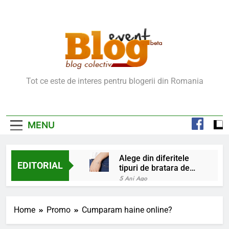
Skip
to
content
Blog Event – Cu Si
Tot ce este de interes pentru blogerii din Romania
Despre Bloguri
MENU
Alege din diferitele
EDITORIAL
tipuri de bratara de
argint
5 Ani Ago
Chakrele: ce sunt si
la ce folosesc?
Home
Promo
Cumparam haine online?
5 Ani Ago