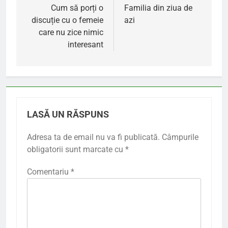
în
Cum să porți o
Familia din ziua de
discuție cu o femeie
azi
articole
care nu zice nimic
interesant
LASĂ UN RĂSPUNS
Adresa ta de email nu va fi publicată.
Câmpurile
obligatorii sunt marcate cu
*
Comentariu
*