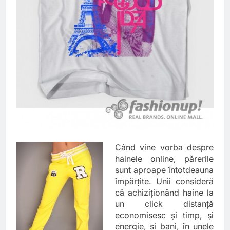
Când vine vorba despre
hainele online, părerile
sunt aproape întotdeauna
împărţite. Unii consideră
că achiziţionând haine la
un click distanţă
economisesc şi timp, şi
energie, şi bani, în unele