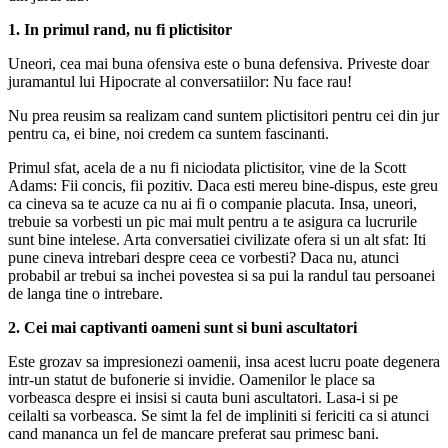
1. In primul rand, nu fi plictisitor
Uneori, cea mai buna ofensiva este o buna defensiva. Priveste doar
juramantul lui Hipocrate al conversatiilor: Nu face rau!
Nu prea reusim sa realizam cand suntem plictisitori pentru cei din jur
pentru ca, ei bine, noi credem ca suntem fascinanti.
Primul sfat, acela de a nu fi niciodata plictisitor, vine de la Scott
Adams: Fii concis, fii pozitiv. Daca esti mereu bine-dispus, este greu
ca cineva sa te acuze ca nu ai fi o companie placuta. Insa, uneori,
trebuie sa vorbesti un pic mai mult pentru a te asigura ca lucrurile
sunt bine intelese. Arta conversatiei civilizate ofera si un alt sfat: Iti
pune cineva intrebari despre ceea ce vorbesti? Daca nu, atunci
probabil ar trebui sa inchei povestea si sa pui la randul tau persoanei
de langa tine o intrebare.
2. Cei mai captivanti oameni sunt si buni ascultatori
Este grozav sa impresionezi oamenii, insa acest lucru poate degenera
intr-un statut de bufonerie si invidie. Oamenilor le place sa
vorbeasca despre ei insisi si cauta buni ascultatori. Lasa-i si pe
ceilalti sa vorbeasca. Se simt la fel de impliniti si fericiti ca si atunci
cand mananca un fel de mancare preferat sau primesc bani.