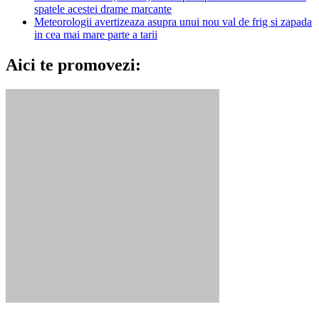
spatele acestei drame marcante
Meteorologii avertizeaza asupra unui nou val de frig si zapada
in cea mai mare parte a tarii
Aici te promovezi:
Ramai in legatura cu noi!
Blog Event – Cu Si Despre Bloguri Tot ce este de interes pentru
blogerii din Romania. Copyright Blog Event 2026. contact [@]
blogevent.ro
Termeni si Conditii
Despre blog event
Materialul tau aici
Contact