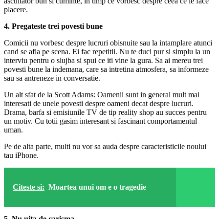
ascultator bun si cuminte, in timp ce vorbesc despre ceea ce le face
placere.
4. Pregateste trei povesti bune
Comicii nu vorbesc despre lucruri obisnuite sau la intamplare atunci
cand se afla pe scena. Ei fac repetitii. Nu te duci pur si simplu la un
interviu pentru o slujba si spui ce iti vine la gura. Sa ai mereu trei
povesti bune la indemana, care sa intretina atmosfera, sa informeze
sau sa antreneze in conversatie.
Un alt sfat de la Scott Adams: Oamenii sunt in general mult mai
interesati de unele povesti despre oameni decat despre lucruri.
Drama, barfa si emisiunile TV de tip reality shop au succes pentru
un motiv. Cu totii gasim interesant si fascinant comportamentul
uman.
Pe de alta parte, multi nu vor sa auda despre caracteristicile noului
tau iPhone.
Citeste si:
Moartea unui om e o tragedie
5. Nu uita de carisma