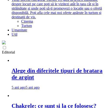
despre locuri pe care poţi să le vizitezi atât în ţara cât şi în
străinătate şi unde poţi să-ţi promovezi o locaţie sau o ofertă
disponibilă. Poţi afla cele mai noi oferte apărute în turism şi
destinaţii de vis.
Cinema
Turism
Umanitate
Util
Editorial
Alege din diferitele tipuri de bratara
de argint
5 ani ago
5 ani ago
Chakrele: ce sunt si la ce folosesc?