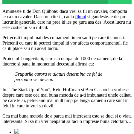
Aminteste-ti de Don Quihote: daca vrei sa fii un cavaler, comporta-
te ca un cavaler. Daca nu citesti, cauta
filmul
si gandeste-te despre
lucrurile generale, care nu prea iti ies pe gura asa des. Acest lucru nu
este costisitor sau dificil.
Petrece-ti timpul mai des cu oamenii interesanti pe care ii cunosti.
Prietenii cu care iti petreci timpul iti vor afecta comportamentul, fie
ca iti place sau nu acest lucru.
Proiectul Longevitatii, care s-a ocupat de 1000 de oameni, de la
tinerete si pana in momentul decesului afirma ca:
Grupurile carora te alaturi determina ce fel de
persoana vei deveni.
In “The Start-Up of You”, Reid Hoffman si Ben Casnocha vorbesc
despre care este cea mai buna metoda de a-ti imbunatati unele calitati
pe care le ai, petrecand mai mult timp pe langa oamenii care sunt in
felul in care tu vrei sa devii.
Cea mai buna metoda de a parea mai interesant este sa duci si o viata
interesanta. Si sa nu vrei neaparat sa faci o impresie buna celorlalti…