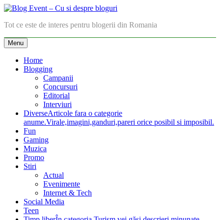
Skip
to
Blog Event – Cu si despre bloguri
Tot ce este de interes pentru blogerii din Romania
content
Menu
Home
Blogging
Campanii
Concursuri
Editorial
Interviuri
Diverse
Articole fara o categorie
anume.Virale,imagini,ganduri,pareri orice posibil si imposibil.
Fun
Gaming
Muzica
Promo
Stiri
Actual
Evenimente
Internet & Tech
Social Media
Teen
Timp liber
În categoria Turism vei găsi descrieri minunate