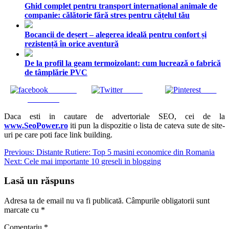
Ghid complet pentru transport internațional animale de
companie: călătorie fără stres pentru cățelul tău
Bocancii de deșert – alegerea ideală pentru confort și
rezistență în orice aventură
De la profil la geam termoizolant: cum lucrează o fabrică
de tâmplărie PVC
Share on
Tweet
Save
Facebook
Daca esti in cautare de advertoriale SEO, cei de la
www.SeoPower.ro
iti pun la dispozitie o lista de cateva sute de site-
uri pe care poti face link building.
Navigare
Previous:
Distante Rutiere: Top 5 masini economice din Romania
Next:
Cele mai importante 10 greseli in blogging
în
articole
Lasă un răspuns
Adresa ta de email nu va fi publicată.
Câmpurile obligatorii sunt
marcate cu
*
Comentariu
*