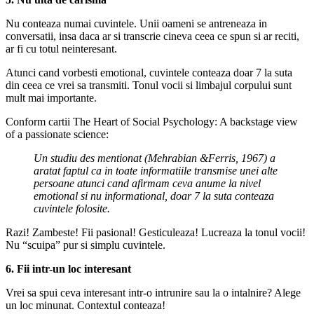
Nu conteaza numai cuvintele. Unii oameni se antreneaza in
conversatii, insa daca ar si transcrie cineva ceea ce spun si ar reciti,
ar fi cu totul neinteresant.
Atunci cand vorbesti emotional, cuvintele conteaza doar 7 la suta
din ceea ce vrei sa transmiti. Tonul vocii si limbajul corpului sunt
mult mai importante.
Conform cartii The Heart of Social Psychology: A backstage view
of a passionate science:
Un studiu des mentionat (Mehrabian &Ferris, 1967) a
aratat faptul ca in toate informatiile transmise unei alte
persoane atunci cand afirmam ceva anume la nivel
emotional si nu informational, doar 7 la suta conteaza
cuvintele folosite.
Razi! Zambeste! Fii pasional! Gesticuleaza! Lucreaza la tonul vocii!
Nu “scuipa” pur si simplu cuvintele.
6. Fii intr-un loc interesant
Vrei sa spui ceva interesant intr-o intrunire sau la o intalnire? Alege
un loc minunat. Contextul conteaza!