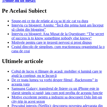
Trimite-mi un mesaj!
Pe Acelasi Subiect
Spune-mi ce tip de relatie ai ca sa iti zic cat va dura
Interviu cu bloggeri: Annitu: “Încă din prima lună am început
să câştig din blogging”
Interviu cu bloggeri: Ana Musat de la Questioare: “The secret
of success is to know something nobody else knows“
Motivele pentru care te trezesti nervosi si prost dispus
Ceaiul dincolo de simplism- cum reactioneaza organismul la o
cana de ceai
Ultimele articole
Colțul de lucru și filmare de acasă: mobilier și lumină care te
ajută la conținut, nu te încurcă
De ce toata lumea va vorbi despre filmul „Backrooms” in
aceasta vara
Samsung Galaxy: transferul de fisiere cu un iPhone este in
sfarsit simplu si rapid; iata cum poti profita de aceasta functie
Motive excelente pentru a indrazni sa descoperi Oslo într-un
city-trip in acest sezon
Pescuitul interzis (Netflix): descopera povestea adevarata din