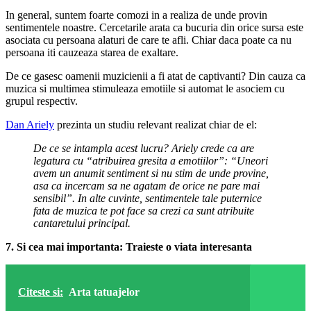
In general, suntem foarte comozi in a realiza de unde provin
sentimentele noastre. Cercetarile arata ca bucuria din orice sursa este
asociata cu persoana alaturi de care te afli. Chiar daca poate ca nu
persoana iti cauzeaza starea de exaltare.
De ce gasesc oamenii muzicienii a fi atat de captivanti? Din cauza ca
muzica si multimea stimuleaza emotiile si automat le asociem cu
grupul respectiv.
Dan Ariely
prezinta un studiu relevant realizat chiar de el:
De ce se intampla acest lucru? Ariely crede ca are
legatura cu “atribuirea gresita a emotiilor”: “Uneori
avem un anumit sentiment si nu stim de unde provine,
asa ca incercam sa ne agatam de orice ne pare mai
sensibil”. In alte cuvinte, sentimentele tale puternice
fata de muzica te pot face sa crezi ca sunt atribuite
cantaretului principal.
7. Si cea mai importanta: Traieste o viata interesanta
Citeste si:
Arta tatuajelor