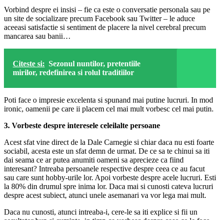
Vorbind despre ei insisi – fie ca este o conversatie personala sau pe
un site de socializare precum Facebook sau Twitter – le aduce
aceeasi satisfactie si sentiment de placere la nivel cerebral precum
mancarea sau banii…
Citeste si:
Sezonul nuntilor, pretentiile
mirilor, redefinirea si rolul traditiilor
Poti face o impresie excelenta si spunand mai putine lucruri. In mod
ironic, oamenii pe care ii placem cel mai mult vorbesc cel mai putin.
3. Vorbeste despre interesele celeilalte persoane
Acest sfat vine direct de la Dale Carnegie si chiar daca nu esti foarte
sociabil, acesta este un sfat demn de urmat. De ce sa te chinui sa iti
dai seama ce ar putea anumiti oameni sa aprecieze ca fiind
interesant? Intreaba persoanele respective despre ceea ce au facut
sau care sunt hobby-urile lor. Apoi vorbeste despre acele lucruri. Esti
la 80% din drumul spre inima lor. Daca mai si cunosti cateva lucruri
despre acest subiect, atunci unele asemanari va vor lega mai mult.
Daca nu cunosti, atunci intreaba-i, cere-le sa iti explice si fii un