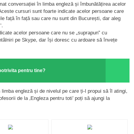
inat conversației în limba engleză și îmbunătățirea acelor
Aceste cursuri sunt foarte indicate acelor persoane care
le față în față sau care nu sunt din București, dar aleg
’.
dicate acelor persoane care nu se „suprapun” cu
ntâlniri pe Skype, dar își doresc cu ardoare să învețe
potrivita pentru tine?
limba engleză și de nivelul pe care ți-l propui să îl atingi,
esorii de la ‚Engleza pentru toti’ poți să ajungi la