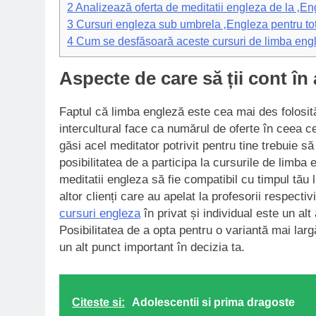
2
Analizează oferta de meditatii engleza de la ‚Eng
3
Cursuri engleza sub umbrela ‚Engleza pentru tot
4
Cum se desfășoară aceste cursuri de limba eng
Aspecte de care să ții cont în
Faptul că limba engleză este cea mai des folosită
intercultural face ca numărul de oferte în ceea c
găsi acel meditator potrivit pentru tine trebuie s
posibilitatea de a participa la cursurile de limba
meditatii engleza să fie compatibil cu timpul tău 
altor clienți care au apelat la profesorii respecti
cursuri engleza
în privat și individual este un al
Posibilitatea de a opta pentru o variantă mai lar
un alt punct important în decizia ta.
Citeste si:
Adolescentii si prima dragoste