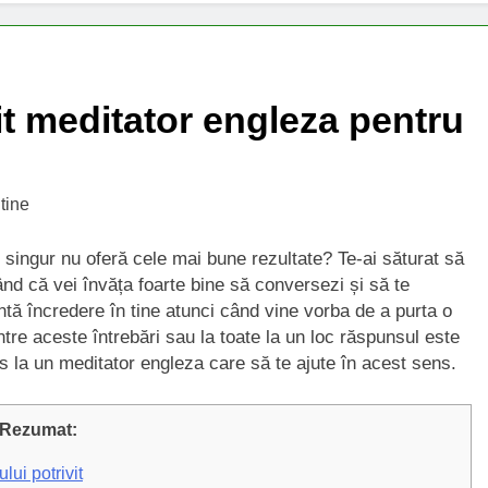
it meditator engleza pentru
 singur nu oferă cele mai bune rezultate? Te-ai săturat să
ând că vei învăța foarte bine să conversezi și să te
ntă încredere în tine atunci când vine vorba de a purta o
tre aceste întrebări sau la toate la un loc răspunsul este
os la un meditator engleza care să te ajute în acest sens.
Rezumat:
lui potrivit