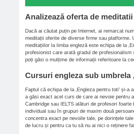
Analizează oferta de meditatii
Dacă ai căutat puțin pe Internet, ai remarcat num
meditații oferite de diverse firme sau platforme.
meditațiilor la limba engleză este echipa de la ‚E
profesionist care arată gradul de profesionalism ș
poți găsi o mulțime de informații referitoare la 
Cursuri engleza sub umbrela ‚
Faptul că echipa de la ‚Engleza pentru toti’ și-a
a găsi exact acel curs de care ai nevoie pentru a
Cambridge sau IELTS alături de profesori foarte b
individual sau în grupuri de maxim două persoane
concentra exact pe nevoile tale, pe dorințele tal
de lucru și pentru ca tu să nu ai nici o reținere f