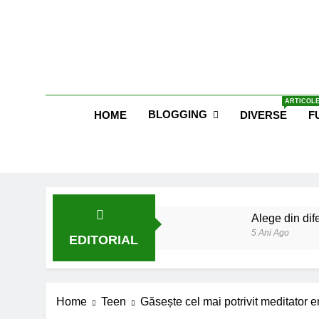
Skip
to
content
Blog E
ARTICOLE
BLOGGING
HOME
DIVERSE
F
Alege din dife
5 Ani Ago
EDITORIAL
Lucruri esent
6 Ani Ago
Earthing sau 
Home
Teen
Găsește cel mai potrivit meditator e
6 Ani Ago