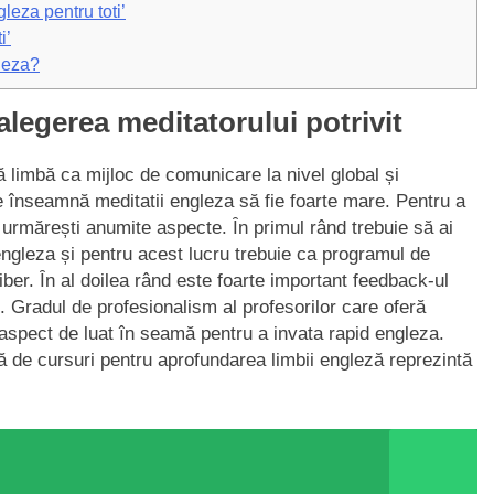
leza pentru toti’
i’
leza?
 alegerea meditatorului potrivit
 limbă ca mijloc de comunicare la nivel global și
e înseamnă meditatii engleza să fie foarte mare. Pentru a
ă urmărești anumite aspecte. Ȋn primul rând trebuie să ai
 engleza și pentru acest lucru trebuie ca programul de
liber. Ȋn al doilea rând este foarte important feedback-ul
vi. Gradul de profesionalism al profesorilor care oferă
t aspect de luat în seamă pentru a invata rapid engleza.
gă de cursuri pentru aprofundarea limbii engleză reprezintă