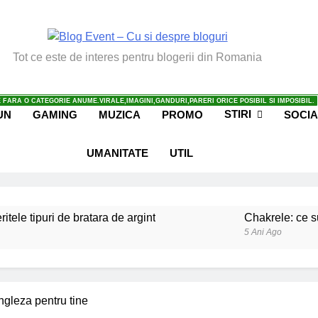
vent – Cu Si Despre Bl
Tot ce este de interes pentru blogerii din Romania
 FARA O CATEGORIE ANUME.VIRALE,IMAGINI,GANDURI,PARERI ORICE POSIBIL SI IMPOSIBIL.
STIRI
UN
GAMING
MUZICA
PROMO
SOCIA
UMANITATE
UTIL
ritele tipuri de bratara de argint
Chakrele: ce su
5 Ani Ago
iale invatate de la copilul meu
Ce spun mailuri
6 Ani Ago
beneficiile contactului cu Pamantul
Este posibi
ngleza pentru tine
6 Ani Ago