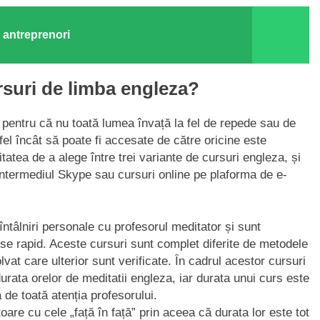
ii antreprenori
suri de limba engleza?
 pentru că nu toată lumea învață la fel de repede sau de
el încât să poate fi accesate de către oricine este
litatea de a alege între trei variante de cursuri engleza, și
n intermediul Skype sau cursuri online pe plaforma de e-
întâlniri personale cu profesorul meditator și sunt
ese rapid. Aceste cursuri sunt complet diferite de metodele
lvat care ulterior sunt verificate. Ȋn cadrul acestor cursuri
rata orelor de meditatii engleza, iar durata unui curs este
 de toată atenția profesorului.
re cu cele „față în față” prin aceea că durata lor este tot