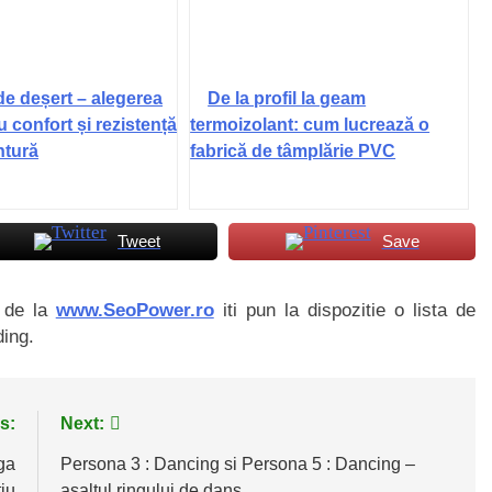
de deșert – alegerea
De la profil la geam
u confort și rezistență
termoizolant: cum lucrează o
ntură
fabrică de tâmplărie PVC
Tweet
Save
i de la
www.SeoPower.ro
iti pun la dispozitie o lista de
ding.
s:
Next:
ga
Persona 3 : Dancing si Persona 5 : Dancing –
iu
asaltul ringului de dans