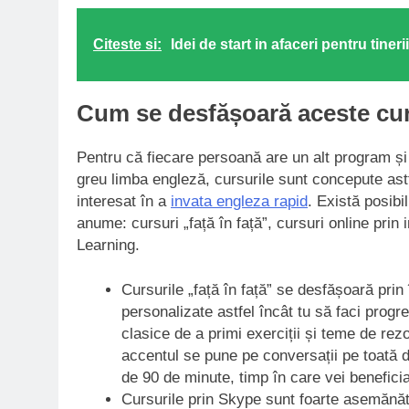
Citeste si:
Idei de start in afaceri pentru tiner
Cum se desfășoară aceste cur
Pentru că fiecare persoană are un alt program și
greu limba engleză, cursurile sunt concepute astf
interesat în a
invata engleza rapid
. Există posibi
anume: cursuri „față în față”, cursuri online pri
Learning.
Cursurile „față în față” se desfășoară prin 
personalizate astfel încât tu să faci progr
clasice de a primi exerciții și teme de rezo
accentul se pune pe conversații pe toată du
de 90 de minute, timp în care vei beneficia
Cursurile prin Skype sunt foarte asemănătoa