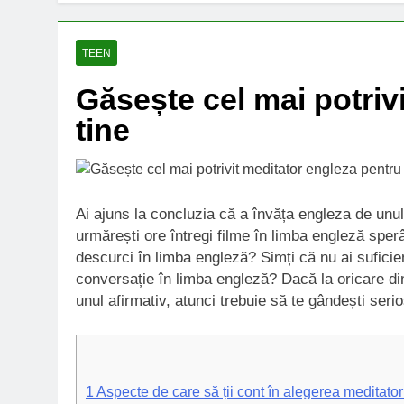
TEEN
Găsește cel mai potriv
tine
Ai ajuns la concluzia că a învăța engleza de unul
urmărești ore întregi filme în limba engleză sper
descurci în limba engleză? Simți că nu ai suficie
conversație în limba engleză? Dacă la oricare din
unul afirmativ, atunci trebuie să te gândești seri
1
Aspecte de care să ții cont în alegerea meditatoru