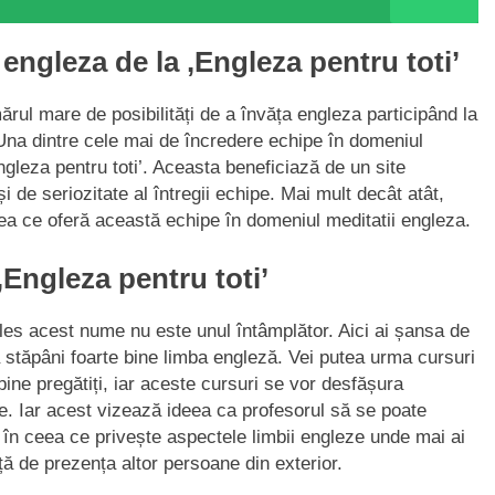
 engleza de la ‚Engleza pentru toti’
ărul mare de posibilități de a învăța engleza participând la
 Una dintre cele mai de încredere echipe în domeniul
ngleza pentru toti’. Aceasta beneficiază de un site
i de seriozitate al întregii echipe. Mai mult decât atât,
ceea ce oferă această echipe în domeniul meditatii engleza.
Engleza pentru toti’
 ales acest nume nu este unul întâmplător. Aici ai șansa de
 stăpâni foarte bine limba engleză. Vei putea urma cursuri
ine pregătiți, iar aceste cursuri se vor desfășura
. Iar acest vizează ideea ca profesorul să se poate
e în ceea ce privește aspectele limbii engleze unde mai ai
ață de prezența altor persoane din exterior.