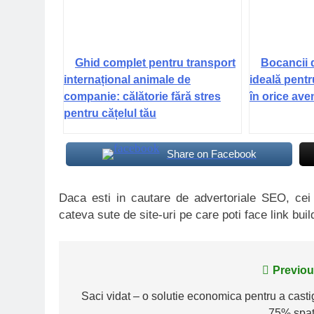
Ghid complet pentru transport
Bocancii 
internațional animale de
ideală pentr
companie: călătorie fără stres
în orice ave
pentru cățelul tău
Share on Facebook
Daca esti in cautare de advertoriale SEO, ce
cateva sute de site-uri pe care poti face link buil
Navigare
Previou
în
Saci vidat – o solutie economica pentru a casti
75% spat