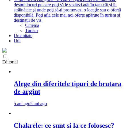
despre locuri pe care poţi să le vizitezi atât în ţara cât şi în
străinătate şi unde poţi să-ţi promovezi o locaţie sau o ofertă
disponibilă. Poţi afla cele mai noi oferte apărute în turism şi
destinaţii de vis.
Cinema
Turism
Umanitate
Util
Editorial
Alege din diferitele tipuri de bratara
de argint
5 ani ago
5 ani ago
Chakrele: ce sunt si la ce folosesc?