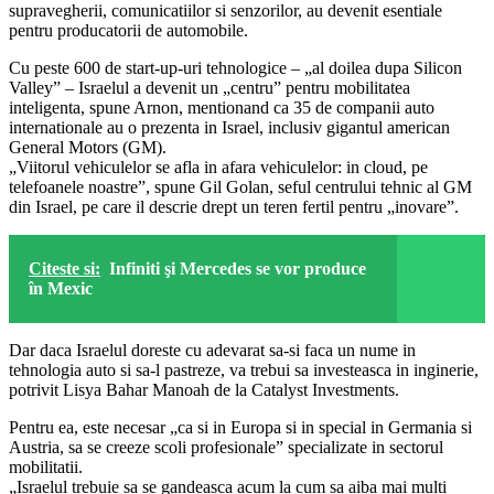
supravegherii, comunicatiilor si senzorilor, au devenit esentiale
pentru producatorii de automobile.
Cu peste 600 de start-up-uri tehnologice – „al doilea dupa Silicon
Valley” – Israelul a devenit un „centru” pentru mobilitatea
inteligenta, spune Arnon, mentionand ca 35 de companii auto
internationale au o prezenta in Israel, inclusiv gigantul american
General Motors (GM).
„Viitorul vehiculelor se afla in afara vehiculelor: in cloud, pe
telefoanele noastre”, spune Gil Golan, seful centrului tehnic al GM
din Israel, pe care il descrie drept un teren fertil pentru „inovare”.
Citeste si:
Infiniti şi Mercedes se vor produce
în Mexic
Dar daca Israelul doreste cu adevarat sa-si faca un nume in
tehnologia auto si sa-l pastreze, va trebui sa investeasca in inginerie,
potrivit Lisya Bahar Manoah de la Catalyst Investments.
Pentru ea, este necesar „ca si in Europa si in special in Germania si
Austria, sa se creeze scoli profesionale” specializate in sectorul
mobilitatii.
„Israelul trebuie sa se gandeasca acum la cum sa aiba mai multi