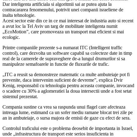
Dar inteligenta artificiala si algoritmii sai ar putea ajuta la
contracararea fenomenului, potrivit unei companii israeliene de
inalta tehnologie.
Acest sector este din ce in ce mai interesat de industria auto si recent
a avut loc la Tel Aviv un targ de mobilitate inteligenta numit
„EcoMotion”, care promoveaza un transport mai eficient si mai
ecologic.
Printre companiile prezente s-a numarat ITC (Intelligent traffic
control), care dezvolta un software capabil sa colecteze date in timp
real de la camerele de supraveghere de-a lungul drumurilor si sa
manipuleze semafoarele in functie de fluxurile de trafic.
„ITC a reusit sa demonstreze matematic ca multe ambuteiaje pot fi
prevenite, daca intervenim suficient de devreme”, explica Dvir
Kenig, responsabil cu tehnologia pentru aceasta companie, invocand
o scadere cu 30% a aglomeratiei la doua intersectii unde a fost setat
sistemul prezentat.
Compania sustine ca vrea sa raspunda unui flagel care afecteaza
intreaga lume, estimand ca un sofer mediu ramane blocat trei zile pe
an in ambuteiaje, o sursa majora de emisii de gaze cu efect de sera.
Controlul traficului este o problema deosebit de importanta in Israel,
unde „infrastructura de transport este serios insuficienta in