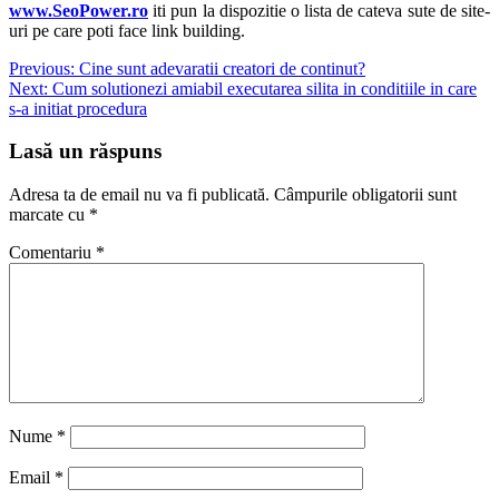
www.SeoPower.ro
iti pun la dispozitie o lista de cateva sute de site-
uri pe care poti face link building.
Navigare
Previous:
Cine sunt adevaratii creatori de continut?
Next:
Cum solutionezi amiabil executarea silita in conditiile in care
în
s-a initiat procedura
articole
Lasă un răspuns
Adresa ta de email nu va fi publicată.
Câmpurile obligatorii sunt
marcate cu
*
Comentariu
*
Nume
*
Email
*