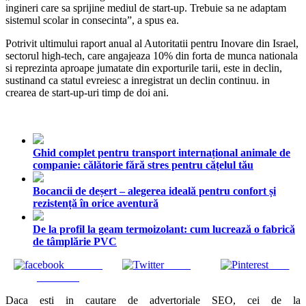
ingineri care sa sprijine mediul de start-up. Trebuie sa ne adaptam
sistemul scolar in consecinta”, a spus ea.
Potrivit ultimului raport anual al Autoritatii pentru Inovare din Israel,
sectorul high-tech, care angajeaza 10% din forta de munca nationala
si reprezinta aproape jumatate din exporturile tarii, este in declin,
sustinand ca statul evreiesc a inregistrat un declin continuu. in
crearea de start-up-uri timp de doi ani.
Ghid complet pentru transport internațional animale de
companie: călătorie fără stres pentru cățelul tău
Bocancii de deșert – alegerea ideală pentru confort și
rezistență în orice aventură
De la profil la geam termoizolant: cum lucrează o fabrică
de tâmplărie PVC
Share on
Tweet
Save
Facebook
Daca esti in cautare de advertoriale SEO, cei de la