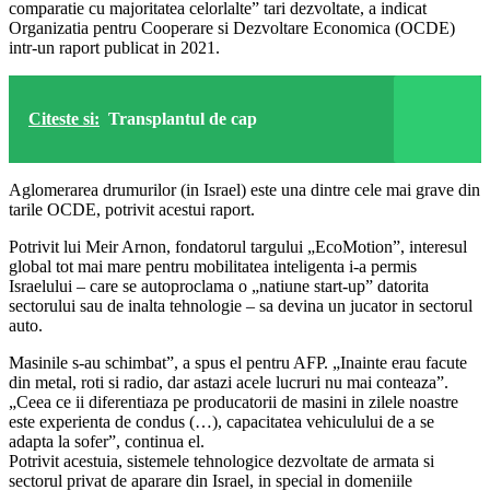
comparatie cu majoritatea celorlalte” tari dezvoltate, a indicat
Organizatia pentru Cooperare si Dezvoltare Economica (OCDE)
intr-un raport publicat in 2021.
Citeste si:
Transplantul de cap
Aglomerarea drumurilor (in Israel) este una dintre cele mai grave din
tarile OCDE, potrivit acestui raport.
Potrivit lui Meir Arnon, fondatorul targului „EcoMotion”, interesul
global tot mai mare pentru mobilitatea inteligenta i-a permis
Israelului – care se autoproclama o „natiune start-up” datorita
sectorului sau de inalta tehnologie – sa devina un jucator in sectorul
auto.
Masinile s-au schimbat”, a spus el pentru AFP. „Inainte erau facute
din metal, roti si radio, dar astazi acele lucruri nu mai conteaza”.
„Ceea ce ii diferentiaza pe producatorii de masini in zilele noastre
este experienta de condus (…), capacitatea vehiculului de a se
adapta la sofer”, continua el.
Potrivit acestuia, sistemele tehnologice dezvoltate de armata si
sectorul privat de aparare din Israel, in special in domeniile