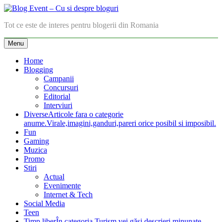
Skip
to
Blog Event – Cu si despre bloguri
Tot ce este de interes pentru blogerii din Romania
content
Menu
Home
Blogging
Campanii
Concursuri
Editorial
Interviuri
Diverse
Articole fara o categorie
anume.Virale,imagini,ganduri,pareri orice posibil si imposibil.
Fun
Gaming
Muzica
Promo
Stiri
Actual
Evenimente
Internet & Tech
Social Media
Teen
Timp liber
În categoria Turism vei găsi descrieri minunate