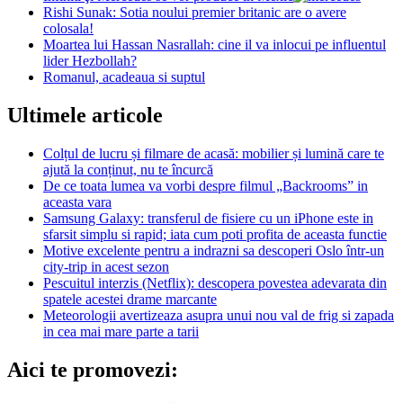
Rishi Sunak: Sotia noului premier britanic are o avere
colosala!
Moartea lui Hassan Nasrallah: cine il va inlocui pe influentul
lider Hezbollah?
Romanul, acadeaua si suptul
Ultimele articole
Colțul de lucru și filmare de acasă: mobilier și lumină care te
ajută la conținut, nu te încurcă
De ce toata lumea va vorbi despre filmul „Backrooms” in
aceasta vara
Samsung Galaxy: transferul de fisiere cu un iPhone este in
sfarsit simplu si rapid; iata cum poti profita de aceasta functie
Motive excelente pentru a indrazni sa descoperi Oslo într-un
city-trip in acest sezon
Pescuitul interzis (Netflix): descopera povestea adevarata din
spatele acestei drame marcante
Meteorologii avertizeaza asupra unui nou val de frig si zapada
in cea mai mare parte a tarii
Aici te promovezi: