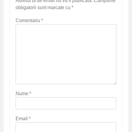
Adresa ta de email nu va fi publicată.
Câmpurile
obligatorii sunt marcate cu
*
Comentariu
*
Nume
*
Email
*