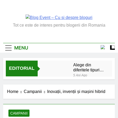
Skip
to
content
Blog Event – Cu Si
Tot ce este de interes pentru blogerii din Romania
Despre Bloguri
MENU
Alege din
EDITORIAL
diferitele tipuri
de bratara de
5 Ani Ago
argint
Chakrele: ce sunt si
la ce folosesc?
Home
Campanii
Inovații, invenții și mașini hibrid
5 Ani Ago
Lucruri esentiale
invatate de la copilul
meu
6 Ani Ago
CAMPANII