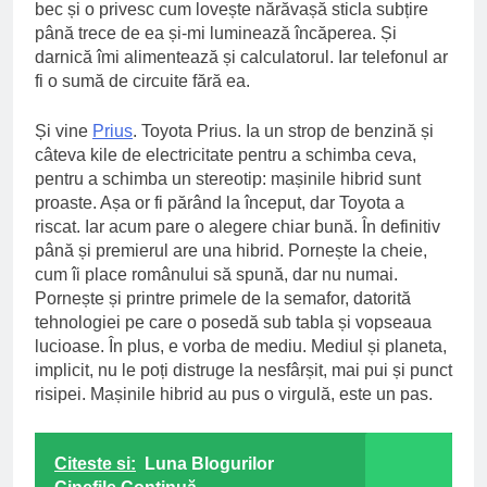
bec și o privesc cum lovește nărăvașă sticla subțire
până trece de ea și-mi luminează încăperea. Și
darnică îmi alimentează și calculatorul. Iar telefonul ar
fi o sumă de circuite fără ea.
Și vine
Prius
. Toyota Prius. Ia un strop de benzină și
câteva kile de electricitate pentru a schimba ceva,
pentru a schimba un stereotip: mașinile hibrid sunt
proaste. Așa or fi părând la început, dar Toyota a
riscat. Iar acum pare o alegere chiar bună. În definitiv
până și premierul are una hibrid. Pornește la cheie,
cum îi place românului să spună, dar nu numai.
Pornește și printre primele de la semafor, datorită
tehnologiei pe care o posedă sub tabla și vopseaua
lucioase. În plus, e vorba de mediu. Mediul și planeta,
implicit, nu le poți distruge la nesfârșit, mai pui și punct
risipei. Mașinile hibrid au pus o virgulă, este un pas.
Citeste si:
Luna Blogurilor