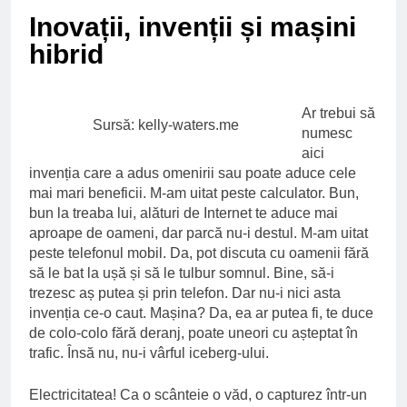
Ce spun mailurile de
Inovații, invenții și mașini
campanie ale lui
Donald Trump
6 Ani Ago
hibrid
Earthing sau
beneficiile contactului
cu Pamantul
6 Ani Ago
Ar trebui să
Sursă: kelly-waters.me
numesc
Este posibil sa ne
iertam?
aici
6 Ani Ago
invenția care a adus omenirii sau poate aduce cele
mai mari beneficii. M-am uitat peste calculator. Bun,
bun la treaba lui, alături de Internet te aduce mai
aproape de oameni, dar parcă nu-i destul. M-am uitat
peste telefonul mobil. Da, pot discuta cu oamenii fără
să le bat la ușă și să le tulbur somnul. Bine, să-i
trezesc aș putea și prin telefon. Dar nu-i nici asta
invenția ce-o caut. Mașina? Da, ea ar putea fi, te duce
de colo-colo fără deranj, poate uneori cu așteptat în
trafic. Însă nu, nu-i vârful iceberg-ului.
Electricitatea! Ca o scânteie o văd, o capturez într-un