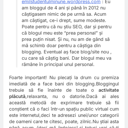
emilstudentulminune.wordpress.com
: Eu
am bloggul de 4 ani şi până în 2012 nu
câştigasem nimic de pe urmă sa. Acum
am câştigat, ce-i drept, sume modeste.
Poate pentru că nu ştiu SEO, dar şi pentru
că blogul meu este “prea personal” şi
prea puţin nisat. Şi nu, nu am de gând să
mă schimb doar pentru a câştiga din
blogging. Eventual aş face blog/site nou ,
cu care să câştig bani. Dar blogul meu va
rămâne în principal unul personal.
Foarte important! Nu plecaţi la drum cu premiza
imediată de a face bani din
blogging.Bloggingul
trebuie să fie înainte de toate o
activitate
plăcută
,relaxanta, nu o datorie.Dacă ai ales
această metodă de exprimare trebuie să fii
conştient că o faci într-un spaţiu public virtual cum
este internetul,deci te adresezi unei/unor categorii
de oameni care te citesc, poate, zilnic.Nu ştiai asta
până acum
(deşi mă îndoiesc)
şi totuşi vrei să-ţi