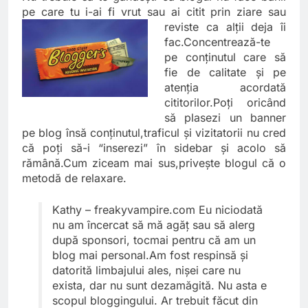
pe care tu i-ai fi vrut sau ai citit prin ziare
sau
reviste ca alţii deja îi
fac.Concentrează-te
pe conţinutul care să
fie de calitate şi pe
atenţia acordată
cititorilor.Poţi oricând
să plasezi un banner
pe blog însă conţinutul,traficul şi vizitatorii nu cred
că poţi să-i “inserezi” în sidebar şi acolo să
rămână.Cum ziceam mai sus,priveşte blogul că o
metodă de relaxare.
Kathy –
freakyvampire.com
Eu niciodată
nu am încercat să mă agăţ sau să alerg
după sponsori, tocmai pentru că am un
blog mai personal.Am fost respinsă şi
datorită limbajului ales, nişei care nu
exista, dar nu sunt dezamăgită. Nu asta e
scopul bloggingului. Ar trebuit făcut din