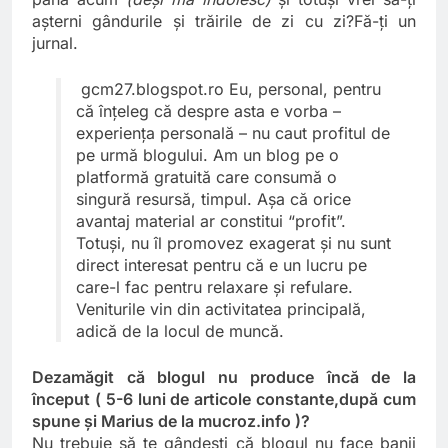
aşterni gândurile şi trăirile de zi cu zi?Fă-ţi un
jurnal.
gcm27.blogspot.ro
Eu, personal, pentru
că înţeleg că despre asta e vorba –
experienţa personală – nu caut profitul de
pe urmă blogului. Am un blog pe o
platformă gratuită care consumă o
singură resursă, timpul. Aşa că orice
avantaj material ar constitui “profit”.
Totuşi, nu îl promovez exagerat şi nu sunt
direct interesat pentru că e un lucru pe
care-l fac pentru relaxare şi refulare.
Veniturile vin din activitatea principală,
adică de la locul de muncă.
Dezamăgit că blogul nu produce încă de la
început ( 5-6 luni de articole constante,după cum
spune şi Marius de la mucroz.info )?
Nu trebuie să te gândeşti că blogul nu face banii