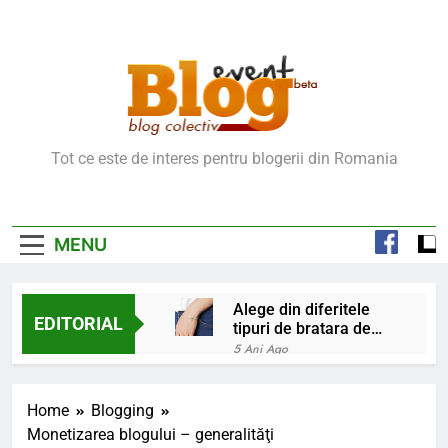
Skip
to
content
Blog Event – Cu Si
Tot ce este de interes pentru blogerii din Romania
Despre Bloguri
MENU
Alege din diferitele
EDITORIAL
tipuri de bratara de
argint
5 Ani Ago
Chakrele: ce sunt si
la ce folosesc?
Home
Blogging
5 Ani Ago
Monetizarea blogului – generalităţi