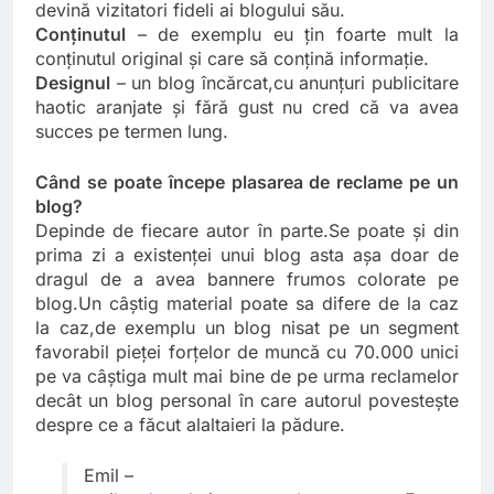
devină vizitatori fideli ai blogului său.
Conţinutul
– de exemplu eu ţin foarte mult la
conţinutul original şi care să conţină informaţie.
Designul
– un blog încărcat,cu anunţuri publicitare
haotic aranjate şi fără gust nu cred că va avea
succes pe termen lung.
Când se poate începe plasarea de reclame pe un
blog?
Depinde de fiecare autor în parte.Se poate şi din
prima zi a existenţei unui blog asta aşa doar de
dragul de a avea bannere frumos colorate pe
blog.Un câştig material poate sa difere de la caz
la caz,de exemplu un blog nisat pe un segment
favorabil pieţei forţelor de muncă cu 70.000 unici
pe va câştiga mult mai bine de pe urma reclamelor
decât un blog personal în care autorul povesteşte
despre ce a făcut alaltaieri la pădure.
Emil –