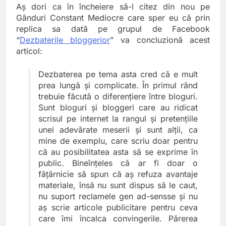
Aş dori ca în încheiere să-l citez din nou pe
Gânduri Constant Mediocre care sper eu că prin
replica sa dată pe grupul de Facebook
“
Dezbaterile bloggerior
” va concluzionă acest
articol:
Dezbaterea pe tema asta cred că e mult
prea lungă şi complicate. În primul rând
trebuie făcută o diferenţiere între bloguri.
Sunt bloguri şi bloggeri care au ridicat
scrisul pe internet la rangul şi pretenţiile
unei adevărate meserii şi sunt alţii, ca
mine de exemplu, care scriu doar pentru
că au posibilitatea asta să se exprime în
public. Bineînţeles că ar fi doar o
făţărnicie să spun că aş refuza avantaje
materiale, însă nu sunt dispus să le caut,
nu suport reclamele gen ad-sensse şi nu
aş scrie articole publicitare pentru ceva
care îmi încalca convingerile. Părerea