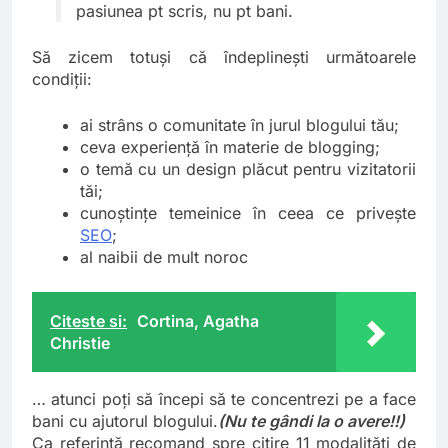
pasiunea pt scris, nu pt bani.
Să zicem totuşi că îndeplineşti următoarele
condiţii:
ai strâns o comunitate în jurul blogului tău;
ceva experienţă în materie de blogging;
o temă cu un design plăcut pentru vizitatorii
tăi;
cunoştinţe temeinice în ceea ce priveşte
SEO
;
al naibii de mult noroc
Citeste si:
Cortina, Agatha
Christie
… atunci poţi să începi să te concentrezi pe a face
bani cu ajutorul blogului.
(Nu te gândi la o avere!!)
Ca referinţă recomand spre citire
11 modalităţi de