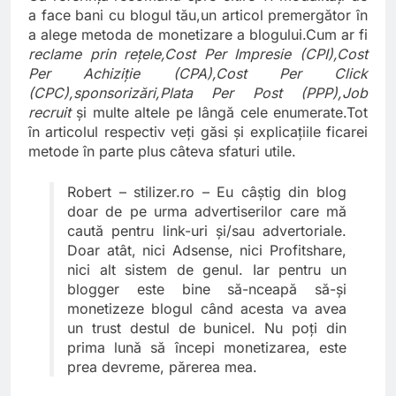
a face bani cu blogul tău
,un articol
premergător în
a alege metoda de monetizare a blogului.Cum ar fi
reclame prin reţele,Cost Per Impresie (CPI),Cost
Per Achiziţie (CPA),Cost Per Click
(CPC),sponsorizări,Plata Per Post (PPP),Job
recruit
şi multe altele pe lângă cele enumerate.Tot
în articolul respectiv veţi găsi şi explicaţiile ficarei
metode în parte plus câteva sfaturi utile.
Robert –
stilizer.ro
– Eu câştig din blog
doar de pe urma advertiserilor care mă
caută pentru link-uri şi/sau advertoriale.
Doar atât, nici Adsense, nici Profitshare,
nici alt sistem de genul. Iar pentru un
blogger este bine să-nceapă să-şi
monetizeze blogul când acesta va avea
un trust destul de bunicel. Nu poţi din
prima lună să începi monetizarea, este
prea devreme, părerea mea.