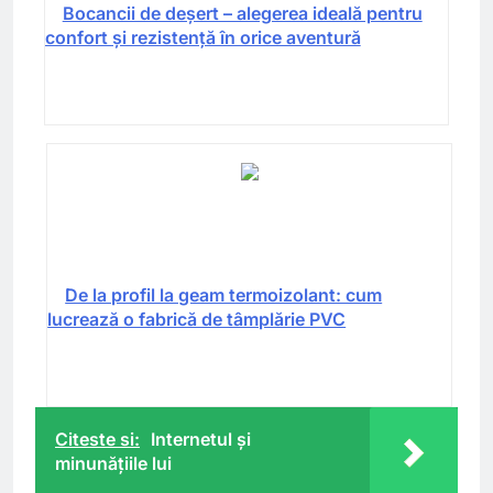
Bocancii de deșert – alegerea ideală pentru
confort și rezistență în orice aventură
De la profil la geam termoizolant: cum
lucrează o fabrică de tâmplărie PVC
Citeste si:
Internetul şi
minunăţiile lui