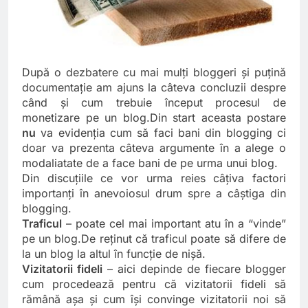
După o dezbatere cu mai mulţi bloggeri şi puţină
documentaţie am ajuns la câteva concluzii despre
când şi cum trebuie început procesul de
monetizare pe un blog.Din start aceasta postare
nu
va evidenţia cum să faci bani din blogging ci
doar va prezenta câteva argumente în a alege o
modaliatate de a face bani de pe urma unui blog.
Din discuţiile ce vor urma reies câţiva factori
importanţi în anevoiosul drum spre a câştiga din
blogging.
Traficul
– poate cel mai important atu în a “vinde”
pe un blog.De reţinut că traficul poate să difere de
la un blog la altul în funcţie de nişă.
Vizitatorii fideli
– aici depinde de fiecare blogger
cum procedează pentru că vizitatorii fideli să
rămână aşa şi cum îşi convinge vizitatorii noi să