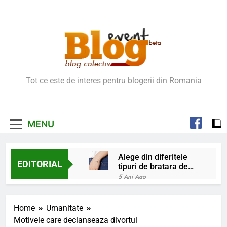
Skip
to
content
Blog Event – Cu Si
Tot ce este de interes pentru blogerii din Romania
Despre Bloguri
MENU
Alege din diferitele
EDITORIAL
tipuri de bratara de
argint
5 Ani Ago
Chakrele: ce sunt si
la ce folosesc?
Home
Umanitate
5 Ani Ago
Motivele care declanseaza divortul