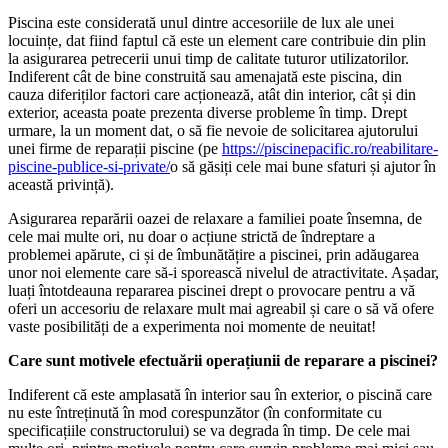
Piscina este considerată unul dintre accesoriile de lux ale unei
locuințe, dat fiind faptul că este un element care contribuie din plin
la asigurarea petrecerii unui timp de calitate tuturor utilizatorilor.
Indiferent cât de bine construită sau amenajată este piscina, din
cauza diferiților factori care acționează, atât din interior, cât și din
exterior, aceasta poate prezenta diverse probleme în timp. Drept
urmare, la un moment dat, o să fie nevoie de solicitarea ajutorului
unei firme de reparații piscine (pe
https://piscinepacific.ro/reabilitare-
piscine-publice-si-private/
o să găsiți cele mai bune sfaturi și ajutor în
această privință).
Asigurarea reparării oazei de relaxare a familiei poate însemna, de
cele mai multe ori, nu doar o acțiune strictă de îndreptare a
problemei apărute, ci și de îmbunătățire a piscinei, prin adăugarea
unor noi elemente care să-i sporească nivelul de atractivitate. Așadar,
luați întotdeauna repararea piscinei drept o provocare pentru a vă
oferi un accesoriu de relaxare mult mai agreabil și care o să vă ofere
vaste posibilități de a experimenta noi momente de neuitat!
Care sunt motivele efectuării operațiunii de reparare a piscinei?
Indiferent că este amplasată în interior sau în exterior, o piscină care
nu este întreținută în mod corespunzător (în conformitate cu
specificațiile constructorului) se va degrada în timp. De cele mai