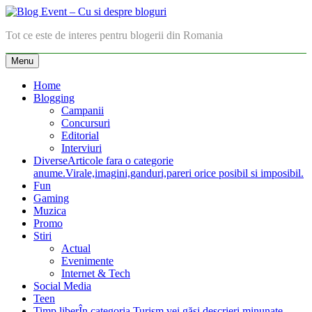
Skip
to
Blog Event – Cu si despre bloguri
Tot ce este de interes pentru blogerii din Romania
content
Menu
Home
Blogging
Campanii
Concursuri
Editorial
Interviuri
Diverse
Articole fara o categorie
anume.Virale,imagini,ganduri,pareri orice posibil si imposibil.
Fun
Gaming
Muzica
Promo
Stiri
Actual
Evenimente
Internet & Tech
Social Media
Teen
Timp liber
În categoria Turism vei găsi descrieri minunate