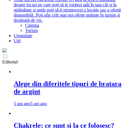
despre locuri pe care poţi să le vizitezi atât în ţara cât şi în
străinătate şi unde poţi să-ţi promovezi o locaţie sau o ofertă
disponibilă. Poţi afla cele mai noi oferte apărute în turism şi
destinaţii de vis.
Cinema
Turism
Umanitate
Util
Editorial
Alege din diferitele tipuri de bratara
de argint
5 ani ago
5 ani ago
Chakrele: ce sunt si la ce folosesc?