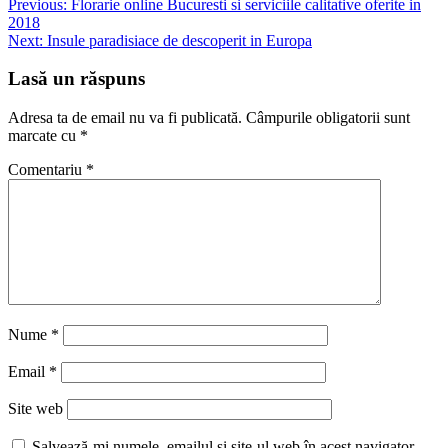
Navigare
Previous:
Florarie online Bucuresti si serviciile calitative oferite in
2018
în
Next:
Insule paradisiace de descoperit in Europa
articole
Lasă un răspuns
Adresa ta de email nu va fi publicată.
Câmpurile obligatorii sunt
marcate cu
*
Comentariu
*
Nume
*
Email
*
Site web
Salvează-mi numele, emailul și site-ul web în acest navigator