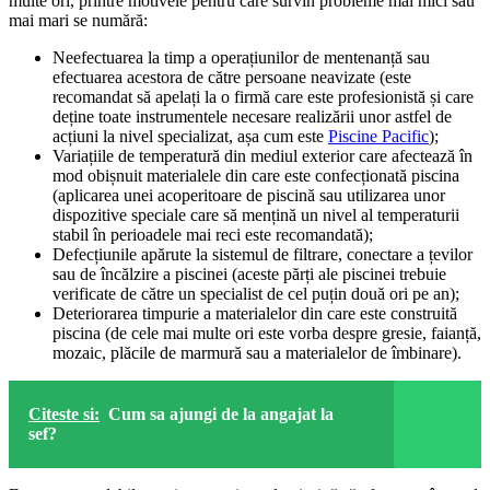
multe ori, printre motivele pentru care survin probleme mai mici sau
mai mari se numără:
Neefectuarea la timp a operațiunilor de mentenanță sau
efectuarea acestora de către persoane neavizate (este
recomandat să apelați la o firmă care este profesionistă și care
deține toate instrumentele necesare realizării unor astfel de
acțiuni la nivel specializat, așa cum este
Piscine Pacific
);
Variațiile de temperatură din mediul exterior care afectează în
mod obișnuit materialele din care este confecționată piscina
(aplicarea unei acoperitoare de piscină sau utilizarea unor
dispozitive speciale care să mențină un nivel al temperaturii
stabil în perioadele mai reci este recomandată);
Defecțiunile apărute la sistemul de filtrare, conectare a țevilor
sau de încălzire a piscinei (aceste părți ale piscinei trebuie
verificate de către un specialist de cel puțin două ori pe an);
Deteriorarea timpurie a materialelor din care este construită
piscina (de cele mai multe ori este vorba despre gresie, faianță,
mozaic, plăcile de marmură sau a materialelor de îmbinare).
Citeste si:
Cum sa ajungi de la angajat la
sef?