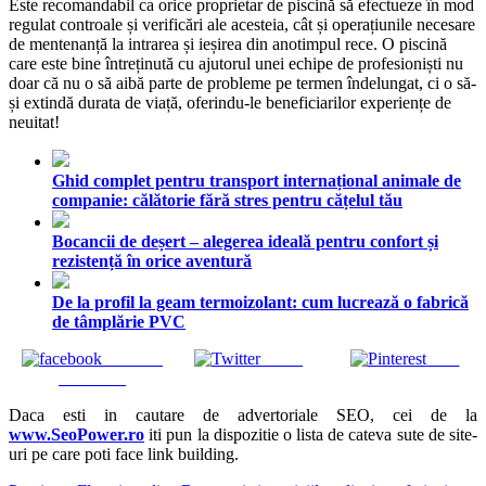
Este recomandabil ca orice proprietar de piscină să efectueze în mod
regulat controale și verificări ale acesteia, cât și operațiunile necesare
de mentenanță la intrarea și ieșirea din anotimpul rece. O piscină
care este bine întreținută cu ajutorul unei echipe de profesioniști nu
doar că nu o să aibă parte de probleme pe termen îndelungat, ci o să-
și extindă durata de viață, oferindu-le beneficiarilor experiențe de
neuitat!
Ghid complet pentru transport internațional animale de
companie: călătorie fără stres pentru cățelul tău
Bocancii de deșert – alegerea ideală pentru confort și
rezistență în orice aventură
De la profil la geam termoizolant: cum lucrează o fabrică
de tâmplărie PVC
Share on
Tweet
Save
Facebook
Daca esti in cautare de advertoriale SEO, cei de la
www.SeoPower.ro
iti pun la dispozitie o lista de cateva sute de site-
uri pe care poti face link building.