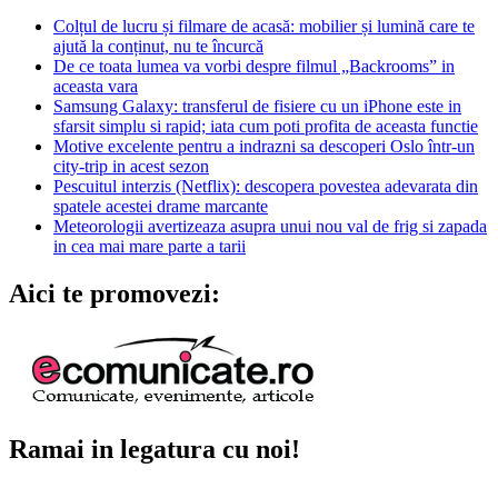
Colțul de lucru și filmare de acasă: mobilier și lumină care te
ajută la conținut, nu te încurcă
De ce toata lumea va vorbi despre filmul „Backrooms” in
aceasta vara
Samsung Galaxy: transferul de fisiere cu un iPhone este in
sfarsit simplu si rapid; iata cum poti profita de aceasta functie
Motive excelente pentru a indrazni sa descoperi Oslo într-un
city-trip in acest sezon
Pescuitul interzis (Netflix): descopera povestea adevarata din
spatele acestei drame marcante
Meteorologii avertizeaza asupra unui nou val de frig si zapada
in cea mai mare parte a tarii
Aici te promovezi:
Ramai in legatura cu noi!