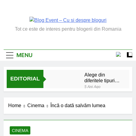
Skip
to
content
Blog Event – Cu Si
Tot ce este de interes pentru blogerii din Romania
Despre Bloguri
MENU
Alege din
EDITORIAL
diferitele tipuri
de bratara de
5 Ani Ago
argint
Chakrele: ce sunt si
la ce folosesc?
Home
Cinema
Încă o dată salvăm lumea
5 Ani Ago
Lucruri esentiale
invatate de la copilul
meu
6 Ani Ago
CINEMA