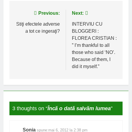
Navigare
Previous:
Next:
în
Stiţi efectele adverse
INTERVIU CU
a tot ce ingeraţi?
BLOGGERI :
articole
FLOREA CRISTIAN :
” I’m thankful to all
those who said ‘NO’.
Because of them, I
did it myself.”
3 thoughts on “
Încă o dată salvăm lumea
”
Sonia
spune:
mai 6, 2012 la 2:38 pm