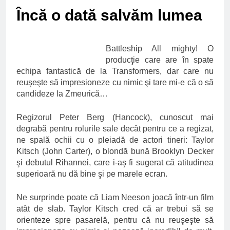
Ce spun mailurile de
Încă o dată salvăm lumea
campanie ale lui
Donald Trump
6 Ani Ago
Earthing sau
Battleship All mighty! O
beneficiile contactului
cu Pamantul
producţie care are în spate
6 Ani Ago
echipa fantastică de la Transformers, dar care nu
Este posibil sa ne
reuşeşte să impresioneze cu nimic şi tare mi-e că o să
iertam?
candideze la Zmeurică…
6 Ani Ago
Regizorul Peter Berg (Hancock), cunoscut mai
degrabă pentru rolurile sale decât pentru ce a regizat,
ne spală ochii cu o pleiadă de actori tineri: Taylor
Kitsch (John Carter), o blondă bună Brooklyn Decker
şi debutul Rihannei, care i-aş fi sugerat că atitudinea
superioară nu dă bine şi pe marele ecran.
Ne surprinde poate că Liam Neeson joacă într-un film
atât de slab. Taylor Kitsch cred că ar trebui să se
orienteze spre pasarelă, pentru că nu reuşeşte să