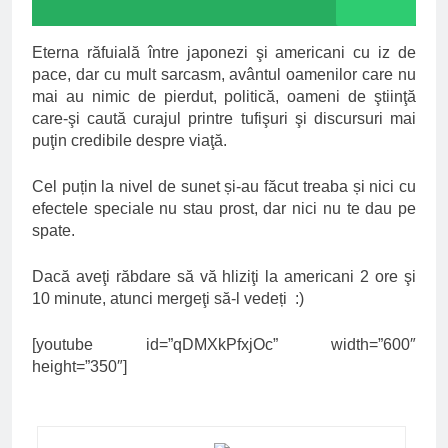
Eterna răfuială între japonezi şi americani cu iz de
pace, dar cu mult sarcasm, avântul oamenilor care nu
mai au nimic de pierdut, politică, oameni de ştiinţă
care-şi caută curajul printre tufişuri şi discursuri mai
puţin credibile despre viaţă.
Cel puțin la nivel de sunet și-au făcut treaba și nici cu
efectele speciale nu stau prost, dar nici nu te dau pe
spate.
Dacă aveţi răbdare să vă hliziţi la americani 2 ore şi
10 minute, atunci mergeţi să-l vedeți :)
[youtube id=”qDMXkPfxjOc” width=”600″
height=”350″]