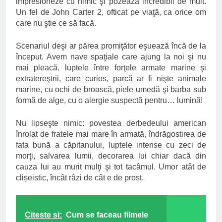
impresioneze cu nimic şi pozează incredibil de mult.
Un fel de John Carter 2, ofticat pe viaţă, ca orice om
care nu ştie ce să facă.
Scenariul deşi ar părea promiţător eşuează încă de la
început. Avem nave spaţiale care ajung la noi şi nu
mai pleacă, luptele între forţele armate marine şi
extratereştrii, care curios, parcă ar fi nişte animale
marine, cu ochi de broască, piele umedă şi barba sub
formă de alge, cu o alergie suspectă pentru… lumină!
Nu lipseşte nimic: povestea derbedeului american
înrolat de fratele mai mare în armată, îndrăgostirea de
fata bună a căpitanului, luptele intense cu zeci de
morţi, salvarea lumii, decorarea lui chiar dacă din
cauza lui au murit mulţi şi tot tacâmul. Umor atât de
clișeistic, încât râzi de cât e de prost.
Citeste si:
Cum se faceau filmele