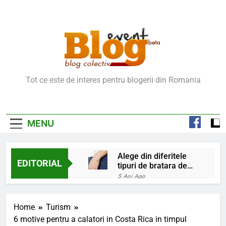
Skip
to
content
Blog Event – Cu Si
Tot ce este de interes pentru blogerii din Romania
Despre Bloguri
MENU
Alege din diferitele
EDITORIAL
tipuri de bratara de
argint
5 Ani Ago
Chakrele: ce sunt si
la ce folosesc?
Home
Turism
5 Ani Ago
6 motive pentru a calatori in Costa Rica in timpul