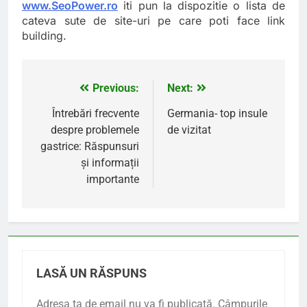
www.SeoPower.ro
iti pun la dispozitie o lista de
cateva sute de site-uri pe care poti face link
building.
Previous:
Next:
Navigare
în
Întrebări frecvente
Germania- top insule
despre problemele
de vizitat
articole
gastrice: Răspunsuri
și informații
importante
LASĂ UN RĂSPUNS
Adresa ta de email nu va fi publicată.
Câmpurile