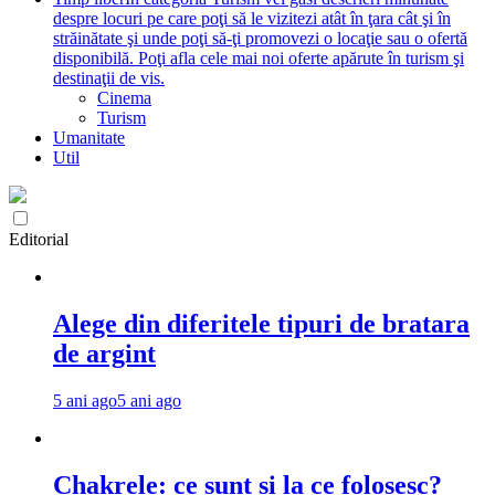
despre locuri pe care poţi să le vizitezi atât în ţara cât şi în
străinătate şi unde poţi să-ţi promovezi o locaţie sau o ofertă
disponibilă. Poţi afla cele mai noi oferte apărute în turism şi
destinaţii de vis.
Cinema
Turism
Umanitate
Util
Editorial
Alege din diferitele tipuri de bratara
de argint
5 ani ago
5 ani ago
Chakrele: ce sunt si la ce folosesc?