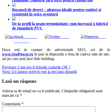
companie: călătorie fără stres pentru cățelul tău
Bocancii de deșert – alegerea ideală pentru confort și
rezistență în orice aventură
De la profil la geam termoizolant: cum lucrează o fabrică
de tâmplărie PVC
Share on
Tweet
Save
Facebook
Daca esti in cautare de advertoriale SEO, cei de la
www.SeoPower.ro
iti pun la dispozitie o lista de cateva sute de site-
uri pe care poti face link building.
Navigare
Previous:
Cum pot fi folosite codurile QR ?
Next:
Un laptop potrivit este la trei pași distanță
în
articole
Lasă un răspuns
Adresa ta de email nu va fi publicată.
Câmpurile obligatorii sunt
marcate cu
*
Comentariu
*