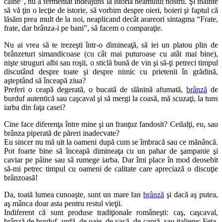
câine”, nu a fermentat îndeajuns la istoria neamului nostru. Şi înainte
să vă ţin o lecţie de istorie, să vorbim despre oieri, boieri şi faptul că
lăsăm prea mult de la noi, neaplicand decât arareori sintagma “Frate,
frate, dar brânza-i pe bani”, să facem o comparaţie.
Nu ai vrea să te trezeşti într-o dimineaţă, să iei un platou plin de
brânzeturi simandicoase (cu cât mai puturoase cu atât mai bine),
nişte struguri albi sau roşii, o sticlă bună de vin şi să-ţi petreci timpul
discutând despre toate şi despre nimic cu prietenii în grădină,
aşteptând să înceapă ziua?
Preferi o ceapă degerată, o bucată de slănină afumată,
brânză
de
burduf autentică sau caşcaval şi să mergi la coasă, mă scuzaţi, la tuns
iarba din faţa casei?
Cine face diferenţa între mine şi un franţuz fandosit? Ceilalţi, eu, sau
brânza piperată de păreri inadecvate?
Eu sincer nu mă uit la oameni după cum se îmbracă sau ce mănâncă.
Pot foarte bine să înceapă dimineaţa cu un pahar de şampanie şi
caviar pe pâine sau să rumege iarba. Dar îmi place în mod deosebit
să-mi petrec timpul cu oameni de calitate care apreciază o discuţie
brânzoasă!
Da, toată lumea cunoaşte, sunt un mare fan
brânză
şi dacă aş putea,
aş mânca doar asta pentru restul vieţii.
Indiferent că sunt produse tradiţionale româneşti: caş, caşcaval,
brânză de burduf, urdă, de oaie, de vacă, de capră, sau italiene: Feta,