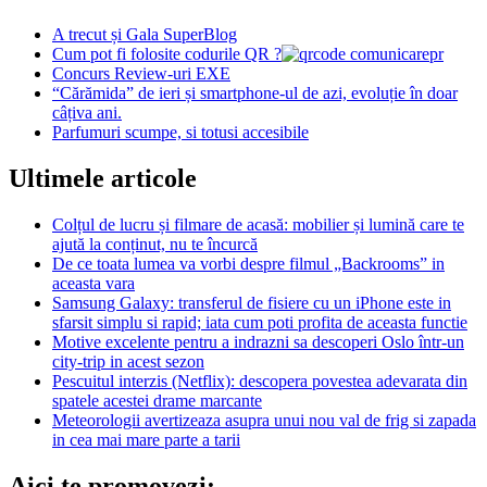
A trecut și Gala SuperBlog
Cum pot fi folosite codurile QR ?
Concurs Review-uri EXE
“Cărămida” de ieri și smartphone-ul de azi, evoluție în doar
câțiva ani.
Parfumuri scumpe, si totusi accesibile
Ultimele articole
Colțul de lucru și filmare de acasă: mobilier și lumină care te
ajută la conținut, nu te încurcă
De ce toata lumea va vorbi despre filmul „Backrooms” in
aceasta vara
Samsung Galaxy: transferul de fisiere cu un iPhone este in
sfarsit simplu si rapid; iata cum poti profita de aceasta functie
Motive excelente pentru a indrazni sa descoperi Oslo într-un
city-trip in acest sezon
Pescuitul interzis (Netflix): descopera povestea adevarata din
spatele acestei drame marcante
Meteorologii avertizeaza asupra unui nou val de frig si zapada
in cea mai mare parte a tarii
Aici te promovezi: