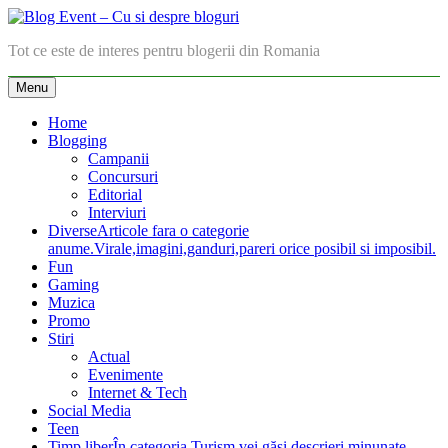
Skip
to
Blog Event – Cu si despre bloguri
Tot ce este de interes pentru blogerii din Romania
content
Menu
Home
Blogging
Campanii
Concursuri
Editorial
Interviuri
Diverse
Articole fara o categorie
anume.Virale,imagini,ganduri,pareri orice posibil si imposibil.
Fun
Gaming
Muzica
Promo
Stiri
Actual
Evenimente
Internet & Tech
Social Media
Teen
Timp liber
În categoria Turism vei găsi descrieri minunate