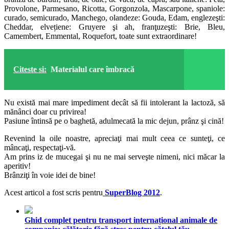
Provolone, Parmesano, Ricotta, Gorgonzola, Mascarpone, spaniole:
curado, semicurado, Manchego, olandeze: Gouda, Edam, englezeşti:
Cheddar, elvețiene: Gruyere şi ah, franţuzeşti: Brie, Bleu,
Camembert, Emmental, Roquefort, toate sunt extraordinare!
Citeste si:
Materialul care îmbracă
Nu există mai mare impediment decât să fii intolerant la lactoză, să
mănânci doar cu privirea!
Pasiune întinsă pe o baghetă, adulmecată la mic dejun, prânz şi cină!
Revenind la oile noastre, apreciaţi mai mult ceea ce sunteţi, ce
mâncaţi, respectaţi-vă.
Am prins iz de mucegai şi nu ne mai serveşte nimeni, nici măcar la
aperitiv!
Brânziţi în voie idei de bine!
Acest articol a fost scris pentru
SuperBlog 2012
.
Ghid complet pentru transport internațional animale de