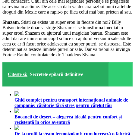
l-au consacrat. Unul din cele mai legendare personaje se pregateste
sa revina in actiune. De aceasta data va declara razboi unui cartel de
droguri din Mexic care a rapit-o pe fiica celui mai bun prieten al sau.
Shazam.
Stiati ca exista un super erou in fiecare din noi? Billy
Batson trebuie doar sa strige Shazam si se transforma imediat in
super eroul Shazam cu ajutorul unui magician batran. Shazam este
adult dar are inima unui copil si face cu ajutorul versiunii sale adulte
ceea ce ar fi facut orice adolescent cu super puteri, se distreaza. Este
determinat sa testeze limitele puterilor sale. Dar va trebui sa invinga
Fortele Raului controlate de dr. Thaddeus Sivana.
Citeste si:
Secretele epilarii definitive
Ghid complet pentru transport internațional animale de
companie: călătorie fără stres pentru cățelul tău
Bocancii de deșert – alegerea ideală pentru confort și
rezistență în orice aventură
De la profil la geam termoizolant: cum lucrează o fabrică