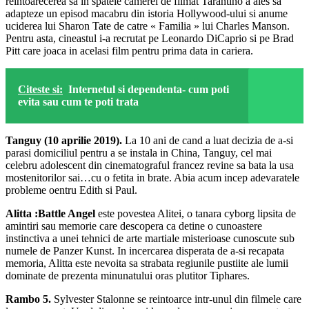
reintoarecerea sa in spatele camerei de filmat Tarantino a ales sa
adapteze un episod macabru din istoria Hollywood-ului si anume
uciderea lui Sharon Tate de catre « Familia » lui Charles Manson.
Pentru asta, cineastul i-a recrutat pe Leonardo DiCaprio si pe Brad
Pitt care joaca in acelasi film pentru prima data in cariera.
Citeste si:
Internetul si dependenta- cum poti
evita sau cum te poti trata
Tanguy (10 aprilie 2019).
La 10 ani de cand a luat decizia de a-si
parasi domiciliul pentru a se instala in China, Tanguy, cel mai
celebru adolescent din cinematograful francez revine sa bata la usa
mostenitorilor sai…cu o fetita in brate. Abia acum incep adevaratele
probleme oentru Edith si Paul.
Alitta :Battle Angel
este povestea Alitei, o tanara cyborg lipsita de
amintiri sau memorie care descopera ca detine o cunoastere
instinctiva a unei tehnici de arte martiale misterioase cunoscute sub
numele de Panzer Kunst. In incercarea disperata de a-si recapata
memoria, Alitta este nevoita sa strabata regiunile pustiite ale lumii
dominate de prezenta minunatului oras plutitor Tiphares.
Rambo 5.
Sylvester Stalonne se reintoarce intr-unul din filmele care