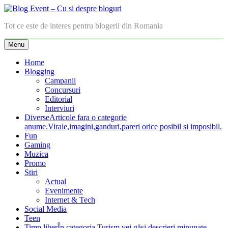
Skip
to
Blog Event – Cu si despre bloguri
Tot ce este de interes pentru blogerii din Romania
content
Menu
Home
Blogging
Campanii
Concursuri
Editorial
Interviuri
Diverse
Articole fara o categorie
anume.Virale,imagini,ganduri,pareri orice posibil si imposibil.
Fun
Gaming
Muzica
Promo
Stiri
Actual
Evenimente
Internet & Tech
Social Media
Teen
Timp liber
În categoria Turism vei găsi descrieri minunate