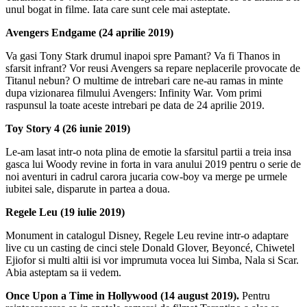
unul bogat in filme. Iata care sunt cele mai asteptate.
Avengers Endgame (24 aprilie 2019)
Va gasi Tony Stark drumul inapoi spre Pamant? Va fi Thanos in
sfarsit infrant? Vor reusi Avengers sa repare neplacerile provocate de
Titanul nebun? O multime de intrebari care ne-au ramas in minte
dupa vizionarea filmului Avengers: Infinity War. Vom primi
raspunsul la toate aceste intrebari pe data de 24 aprilie 2019.
Toy Story 4 (26 iunie 2019)
Le-am lasat intr-o nota plina de emotie la sfarsitul partii a treia insa
gasca lui Woody revine in forta in vara anului 2019 pentru o serie de
noi aventuri in cadrul carora jucaria cow-boy va merge pe urmele
iubitei sale, disparute in partea a doua.
Regele Leu (19 iulie 2019)
Monument in catalogul Disney, Regele Leu revine intr-o adaptare
live cu un casting de cinci stele Donald Glover, Beyoncé, Chiwetel
Ejiofor si multi altii isi vor imprumuta vocea lui Simba, Nala si Scar.
Abia asteptam sa ii vedem.
Once Upon a Time in Hollywood (14 august 2019).
Pentru