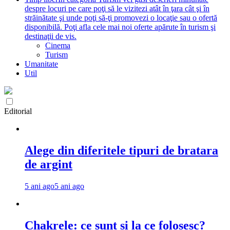
despre locuri pe care poţi să le vizitezi atât în ţara cât şi în
străinătate şi unde poţi să-ţi promovezi o locaţie sau o ofertă
disponibilă. Poţi afla cele mai noi oferte apărute în turism şi
destinaţii de vis.
Cinema
Turism
Umanitate
Util
Editorial
Alege din diferitele tipuri de bratara
de argint
5 ani ago
5 ani ago
Chakrele: ce sunt si la ce folosesc?