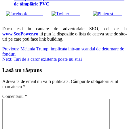
de tâmplărie PVC
Share on
Tweet
Save
Facebook
Daca esti in cautare de advertoriale SEO, cei de la
www.SeoPower.ro
iti pun la dispozitie o lista de cateva sute de site-
uri pe care poti face link building.
Navigare
Previous:
Melania Trump, implicata intr-un scandal de deturnare de
fonduri
în
Next:
Tari de a caror existenta poate nu stiai
articole
Lasă un răspuns
Adresa ta de email nu va fi publicată.
Câmpurile obligatorii sunt
marcate cu
*
Comentariu
*