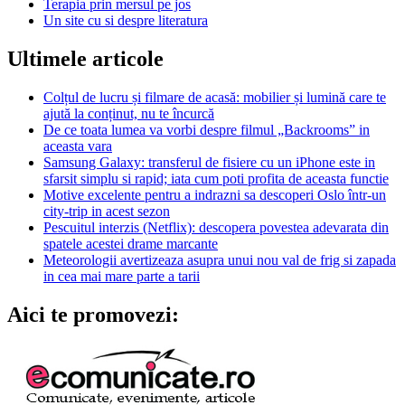
Terapia prin mersul pe jos
Un site cu si despre literatura
Ultimele articole
Colțul de lucru și filmare de acasă: mobilier și lumină care te
ajută la conținut, nu te încurcă
De ce toata lumea va vorbi despre filmul „Backrooms” in
aceasta vara
Samsung Galaxy: transferul de fisiere cu un iPhone este in
sfarsit simplu si rapid; iata cum poti profita de aceasta functie
Motive excelente pentru a indrazni sa descoperi Oslo într-un
city-trip in acest sezon
Pescuitul interzis (Netflix): descopera povestea adevarata din
spatele acestei drame marcante
Meteorologii avertizeaza asupra unui nou val de frig si zapada
in cea mai mare parte a tarii
Aici te promovezi: