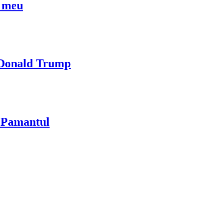
l meu
i Donald Trump
u Pamantul