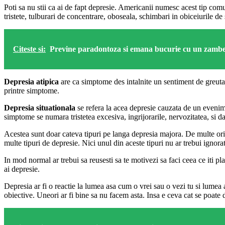
Poti sa nu stii ca ai de fapt depresie. Americanii numesc acest tip com
tristete, tulburari de concentrare, oboseala, schimbari in obiceiurile d
Citeste si:
Previne paradontoza si emana bucurie cu un zambet 
Depresia atipica
are ca simptome des intalnite un sentiment de greutate 
printre simptome.
Depresia situationala
se refera la acea depresie cauzata de un evenim
simptome se numara tristetea excesiva, ingrijorarile, nervozitatea, si 
Acestea sunt doar cateva tipuri pe langa depresia majora. De multe ori 
multe tipuri de depresie. Nici unul din aceste tipuri nu ar trebui ignorat
In mod normal ar trebui sa reusesti sa te motivezi sa faci ceea ce iti 
ai depresie.
Depresia ar fi o reactie la lumea asa cum o vrei sau o vezi tu si lumea a
obiective. Uneori ar fi bine sa nu facem asta. Insa e ceva cat se poate