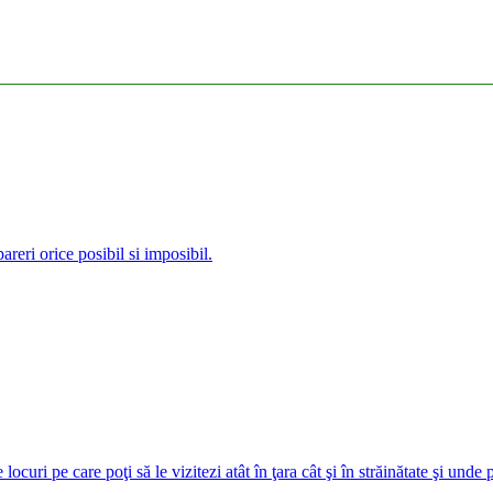
reri orice posibil si imposibil.
curi pe care poţi să le vizitezi atât în ţara cât şi în străinătate şi unde 