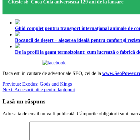
Citeste si:
Coca Cola aniverseaza 129 ani de la lansare
Ghid complet pentru transport internațional animale de comp
Bocancii de deșert – alegerea ideală pentru confort și rezist
De la profil la geam termoizolant: cum lucrează o fabrică
Share on Facebook
Daca esti in cautare de advertoriale SEO, cei de la
www.SeoPower.r
Navigare
Previous:
Exodus: Gods and Kings
Next:
Accesorii utile pentru laptopuri
în
articole
Lasă un răspuns
Adresa ta de email nu va fi publicată.
Câmpurile obligatorii sunt marc