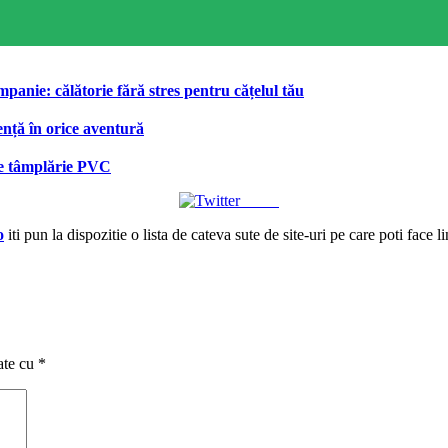
anie: călătorie fără stres pentru cățelul tău
ență în orice aventură
 de tâmplărie PVC
Tweet
o
iti pun la dispozitie o lista de cateva sute de site-uri pe care poti face l
ate cu
*