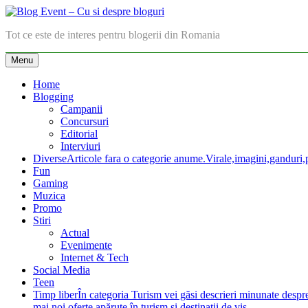
Skip
to
Blog Event – Cu si despre bloguri
Tot ce este de interes pentru blogerii din Romania
content
Menu
Home
Blogging
Campanii
Concursuri
Editorial
Interviuri
Diverse
Articole fara o categorie anume.Virale,imagini,ganduri,pa
Fun
Gaming
Muzica
Promo
Stiri
Actual
Evenimente
Internet & Tech
Social Media
Teen
Timp liber
În categoria Turism vei găsi descrieri minunate despre lo
mai noi oferte apărute în turism şi destinaţii de vis.