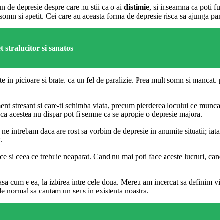
un de depresie despre care nu stii ca o ai
distimie
, si inseamna ca poti f
e somn si apetit. Cei care au aceasta forma de depresie risca sa ajunga p
stralucitor si sanatos
in picioare si brate, ca un fel de paralizie. Prea mult somn si mancat, pr
ent stresant si care-ti schimba viata, precum pierderea locului de munca
daca acestea nu dispar pot fi semne ca se apropie o depresie majora.
ne intrebam daca are rost sa vorbim de depresie in anumite situatii; iata
.
place si ceea ce trebuie neaparat. Cand nu mai poti face aceste lucruri, 
sa cum e ea, la izbirea intre cele doua. Mereu am incercat sa definim viat
 de normal sa cautam un sens in existenta noastra.