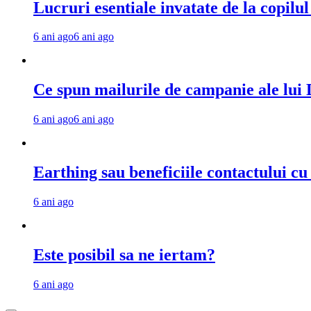
Lucruri esentiale invatate de la copilu
6 ani ago
6 ani ago
Ce spun mailurile de campanie ale lu
6 ani ago
6 ani ago
Earthing sau beneficiile contactului c
6 ani ago
Este posibil sa ne iertam?
6 ani ago