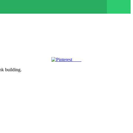
Save
ink building.