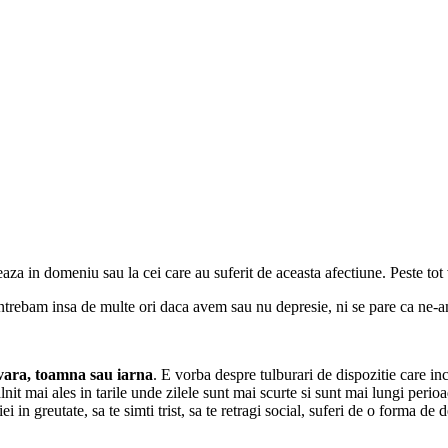
eaza in domeniu sau la cei care au suferit de aceasta afectiune. Peste tot
ntrebam insa de multe ori daca avem sau nu depresie, ni se pare ca ne-a
vara, toamna sau iarna
. E vorba despre tulburari de dispozitie care i
lnit mai ales in tarile unde zilele sunt mai scurte si sunt mai lungi perio
iei in greutate, sa te simti trist, sa te retragi social, suferi de o forma de