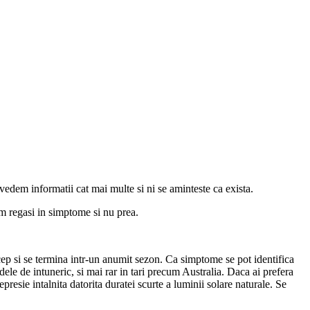
 vedem informatii cat mai multe si ni se aminteste ca exista.
m regasi in simptome si nu prea.
ncep si se termina intr-un anumit sezon. Ca simptome se pot identifica
adele de intuneric, si mai rar in tari precum Australia. Daca ai prefera
 depresie intalnita datorita duratei scurte a luminii solare naturale. Se