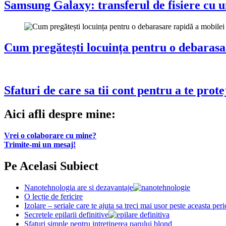
Samsung Galaxy: transferul de fisiere cu un
Cum pregătești locuința pentru o debarasa
Sfaturi de care sa tii cont pentru a te prote
Aici afli despre mine:
Vrei o colaborare cu mine?
Trimite-mi un mesaj!
Pe Acelasi Subiect
Nanotehnologia are si dezavantaje
O lecție de fericire
Izolare – seriale care te ajuta sa treci mai usor peste aceasta per
Secretele epilarii definitive
Sfaturi simple pentru intretinerea parului blond