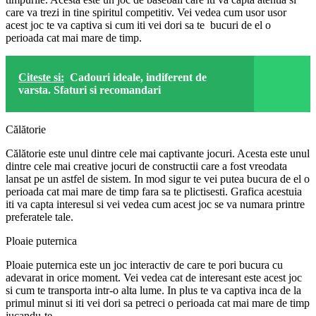
care va trezi in tine spiritul competitiv. Vei vedea cum usor usor
acest joc te va captiva si cum iti vei dori sa te bucuri de el o
perioada cat mai mare de timp.
Citeste si:
Cadouri ideale, indiferent de
varsta. Sfaturi si recomandari
Călătorie
Călătorie este unul dintre cele mai captivante jocuri. Acesta este unul
dintre cele mai creative jocuri de constructii care a fost vreodata
lansat pe un astfel de sistem. In mod sigur te vei putea bucura de el o
perioada cat mai mare de timp fara sa te plictisesti. Grafica acestuia
iti va capta interesul si vei vedea cum acest joc se va numara printre
preferatele tale.
Ploaie puternica
Ploaie puternica este un joc interactiv de care te pori bucura cu
adevarat in orice moment. Vei vedea cat de interesant este acest joc
si cum te transporta intr-o alta lume. In plus te va captiva inca de la
primul minut si iti vei dori sa petreci o perioada cat mai mare de timp
jucandu-te.