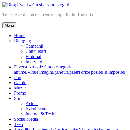
Skip
to
Blog Event – Cu si despre bloguri
Tot ce este de interes pentru blogerii din Romania
content
Menu
Home
Blogging
Campanii
Concursuri
Editorial
Interviuri
Diverse
Articole fara o categorie
anume.Virale,imagini,ganduri,pareri orice posibil si imposibil.
Fun
Gaming
Muzica
Promo
Stiri
Actual
Evenimente
Internet & Tech
Social Media
Teen
Timp liber
În categoria Turism vei găsi descrieri minunate