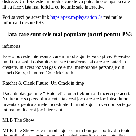
distreze. Un PS3 este un produs care te va putea tine ocupat si care
iti va face viata mai fericita cu jocurile sale interactive.
Poti sa vezi pe acest link
https://psx.ro/playstation-3/
mai multe
informatii despre PS3.
Iata care sunt cele mai populare jocuri pentru PS3
infamous
Este o poveste interesanta care in mod sigur te va captive. Povestea
unui tip absolut obisnuit care este transformat si care are puteri in
crestere. In acest joc vei gasi cele mai memorabile personaje din
istoria Sony, si anume Cole McGrath.
Ratchet & Clank Future: Un Crack în timp
Daca iti plac jocurile “ Ratchet” atunci trebuie sa il incerci pe acesta.
Nu trebuie sa pierzi din atentia ta acest joc care are loc intr-o lume
inventata pentru armele incredibile. In mod sigur iti vei dori sa te joci
tot mai mult acest joc interesant.
MLB The Show
MLB The Show este in mod sigur cel mai bun joc sportiv din toate
timpurile. Acesta este un joc de baseball care iti va capta atentia si