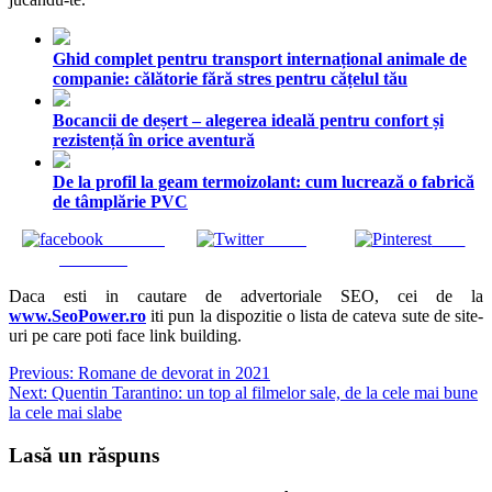
Ghid complet pentru transport internațional animale de
companie: călătorie fără stres pentru cățelul tău
Bocancii de deșert – alegerea ideală pentru confort și
rezistență în orice aventură
De la profil la geam termoizolant: cum lucrează o fabrică
de tâmplărie PVC
Share on
Tweet
Save
Facebook
Daca esti in cautare de advertoriale SEO, cei de la
www.SeoPower.ro
iti pun la dispozitie o lista de cateva sute de site-
uri pe care poti face link building.
Navigare
Previous:
Romane de devorat in 2021
Next:
Quentin Tarantino: un top al filmelor sale, de la cele mai bune
în
la cele mai slabe
articole
Lasă un răspuns