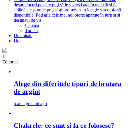
despre locuri pe care poţi să le vizitezi atât în ţara cât şi în
străinătate şi unde poţi să-ţi promovezi o locaţie sau o ofertă
disponibilă. Poţi afla cele mai noi oferte apărute în turism şi
destinaţii de vis.
Cinema
Turism
Umanitate
Util
Editorial
Alege din diferitele tipuri de bratara
de argint
5 ani ago
5 ani ago
Chakrele: ce sunt si la ce folosesc?