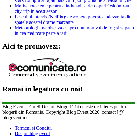
sfarsit simplu si rapid; iata cum poti profita de aceasta functie
Motive excelente pentru a indrazni sa descoperi Oslo într-un
city-trip in acest sezon
Pescuitul interzis (Netflix): descopera povestea adevarata din
spatele acestei drame marcante
Meteorologii avertizeaza asupra unui nou val de frig si zapada
in cea mai mare parte a tarii
Aici te promovezi:
Ramai in legatura cu noi!
Blog Event – Cu Si Despre Bloguri Tot ce este de interes pentru
blogerii din Romania. Copyright Blog Event 2026. contact [@]
blogevent.ro
Termeni si Conditii
Despre blog event