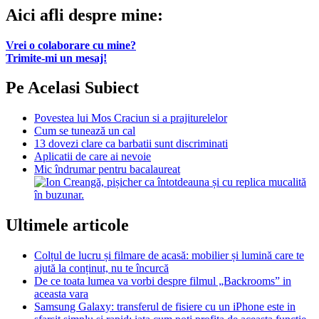
Aici afli despre mine:
Vrei o colaborare cu mine?
Trimite-mi un mesaj!
Pe Acelasi Subiect
Povestea lui Mos Craciun si a prajiturelelor
Cum se tunează un cal
13 dovezi clare ca barbatii sunt discriminati
Aplicatii de care ai nevoie
Mic îndrumar pentru bacalaureat
Ultimele articole
Colțul de lucru și filmare de acasă: mobilier și lumină care te
ajută la conținut, nu te încurcă
De ce toata lumea va vorbi despre filmul „Backrooms” in
aceasta vara
Samsung Galaxy: transferul de fisiere cu un iPhone este in