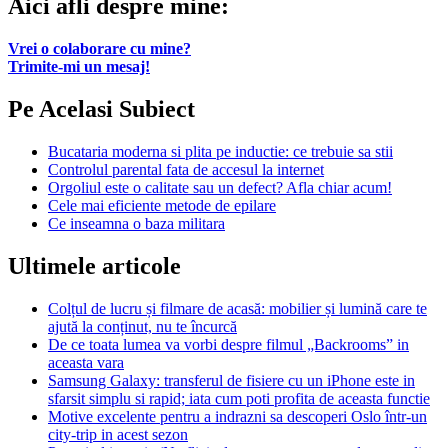
Aici afli despre mine:
Vrei o colaborare cu mine?
Trimite-mi un mesaj!
Pe Acelasi Subiect
Bucataria moderna si plita pe inductie: ce trebuie sa stii
Controlul parental fata de accesul la internet
Orgoliul este o calitate sau un defect? Afla chiar acum!
Cele mai eficiente metode de epilare
Ce inseamna o baza militara
Ultimele articole
Colțul de lucru și filmare de acasă: mobilier și lumină care te
ajută la conținut, nu te încurcă
De ce toata lumea va vorbi despre filmul „Backrooms” in
aceasta vara
Samsung Galaxy: transferul de fisiere cu un iPhone este in
sfarsit simplu si rapid; iata cum poti profita de aceasta functie
Motive excelente pentru a indrazni sa descoperi Oslo într-un
city-trip in acest sezon