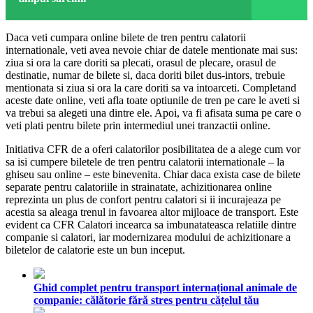
Daca veti cumpara online bilete de tren pentru calatorii
internationale, veti avea nevoie chiar de datele mentionate mai sus:
ziua si ora la care doriti sa plecati, orasul de plecare, orasul de
destinatie, numar de bilete si, daca doriti bilet dus-intors, trebuie
mentionata si ziua si ora la care doriti sa va intoarceti. Completand
aceste date online, veti afla toate optiunile de tren pe care le aveti si
va trebui sa alegeti una dintre ele. Apoi, va fi afisata suma pe care o
veti plati pentru bilete prin intermediul unei tranzactii online.
Initiativa CFR de a oferi calatorilor posibilitatea de a alege cum vor
sa isi cumpere biletele de tren pentru calatorii internationale – la
ghiseu sau online – este binevenita. Chiar daca exista case de bilete
separate pentru calatoriile in strainatate, achizitionarea online
reprezinta un plus de confort pentru calatori si ii incurajeaza pe
acestia sa aleaga trenul in favoarea altor mijloace de transport. Este
evident ca CFR Calatori incearca sa imbunatateasca relatiile dintre
companie si calatori, iar modernizarea modului de achizitionare a
biletelor de calatorie este un bun inceput.
Ghid complet pentru transport internațional animale de
companie: călătorie fără stres pentru cățelul tău