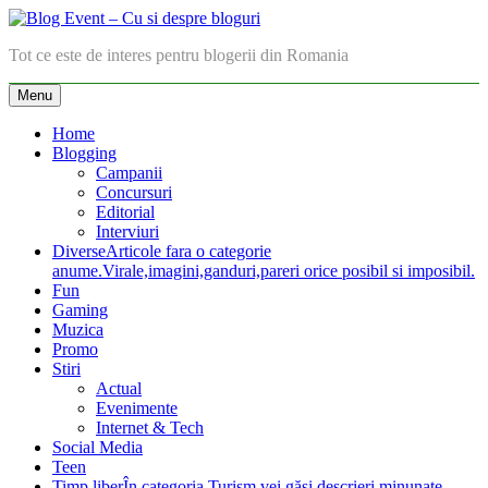
Skip
to
Blog Event – Cu si despre bloguri
Tot ce este de interes pentru blogerii din Romania
content
Menu
Home
Blogging
Campanii
Concursuri
Editorial
Interviuri
Diverse
Articole fara o categorie
anume.Virale,imagini,ganduri,pareri orice posibil si imposibil.
Fun
Gaming
Muzica
Promo
Stiri
Actual
Evenimente
Internet & Tech
Social Media
Teen
Timp liber
În categoria Turism vei găsi descrieri minunate