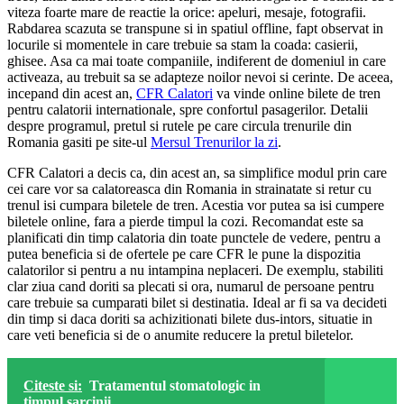
viteza foarte mare de reactie la orice: apeluri, mesaje, fotografii.
Rabdarea scazuta se transpune si in spatiul offline, fapt observat in
locurile si momentele in care trebuie sa stam la coada: casierii,
ghisee. Asa ca mai toate companiile, indiferent de domeniul in care
activeaza, au trebuit sa se adapteze noilor nevoi si cerinte. De aceea,
incepand din acest an,
CFR Calatori
va vinde online bilete de tren
pentru calatorii internationale, spre confortul pasagerilor. Detalii
despre programul, pretul si rutele pe care circula trenurile din
Romania gasiti pe site-ul
Mersul Trenurilor la zi
.
CFR Calatori a decis ca, din acest an, sa simplifice modul prin care
cei care vor sa calatoreasca din Romania in strainatate si retur cu
trenul isi cumpara biletele de tren. Acestia vor putea sa isi cumpere
biletele online, fara a pierde timpul la cozi. Recomandat este sa
planificati din timp calatoria din toate punctele de vedere, pentru a
putea beneficia si de ofertele pe care CFR le pune la dispozitia
calatorilor si pentru a nu intampina neplaceri. De exemplu, stabiliti
clar ziua cand doriti sa plecati si ora, numarul de persoane pentru
care trebuie sa cumparati bilet si destinatia. Ideal ar fi sa va decideti
din timp si daca doriti sa achizitionati bilete dus-intors, situatie in
care veti beneficia si de o anumite reducere la pretul biletelor.
Citeste si:
Tratamentul stomatologic in
timpul sarcinii