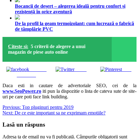
Bocancii de deșert – alegerea ideală pentru confort și
rezistență în orice aventură
De la profil la geam termoizolant: cum lucrează o fabrică
de tâmplărie PVC
Citeste si:
5 criterii de alegere a unui
magazin de piese auto online
Share on
Tweet
Save
Facebook
Daca esti in cautare de advertoriale SEO, cei de la
www.SeoPower.ro
iti pun la dispozitie o lista de cateva sute de site-
uri pe care poti face link building.
Navigare
Previous:
Top pluginuri pentru 2019
Next:
De ce este important sa ne exprimam emotiile?
în
articole
Lasă un răspuns
Adresa ta de email nu va fi publicată.
Câmpurile obligatorii sunt