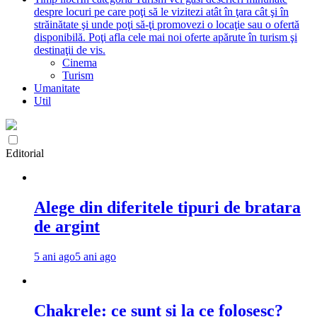
despre locuri pe care poţi să le vizitezi atât în ţara cât şi în
străinătate şi unde poţi să-ţi promovezi o locaţie sau o ofertă
disponibilă. Poţi afla cele mai noi oferte apărute în turism şi
destinaţii de vis.
Cinema
Turism
Umanitate
Util
Editorial
Alege din diferitele tipuri de bratara
de argint
5 ani ago
5 ani ago
Chakrele: ce sunt si la ce folosesc?