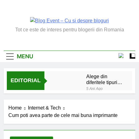
Skip
to
content
Blog Event – Cu Si
Tot ce este de interes pentru blogerii din Romania
Despre Bloguri
MENU
Alege din
EDITORIAL
diferitele tipuri
de bratara de
5 Ani Ago
argint
Chakrele: ce sunt si
la ce folosesc?
Home
Internet & Tech
5 Ani Ago
Cum poti avea parte de cele mai buna imprimante
Lucruri esentiale
invatate de la copilul
meu
6 Ani Ago