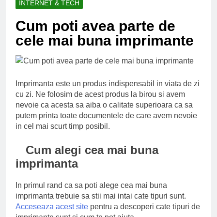
INTERNET & TECH
Ce spun mailurile de
campanie ale lui
Cum poti avea parte de
Donald Trump
6 Ani Ago
cele mai buna imprimante
Earthing sau
beneficiile contactului
cu Pamantul
6 Ani Ago
Este posibil sa ne
iertam?
Imprimanta este un produs indispensabil in viata de zi
6 Ani Ago
cu zi. Ne folosim de acest produs la birou si avem
nevoie ca acesta sa aiba o calitate superioara ca sa
putem printa toate documentele de care avem nevoie
in cel mai scurt timp posibil.
Cum alegi cea mai buna
imprimanta
In primul rand ca sa poti alege cea mai buna
imprimanta trebuie sa stii mai intai cate tipuri sunt.
Acceseaza acest site
pentru a descoperi cate tipuri de