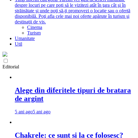
despre locuri pe care poţi să le vizitezi atât în ţara cât şi în
străinătate şi unde poţi să-ţi promovezi o locaţie sau o ofertă
disponibilă. Poţi afla cele mai noi oferte apărute în turism şi
destinaţii de vis.
Cinema
Turism
Umanitate
Util
Editorial
Alege din diferitele tipuri de bratara
de argint
5 ani ago
5 ani ago
Chakrele: ce sunt si la ce folosesc?