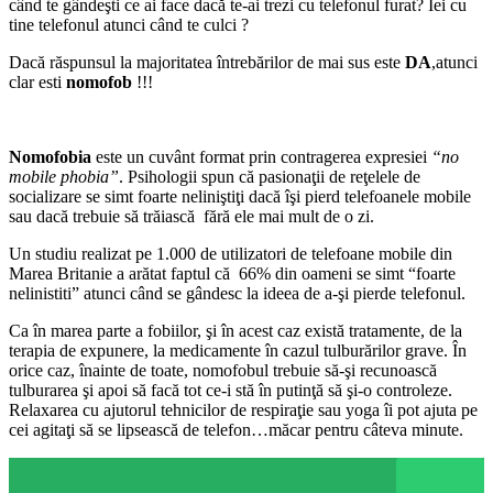
când te gândeşti ce ai face dacă te-ai trezi cu telefonul furat? Iei cu
tine telefonul atunci când te culci ?
Dacă răspunsul la majoritatea întrebărilor de mai sus este
DA
,atunci
clar esti
nomofob
!!!
Nomofobia
este un cuvânt format prin contragerea expresiei
“no
mobile phobia”
. Psihologii spun că pasionaţii de reţelele de
socializare se simt foarte neliniştiţi dacă îşi pierd telefoanele mobile
sau dacă trebuie să trăiască fără ele mai mult de o zi.
Un studiu realizat pe 1.000 de utilizatori de telefoane mobile din
Marea Britanie a arătat faptul că 66% din oameni se simt “foarte
nelinistiti” atunci când se gândesc la ideea de a-şi pierde telefonul.
Ca în marea parte a fobiilor, şi în acest caz există tratamente, de la
terapia de expunere, la medicamente în cazul tulburărilor grave. În
orice caz, înainte de toate, nomofobul trebuie să-şi recunoască
tulburarea şi apoi să facă tot ce-i stă în putinţă să şi-o controleze.
Relaxarea cu ajutorul tehnicilor de respiraţie sau yoga îi pot ajuta pe
cei agitaţi să se lipsească de telefon…măcar pentru câteva minute.