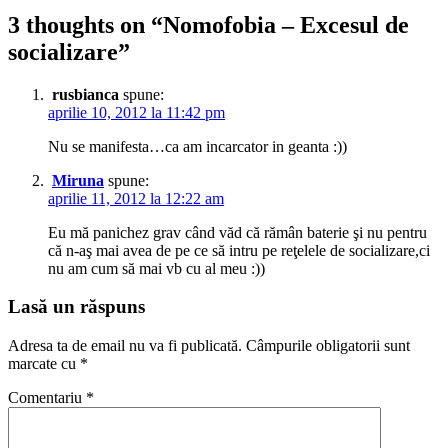
articole
3 thoughts on “
Nomofobia – Excesul de
socializare
”
rusbianca
spune:
aprilie 10, 2012 la 11:42 pm
Nu se manifesta…ca am incarcator in geanta :))
Miruna
spune:
aprilie 11, 2012 la 12:22 am
Eu mă panichez grav când văd că rămân baterie şi nu pentru
că n-aş mai avea de pe ce să intru pe reţelele de socializare,ci
nu am cum să mai vb cu al meu :))
Lasă un răspuns
Adresa ta de email nu va fi publicată.
Câmpurile obligatorii sunt
marcate cu
*
Comentariu
*