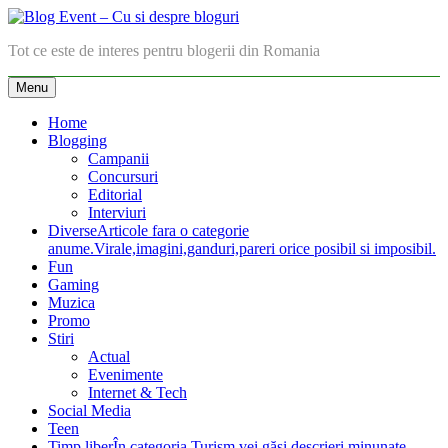
Skip
to
Blog Event – Cu si despre bloguri
Tot ce este de interes pentru blogerii din Romania
content
Menu
Home
Blogging
Campanii
Concursuri
Editorial
Interviuri
Diverse
Articole fara o categorie
anume.Virale,imagini,ganduri,pareri orice posibil si imposibil.
Fun
Gaming
Muzica
Promo
Stiri
Actual
Evenimente
Internet & Tech
Social Media
Teen
Timp liber
În categoria Turism vei găsi descrieri minunate