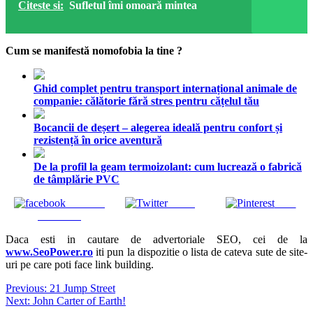
Citeste si:
Sufletul îmi omoară mintea
Cum se manifestă nomofobia la tine ?
Ghid complet pentru transport internațional animale de
companie: călătorie fără stres pentru cățelul tău
Bocancii de deșert – alegerea ideală pentru confort și
rezistență în orice aventură
De la profil la geam termoizolant: cum lucrează o fabrică
de tâmplărie PVC
Share on
Tweet
Save
Facebook
Daca esti in cautare de advertoriale SEO, cei de la
www.SeoPower.ro
iti pun la dispozitie o lista de cateva sute de site-
uri pe care poti face link building.
Navigare
Previous:
21 Jump Street
Next:
John Carter of Earth!
în