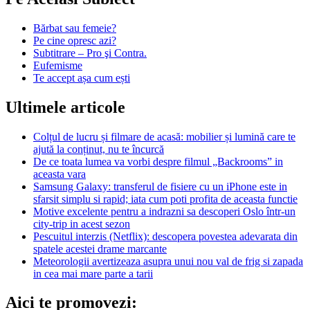
Bărbat sau femeie?
Pe cine opresc azi?
Subtitrare – Pro şi Contra.
Eufemisme
Te accept așa cum ești
Ultimele articole
Colțul de lucru și filmare de acasă: mobilier și lumină care te
ajută la conținut, nu te încurcă
De ce toata lumea va vorbi despre filmul „Backrooms” in
aceasta vara
Samsung Galaxy: transferul de fisiere cu un iPhone este in
sfarsit simplu si rapid; iata cum poti profita de aceasta functie
Motive excelente pentru a indrazni sa descoperi Oslo într-un
city-trip in acest sezon
Pescuitul interzis (Netflix): descopera povestea adevarata din
spatele acestei drame marcante
Meteorologii avertizeaza asupra unui nou val de frig si zapada
in cea mai mare parte a tarii
Aici te promovezi: