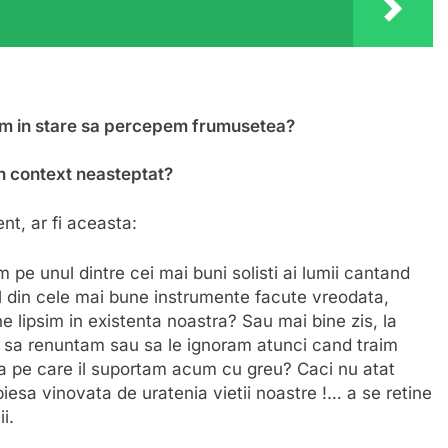
ntem in stare sa percepem frumusetea?
n context neasteptat?
nt, ar fi aceasta:
 unul dintre cei mai buni solisti ai lumii cantand
 din cele mai bune instrumente facute vreodata,
ne lipsim in existenta noastra? Sau mai bine zis, la
i sa renuntam sau sa le ignoram atunci cand traim
la pe care il suportam acum cu greu? Caci nu atat
 piesa vinovata de uratenia vietii noastre !… a se retine
i.