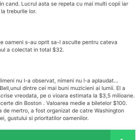
in cand. Lucrul asta se repeta cu mai multi copii iar
la treburile lor.
e oameni s-au oprit sa-l asculte pentru cateva
l a colectat in total $32.
 Nimeni nu l-a observat, nimeni nu l-a aplaudat…
l,unul dintre cei mai buni muzicieni ai lumii. El a
 scrise vreodata, pe o vioara estimata la $3,5 milioane.
certe din Boston . Valoarea medie a biletelor $100.
a de mertro, a fost organizat de catre Washington
 gustului si prioritatilor oamenilor.