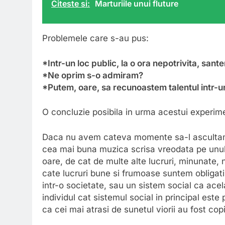
Citeste si:
Marturiile unui fluture
Problemele care s-au pus:
*Intr-un loc public, la o ora nepotrivita, sa
*Ne oprim s-o admiram?
*Putem, oare, sa recunoastem talentul intr-u
O concluzie posibila in urma acestui experime
Daca nu avem cateva momente sa-l ascultam pe
cea mai buna muzica scrisa vreodata pe unul
oare, de cat de multe alte lucruri, minunate, 
cate lucruri bune si frumoase suntem obligat
intr-o societate, sau un sistem social ca ace
individul cat sistemul social in principal este
ca cei mai atrasi de sunetul viorii au fost copii