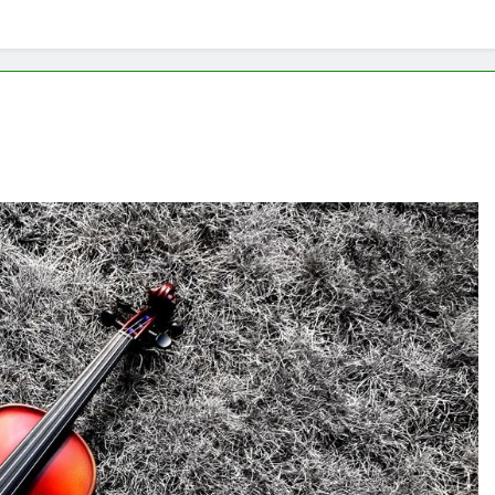
beneficiile contactului cu Pamantul
Este posib
6 Ani Ago