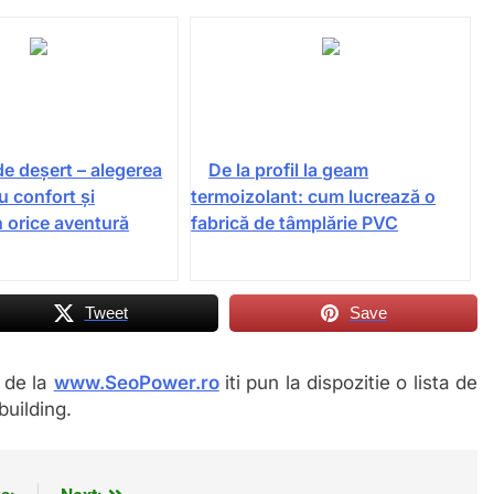
de deșert – alegerea
De la profil la geam
u confort și
termoizolant: cum lucrează o
n orice aventură
fabrică de tâmplărie PVC
Tweet
Save
i de la
www.SeoPower.ro
iti pun la dispozitie o lista de
building.