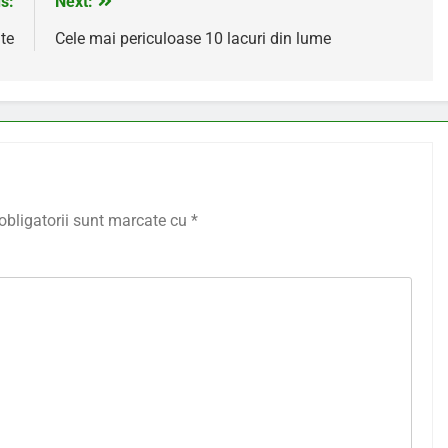
s:
Next:
te
Cele mai periculoase 10 lacuri din lume
obligatorii sunt marcate cu
*