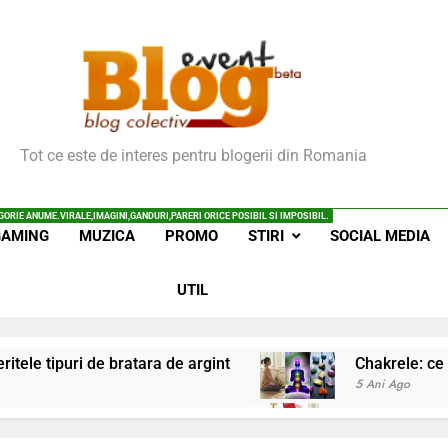
vent – Cu Si Despre Bl
Tot ce este de interes pentru blogerii din Romania
GORIE ANUME.VIRALE,IMAGINI,GANDURI,PARERI ORICE POSIBIL SI IMPOSIBIL.
GAMING
MUZICA
PROMO
STIRI
SOCIAL MEDIA
UTIL
ritele tipuri de bratara de argint
Chakrele: ce 
5 Ani Ago
iale invatate de la copilul meu
Ce spun mailur
6 Ani Ago