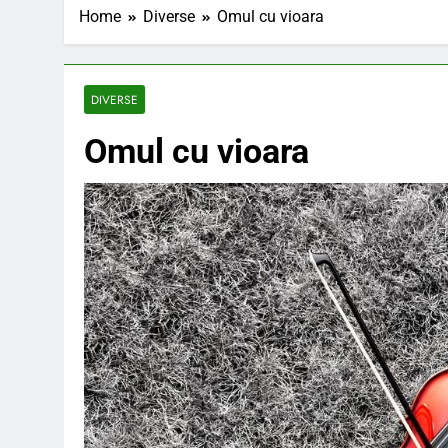
Home
Diverse
Omul cu vioara
Earthing sau 
6 Ani Ago
DIVERSE
Omul cu vioara