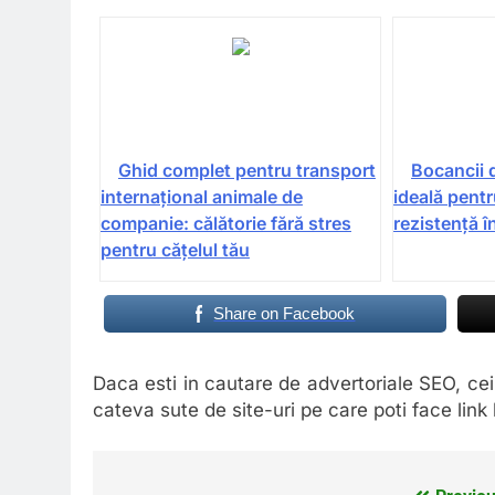
Ghid complet pentru transport
Bocancii 
internațional animale de
ideală pentr
companie: călătorie fără stres
rezistență î
pentru cățelul tău
Share on Facebook
Daca esti in cautare de advertoriale SEO, ce
cateva sute de site-uri pe care poti face link 