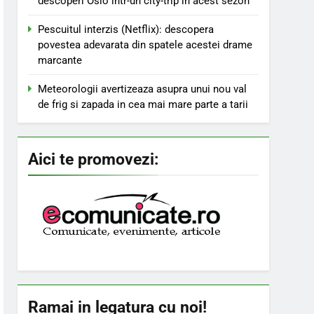
descoperi Oslo într-un city-trip in acest sezon
Pescuitul interzis (Netflix): descopera
povestea adevarata din spatele acestei drame
marcante
Meteorologii avertizeaza asupra unui nou val
de frig si zapada in cea mai mare parte a tarii
Aici te promovezi:
Ramai in legatura cu noi!