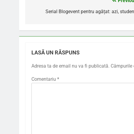
Previou
Navigare
în
Serial Blogevent pentru agățat: azi, studen
articole
LASĂ UN RĂSPUNS
Adresa ta de email nu va fi publicată.
Câmpurile 
Comentariu
*