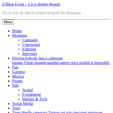
Skip
to
Blog Event – Cu si despre bloguri
Tot ce este de interes pentru blogerii din Romania
content
Menu
Home
Blogging
Campanii
Concursuri
Editorial
Interviuri
Diverse
Articole fara o categorie
anume.Virale,imagini,ganduri,pareri orice posibil si imposibil.
Fun
Gaming
Muzica
Promo
Stiri
Actual
Evenimente
Internet & Tech
Social Media
Teen
Timp liber
În categoria Turism vei găsi descrieri minunate