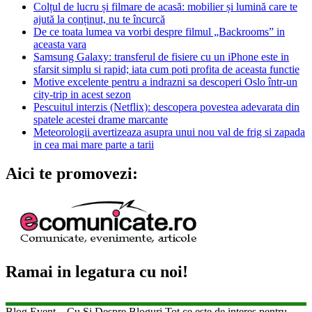
Colțul de lucru și filmare de acasă: mobilier și lumină care te
ajută la conținut, nu te încurcă
De ce toata lumea va vorbi despre filmul „Backrooms” in
aceasta vara
Samsung Galaxy: transferul de fisiere cu un iPhone este in
sfarsit simplu si rapid; iata cum poti profita de aceasta functie
Motive excelente pentru a indrazni sa descoperi Oslo într-un
city-trip in acest sezon
Pescuitul interzis (Netflix): descopera povestea adevarata din
spatele acestei drame marcante
Meteorologii avertizeaza asupra unui nou val de frig si zapada
in cea mai mare parte a tarii
Aici te promovezi:
Ramai in legatura cu noi!
Blog Event – Cu Si Despre Bloguri Tot ce este de interes pentru