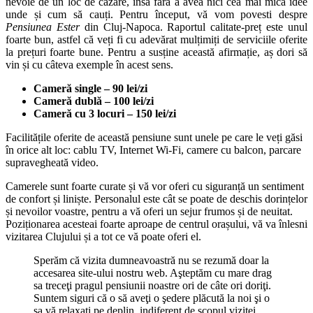
nevoie de un loc de cazare, însă fără a avea nici cea mai mică idee
unde și cum să cauți. Pentru început, vă vom povesti despre
Pensiunea Ester
din Cluj-Napoca. Raportul calitate-preț este unul
foarte bun, astfel că veți fi cu adevărat mulțimiți de serviciile oferite
la prețuri foarte bune. Pentru a susține această afirmație, aș dori să
vin și cu câteva exemple în acest sens.
Cameră single – 90 lei/zi
Cameră dublă – 100 lei/zi
Cameră cu 3 locuri – 150 lei/zi
Facilitățile oferite de această pensiune sunt unele pe care le veți găsi
în orice alt loc: cablu TV, Internet Wi-Fi, camere cu balcon, parcare
supravegheată video.
Camerele sunt foarte curate și vă vor oferi cu siguranță un sentiment
de confort și liniște. Personalul este cât se poate de deschis dorințelor
și nevoilor voastre, pentru a vă oferi un sejur frumos și de neuitat.
Poziționarea acesteai foarte aproape de centrul orașului, vă va înlesni
vizitarea Clujului și a tot ce vă poate oferi el.
Sperăm că vizita dumneavoastră nu se rezumă doar la
accesarea site-ului nostru web. Aşteptăm cu mare drag
sa treceţi pragul pensiunii noastre ori de câte ori doriţi.
Suntem siguri că o să aveţi o şedere plăcută la noi şi o
sa vă relaxaţi pe deplin, indiferent de scopul vizitei