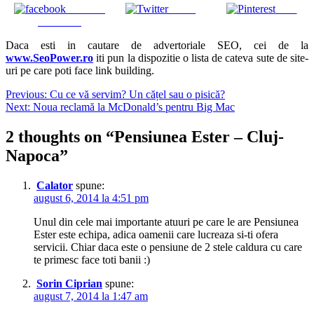
Share on
Tweet
Save
Facebook
Daca esti in cautare de advertoriale SEO, cei de la
www.SeoPower.ro
iti pun la dispozitie o lista de cateva sute de site-
uri pe care poti face link building.
Navigare
Previous:
Cu ce vă servim? Un cățel sau o pisică?
Next:
Noua reclamă la McDonald’s pentru Big Mac
în
articole
2 thoughts on “
Pensiunea Ester – Cluj-
Napoca
”
Calator
spune:
august 6, 2014 la 4:51 pm
Unul din cele mai importante atuuri pe care le are Pensiunea
Ester este echipa, adica oamenii care lucreaza si-ti ofera
servicii. Chiar daca este o pensiune de 2 stele caldura cu care
te primesc face toti banii :)
Sorin Ciprian
spune:
august 7, 2014 la 1:47 am