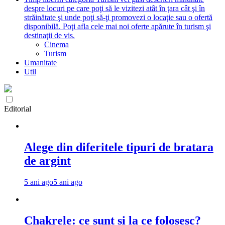
despre locuri pe care poţi să le vizitezi atât în ţara cât şi în
străinătate şi unde poţi să-ţi promovezi o locaţie sau o ofertă
disponibilă. Poţi afla cele mai noi oferte apărute în turism şi
destinaţii de vis.
Cinema
Turism
Umanitate
Util
Editorial
Alege din diferitele tipuri de bratara
de argint
5 ani ago
5 ani ago
Chakrele: ce sunt si la ce folosesc?