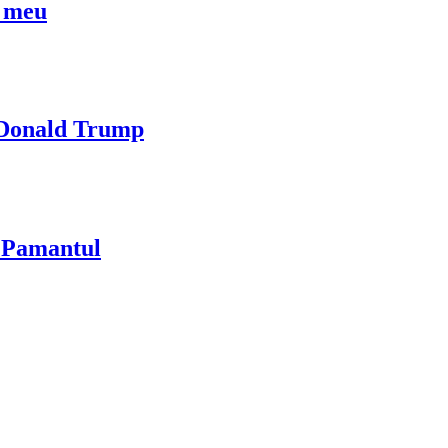
l meu
i Donald Trump
u Pamantul