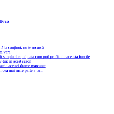
dPress
tă la conținut, nu te încurcă
ta vara
t simplu si rapid; iata cum poti profita de aceasta functie
-trip in acest sezon
patele acestei drame marcante
n cea mai mare parte a tarii