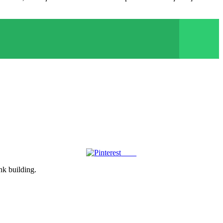
Save
ink building.