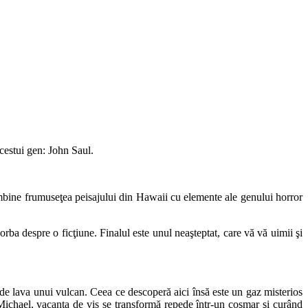
acestui gen: John Saul.
 îmbine frumuseţea peisajului din Hawaii cu elemente ale genului horror
 vorba despre o ficţiune. Finalul este unul neaşteptat, care vă vă uimii şi
 de lava unui vulcan. Ceea ce descoperă aici însă este un gaz misterios
 Michael, vacanţa de vis se transformă repede într-un coşmar şi curând