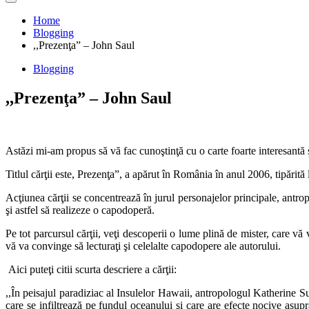
Home
Blogging
,,Prezenţa” – John Saul
Blogging
,,Prezenţa” – John Saul
Astăzi mi-am propus să vă fac cunoştinţă cu o carte foarte interesantă ş
Titlul cărţii este, Prezenţa”, a apărut în România în anul 2006, tipărită
Acţiunea cărţii se concentrează în jurul personajelor principale, antr
şi astfel să realizeze o capodoperă.
Pe tot parcursul cărţii, veţi descoperii o lume plină de mister, care vă v
vă va convinge să lecturaţi şi celelalte capodopere ale autorului.
Aici puteţi citii scurta descriere a cărţii:
,,În peisajul paradiziac al Insulelor Hawaii, antropologul Katherine S
care se infiltrează pe fundul oceanului şi care are efecte nocive asu