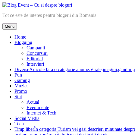
Skip
to
Blog Event – Cu si despre bloguri
Tot ce este de interes pentru blogerii din Romania
content
Menu
Home
Blogging
Campanii
Concursuri
Editorial
Interviuri
Diverse
Articole fara o categorie anume.Virale,imagini,ganduri,pa
Fun
Gaming
Muzica
Promo
Stiri
Actual
Evenimente
Internet & Tech
Social Media
Teen
Timp liber
În categoria Turism vei găsi descrieri minunate despre lo
mai noi oferte apărute în turism şi destinaţii de vis.