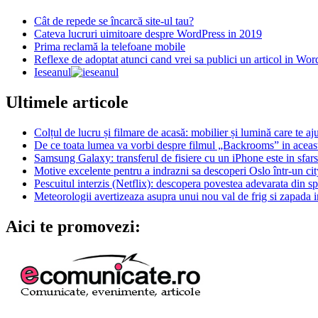
Cât de repede se încarcă site-ul tau?
Cateva lucruri uimitoare despre WordPress in 2019
Prima reclamă la telefoane mobile
Reflexe de adoptat atunci cand vrei sa publici un articol in Wor
Ieseanul
Ultimele articole
Colțul de lucru și filmare de acasă: mobilier și lumină care te aju
De ce toata lumea va vorbi despre filmul „Backrooms” in aceas
Samsung Galaxy: transferul de fisiere cu un iPhone este in sfarsi
Motive excelente pentru a indrazni sa descoperi Oslo într-un city
Pescuitul interzis (Netflix): descopera povestea adevarata din s
Meteorologii avertizeaza asupra unui nou val de frig si zapada i
Aici te promovezi: