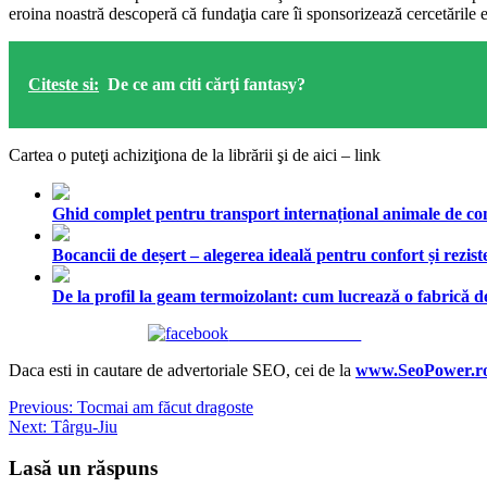
eroina noastră descoperă că fundaţia care îi sponsorizează cercetările e
Citeste si:
De ce am citi cărţi fantasy?
Cartea o puteţi achiziţiona de la librării şi de aici –
link
Ghid complet pentru transport internațional animale de comp
Bocancii de deșert – alegerea ideală pentru confort și rezist
De la profil la geam termoizolant: cum lucrează o fabrică
Share on Facebook
Daca esti in cautare de advertoriale SEO, cei de la
www.SeoPower.r
Navigare
Previous:
Tocmai am făcut dragoste
Next:
Târgu-Jiu
în
articole
Lasă un răspuns