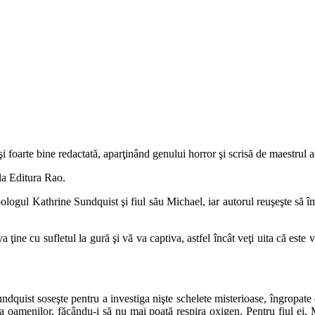
i foarte bine redactată, aparţinând genului horror şi scrisă de maestrul 
 la Editura Rao.
opologul Kathrine Sundquist şi fiul său Michael, iar autorul reuşeşte să
a ţine cu sufletul la gură şi vă va captiva, astfel încât veţi uita că este
undquist soseşte pentru a investiga nişte schelete misterioase, îngropate
pra oamenilor, făcându-i să nu mai poată respira oxigen. Pentru fiul ei,