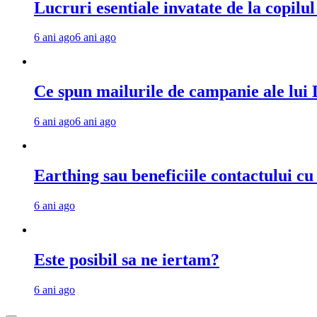
Lucruri esentiale invatate de la copilu
6 ani ago
6 ani ago
Ce spun mailurile de campanie ale lu
6 ani ago
6 ani ago
Earthing sau beneficiile contactului c
6 ani ago
Este posibil sa ne iertam?
6 ani ago