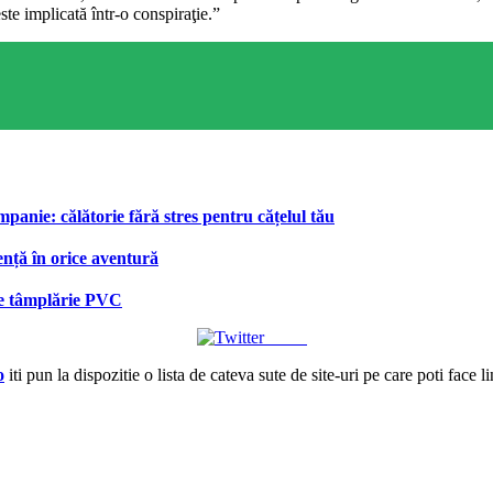
ste implicată într-o conspiraţie.”
anie: călătorie fără stres pentru cățelul tău
ență în orice aventură
 de tâmplărie PVC
Tweet
o
iti pun la dispozitie o lista de cateva sute de site-uri pe care poti face l