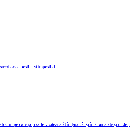
reri orice posibil si imposibil.
curi pe care poţi să le vizitezi atât în ţara cât şi în străinătate şi unde 