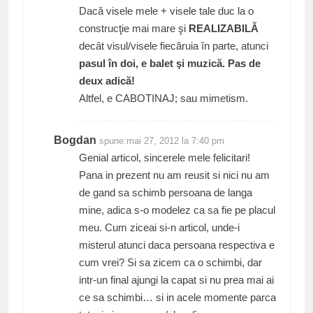
Dacă visele mele + visele tale duc la o
construcţie mai mare şi
REALIZABILĂ
decât visul/visele fiecăruia în parte, atunci
pasul în doi, e balet şi muzică. Pas de
deux adică!
Altfel, e CABOTINAJ; sau mimetism.
Bogdan
spune:
mai 27, 2012 la 7:40 pm
Genial articol, sincerele mele felicitari!
Pana in prezent nu am reusit si nici nu am
de gand sa schimb persoana de langa
mine, adica s-o modelez ca sa fie pe placul
meu. Cum ziceai si-n articol, unde-i
misterul atunci daca persoana respectiva e
cum vrei? Si sa zicem ca o schimbi, dar
intr-un final ajungi la capat si nu prea mai ai
ce sa schimbi… si in acele momente parca