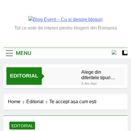
Skip
to
content
Blog Event – Cu Si
Tot ce este de interes pentru blogerii din Romania
Despre Bloguri
MENU
Alege din
EDITORIAL
diferitele tipuri
de bratara de
5 Ani Ago
argint
Chakrele: ce sunt si
la ce folosesc?
Home
Editorial
Te accept așa cum ești
5 Ani Ago
Lucruri esentiale
invatate de la copilul
meu
6 Ani Ago
EDITORIAL