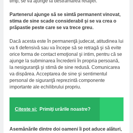
timp, se va ajunge la destrămarea relaţiei.
Partenerul ajunge să se simtă permanent vinovat,
stima de sine scade considerabil şi se va crea o
prăpastie peste care se va trece greu.
Dacă acesta este în permanenţă judecat, atitudinea lui
va fi defensivă sau va începe să se retragă şi să evite
orice forma de contact emoţional şi intim, pentru că se
ajunge la subminarea încrederii în propria persoană,
la nesiguranţă şi stimă de sine redusă. Comunicarea
va dispărea. Acceptarea de sine şi sentimentul
personal de siguranţă reprezintă componente
importante ale echilibrului propriu.
Citeste si:
Primiţi urările noastre?
Asemănările dintre doi oameni îi pot aduce alături,