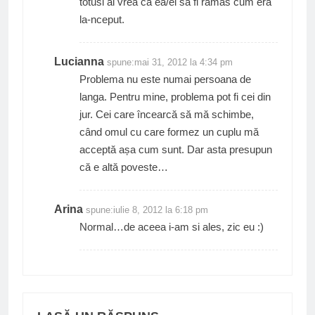
totusi ai vrea ca ea/el sa fi ramas cum era
la-nceput.
Lucianna
spune:
mai 31, 2012 la 4:34 pm
Problema nu este numai persoana de
langa. Pentru mine, problema pot fi cei din
jur. Cei care încearcă să mă schimbe,
când omul cu care formez un cuplu mă
acceptă așa cum sunt. Dar asta presupun
că e altă poveste…
Arina
spune:
iulie 8, 2012 la 6:18 pm
Normal…de aceea i-am si ales, zic eu :)