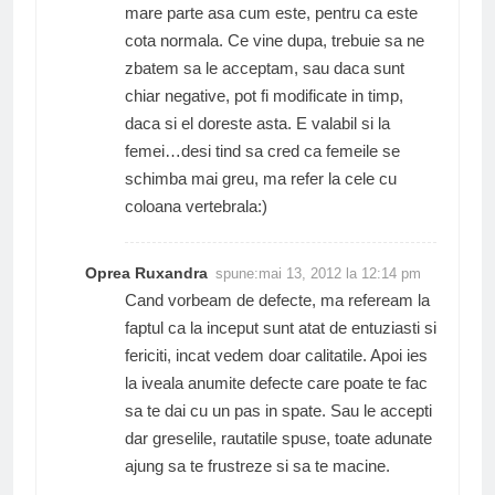
mare parte asa cum este, pentru ca este
cota normala. Ce vine dupa, trebuie sa ne
zbatem sa le acceptam, sau daca sunt
chiar negative, pot fi modificate in timp,
daca si el doreste asta. E valabil si la
femei…desi tind sa cred ca femeile se
schimba mai greu, ma refer la cele cu
coloana vertebrala:)
Oprea Ruxandra
spune:
mai 13, 2012 la 12:14 pm
Cand vorbeam de defecte, ma refeream la
faptul ca la inceput sunt atat de entuziasti si
fericiti, incat vedem doar calitatile. Apoi ies
la iveala anumite defecte care poate te fac
sa te dai cu un pas in spate. Sau le accepti
dar greselile, rautatile spuse, toate adunate
ajung sa te frustreze si sa te macine.