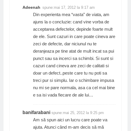
Adeenah
spune:
mai 17, 2012 la 9:17 am
Din experienta mea “vasta” de viata, am
ajuns la o concluzie: cand vine vorba de
acceptarea defectelor, depinde foarte mult
de ele. Sunt cazuri in care poate cineva are
zeci de defecte, dar niciunul nu te
deranjeaza pe tine atat de mult incat sa pui
punct sau sa incerci sa schimbi. Si sunt si
cazuri cand cineva are zeci de calitati si
doar un defect..peste care tu nu poti sa
treci pur si simplu. Iar o schimbare impusa
nu mi se pare normala, asa ca cel mai bine
e sa isi vada fiecare de ale lui…
banifarabani
spune:
mai 25, 2012 la 9:25 pm
Am să spun aici un lucru care poate va
ajuta. Atunci când m-am decis să mă