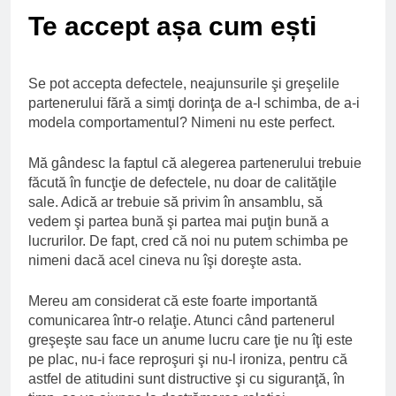
Ce spun mailurile de
Te accept așa cum ești
campanie ale lui
Donald Trump
6 Ani Ago
Earthing sau
Se pot accepta defectele, neajunsurile şi greşelile
beneficiile contactului
cu Pamantul
partenerului fără a simţi dorinţa de a-l schimba, de a-i
6 Ani Ago
modela comportamentul? Nimeni nu este perfect.
Este posibil sa ne
iertam?
Mă gândesc la faptul că alegerea partenerului trebuie
6 Ani Ago
făcută în funcţie de defectele, nu doar de calităţile
sale. Adică ar trebuie să privim în ansamblu, să
vedem şi partea bună şi partea mai puţin bună a
lucrurilor. De fapt, cred că noi nu putem schimba pe
nimeni dacă acel cineva nu îşi doreşte asta.
Mereu am considerat că este foarte importantă
comunicarea într-o relaţie. Atunci când partenerul
greşeşte sau face un anume lucru care ţie nu îţi este
pe plac, nu-i face reproşuri şi nu-l ironiza, pentru că
astfel de atitudini sunt distructive şi cu siguranţă, în