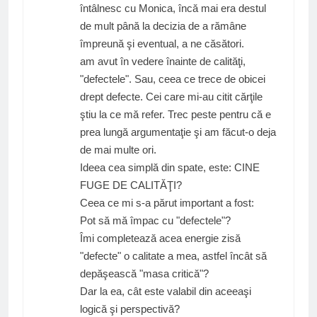
întâlnesc cu Monica, încă mai era destul
de mult până la decizia de a rămâne
împreună şi eventual, a ne căsători.
am avut în vedere înainte de calităţi,
"defectele". Sau, ceea ce trece de obicei
drept defecte. Cei care mi-au citit cărţile
ştiu la ce mă refer. Trec peste pentru că e
prea lungă argumentaţie şi am făcut-o deja
de mai multe ori.
Ideea cea simplă din spate, este: CINE
FUGE DE CALITĂŢI?
Ceea ce mi s-a părut important a fost:
Pot să mă împac cu "defectele"?
Îmi completează acea energie zisă
"defecte" o calitate a mea, astfel încât să
depăşească "masa critică"?
Dar la ea, cât este valabil din aceeaşi
logică şi perspectivă?