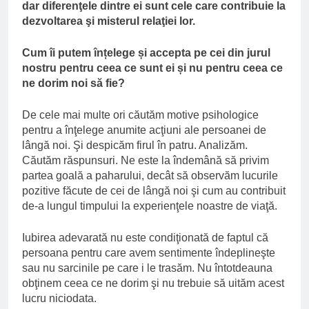
dar diferenţele dintre ei sunt cele care contribuie la
dezvoltarea şi misterul relaţiei lor.
Cum îi putem înțelege și accepta pe cei din jurul
nostru pentru ceea ce sunt ei și nu pentru ceea ce
ne dorim noi să fie?
De cele mai multe ori căutăm motive psihologice
pentru a înţelege anumite acţiuni ale persoanei de
lângă noi. Şi despicăm firul în patru. Analizăm.
Căutăm răspunsuri. Ne este la îndemână să privim
partea goală a paharului, decât să observăm lucurile
pozitive făcute de cei de lângă noi şi cum au contribuit
de-a lungul timpului la experienţele noastre de viaţă.
Iubirea adevarată nu este condiţionată de faptul că
persoana pentru care avem sentimente îndeplineşte
sau nu sarcinile pe care i le trasăm. Nu întotdeauna
obţinem ceea ce ne dorim şi nu trebuie să uităm acest
lucru niciodata.