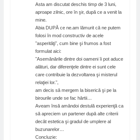
Asta am discutat deschis timp de 3 luni,
aproape zilnic, ore în şir, după ce a venit la
mine.
Abia DUPĂ ce ne.am lămurit că ne putem
folosi în mod constructiv de acele
"asperităţi", cum bine şi frumos a fost
formulat aici:
"Asemănările dintre doi oameni îi pot aduce
alături, dar diferenţele dintre ei sunt cele
care contribuie la dezvoltarea şi misterul
relaţiei lor.",
am decis să mergem la biserică şi pe la
birourile unde se fac hârtii…
Aveam însă amândoi destulă experienţă ca
să apreciem un partener după alte criterii
decât estetica şi gradul de umplere al
buzunarelor…
Concluzie: