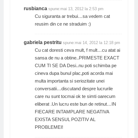
rusbianca
spune:
mai 13, 2012 la 2:53 pm
Cu siguranta ar trebui…sa vedem cat
reusim din ce ne straduim :)
gabriela pestritu
spune:
mai 14, 2012 la 12:18 pm
Cu cat doresti ceva mult, f mult…cu atat ai
sansa de nu a obtine..PRIMESTE EXACT
CUM TI SE DA Desi..nu poti schimba pe
cineva dupa bunul plac,poti acorda mai
multa importanta si seriozitate unei
conversatii…discutand despre lucrurile
care nu sunt tocmai ok te simti oarecum
eliberat .Un lucru este bun de retinut…IN
FIECARE INTAMPLARE NEGATIVA
EXISTA SENSUL POZITIV AL
PROBLEMEI!