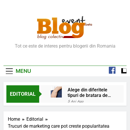
Skip
to
content
Blog Event – Cu Si
Tot ce este de interes pentru blogerii din Romania
Despre Bloguri
MENU
Alege din diferitele
EDITORIAL
tipuri de bratara de
argint
5 Ani Ago
Chakrele: ce sunt si
la ce folosesc?
Home
Editorial
5 Ani Ago
Trucuri de marketing care pot creste popularitatea