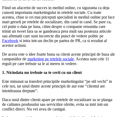
Fiind un afacerist de succes in mediul online, cu siguranta ca deja
cunosti importanta marketingului in retelele sociale. Cu toate
acestea, chiar si cei mai priceputi specialisti in mediul online pot face
mari greseli pe retelele de socializare, din cand in cand. Se pare ca,
cel putin o data pe luna, citim despre o companie renumita care
trimit un tweet fara sa se gandeasca prea mult sau posteaza articole
sau afirmatii care sunt incorecte din punct de vedere politic pe
Facebook
si intra intr-un declin pe partea de PR, ca si rezultat al
acestor actiuni.
De aceea este o idee foarte buna sa citesti aceste principii de baza ale
campaniilor de
marketing pe retelele sociale
. Acestea sunt cele 11
reguli pe care trebuie sa le ai mereu in vedere.
1. Niciodata nu trebuie sa te certi cu un client
Este minunat sa transferi principiile marketingului “pe stil vechi” in
cele noi, iar unul dintre aceste principii de aur este “clientul are
intotdeauna dreptate”.
Daca unul dintre clienti apare pe retelele de socializare sa se planga
de calitatea produsului sau serviciilor oferite, evita sa intri intr-un
conflict direct. Nu vei avea de castigat.