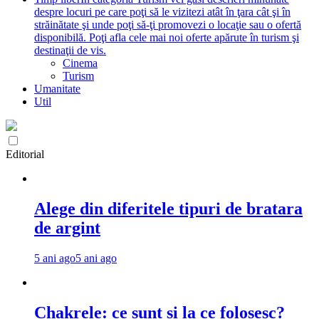
despre locuri pe care poţi să le vizitezi atât în ţara cât şi în
străinătate şi unde poţi să-ţi promovezi o locaţie sau o ofertă
disponibilă. Poţi afla cele mai noi oferte apărute în turism şi
destinaţii de vis.
Cinema
Turism
Umanitate
Util
Editorial
Alege din diferitele tipuri de bratara
de argint
5 ani ago
5 ani ago
Chakrele: ce sunt si la ce folosesc?