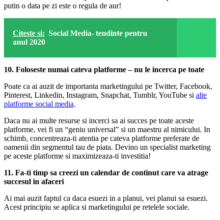
putin o data pe zi este o regula de aur!
Citeste si:
Social Media- tendinte pentru
anul 2020
10. Foloseste numai cateva platforme – nu le incerca pe toate
Poate ca ai auzit de importanta marketingului pe Twitter, Facebook,
Pinterest, Linkedin, Instagram, Snapchat, Tumblr, YouTube si
alte
platforme social media
.
Daca nu ai multe resurse si incerci sa ai succes pe toate aceste
platforme, vei fi un “geniu universal” si un maestru al nimicului. In
schimb, concentreaza-ti atentia pe cateva platforme preferate de
oamenii din segmentul tau de piata. Devino un specialist marketing
pe aceste platforme si maximizeaza-ti investitia!
11. Fa-ti timp sa creezi un calendar de continut care va atrage
succesul in afaceri
Ai mai auzit faptul ca daca esuezi in a planui, vei planui sa esuezi.
Acest principiu se aplica si marketingului pe retelele sociale.