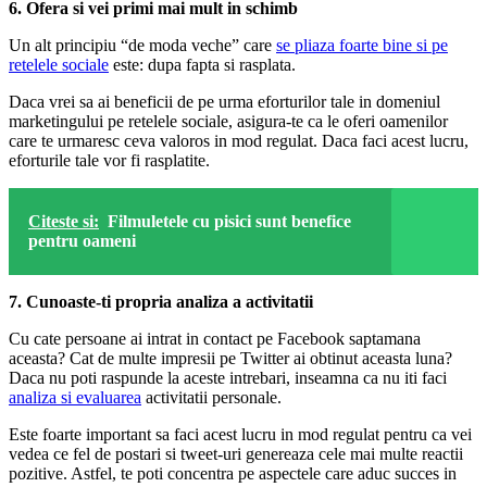
6. Ofera si vei primi mai mult in schimb
Un alt principiu “de moda veche” care
se pliaza foarte bine si pe
retelele sociale
este: dupa fapta si rasplata.
Daca vrei sa ai beneficii de pe urma eforturilor tale in domeniul
marketingului pe retelele sociale, asigura-te ca le oferi oamenilor
care te urmaresc ceva valoros in mod regulat. Daca faci acest lucru,
eforturile tale vor fi rasplatite.
Citeste si:
Filmuletele cu pisici sunt benefice
pentru oameni
7. Cunoaste-ti propria analiza a activitatii
Cu cate persoane ai intrat in contact pe Facebook saptamana
aceasta? Cat de multe impresii pe Twitter ai obtinut aceasta luna?
Daca nu poti raspunde la aceste intrebari, inseamna ca nu iti faci
analiza si evaluarea
activitatii personale.
Este foarte important sa faci acest lucru in mod regulat pentru ca vei
vedea ce fel de postari si tweet-uri genereaza cele mai multe reactii
pozitive. Astfel, te poti concentra pe aspectele care aduc succes in