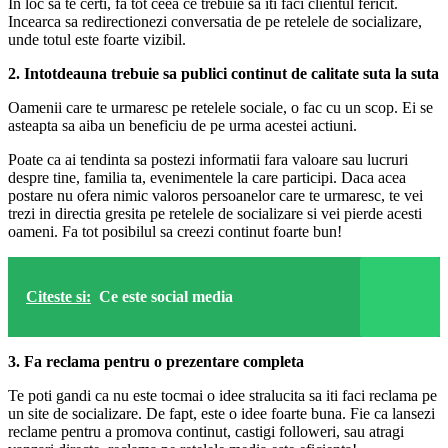
In loc sa te certi, fa tot ceea ce trebuie sa iti faci clientul fericit.
Incearca sa redirectionezi conversatia de pe retelele de socializare,
unde totul este foarte vizibil.
2. Intotdeauna trebuie sa publici continut de calitate suta la suta
Oamenii care te urmaresc pe retelele sociale, o fac cu un scop. Ei se
asteapta sa aiba un beneficiu de pe urma acestei actiuni.
Poate ca ai tendinta sa postezi informatii fara valoare sau lucruri
despre tine, familia ta, evenimentele la care participi. Daca acea
postare nu ofera nimic valoros persoanelor care te urmaresc, te vei
trezi in directia gresita pe retelele de socializare si vei pierde acesti
oameni. Fa tot posibilul sa creezi continut foarte bun!
Citeste si:
Ce este social media
3. Fa reclama pentru o prezentare completa
Te poti gandi ca nu este tocmai o idee stralucita sa iti faci reclama pe
un site de socializare. De fapt, este o idee foarte buna. Fie ca lansezi
reclame pentru a promova continut, castigi followeri, sau atragi