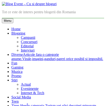
Skip
to
Blog Event – Cu si despre bloguri
Tot ce este de interes pentru blogerii din Romania
content
Menu
Home
Blogging
Campanii
Concursuri
Editorial
Interviuri
Diverse
Articole fara o categorie
anume.Virale,imagini,ganduri,pareri orice posibil si imposibil.
Fun
Gaming
Muzica
Promo
Stiri
Actual
Evenimente
Internet & Tech
Social Media
Teen
Timp liber
În categoria Turism vei găsi descrieri minunate