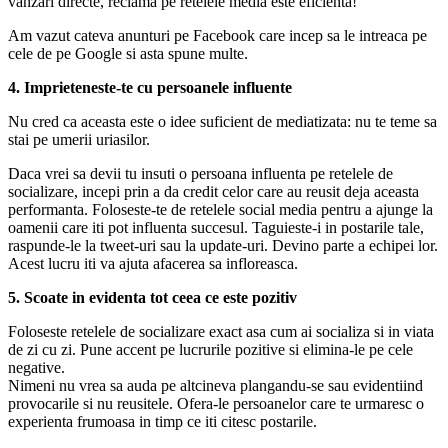
vanzari directe, reclama pe retelele media este eficienta!
Am vazut cateva anunturi pe Facebook care incep sa le intreaca pe
cele de pe Google si asta spune multe.
4. Imprieteneste-te cu persoanele influente
Nu cred ca aceasta este o idee suficient de mediatizata: nu te teme sa
stai pe umerii uriasilor.
Daca vrei sa devii tu insuti o persoana influenta pe retelele de
socializare, incepi prin a da credit celor care au reusit deja aceasta
performanta. Foloseste-te de retelele social media pentru a ajunge la
oamenii care iti pot influenta succesul. Taguieste-i in postarile tale,
raspunde-le la tweet-uri sau la update-uri. Devino parte a echipei lor.
Acest lucru iti va ajuta afacerea sa infloreasca.
5. Scoate in evidenta tot ceea ce este pozitiv
Foloseste retelele de socializare exact asa cum ai socializa si in viata
de zi cu zi. Pune accent pe lucrurile pozitive si elimina-le pe cele
negative.
Nimeni nu vrea sa auda pe altcineva plangandu-se sau evidentiind
provocarile si nu reusitele. Ofera-le persoanelor care te urmaresc o
experienta frumoasa in timp ce iti citesc postarile.