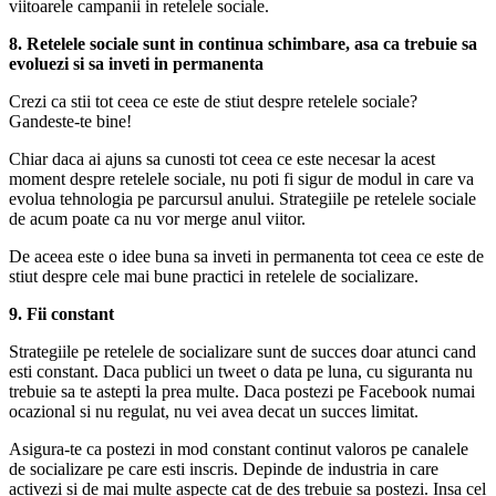
viitoarele campanii in retelele sociale.
8. Retelele sociale sunt in continua schimbare, asa ca trebuie sa
evoluezi si sa inveti in permanenta
Crezi ca stii tot ceea ce este de stiut despre retelele sociale?
Gandeste-te bine!
Chiar daca ai ajuns sa cunosti tot ceea ce este necesar la acest
moment despre retelele sociale, nu poti fi sigur de modul in care va
evolua tehnologia pe parcursul anului. Strategiile pe retelele sociale
de acum poate ca nu vor merge anul viitor.
De aceea este o idee buna sa inveti in permanenta tot ceea ce este de
stiut despre cele mai bune practici in retelele de socializare.
9. Fii constant
Strategiile pe retelele de socializare sunt de succes doar atunci cand
esti constant. Daca publici un tweet o data pe luna, cu siguranta nu
trebuie sa te astepti la prea multe. Daca postezi pe Facebook numai
ocazional si nu regulat, nu vei avea decat un succes limitat.
Asigura-te ca postezi in mod constant continut valoros pe canalele
de socializare pe care esti inscris. Depinde de industria in care
activezi si de mai multe aspecte cat de des trebuie sa postezi. Insa cel