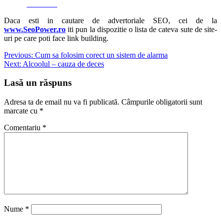
Facebook
Daca esti in cautare de advertoriale SEO, cei de la
www.SeoPower.ro
iti pun la dispozitie o lista de cateva sute de site-
uri pe care poti face link building.
Navigare
Previous:
Cum sa folosim corect un sistem de alarma
Next:
Alcoolul – cauza de deces
în
articole
Lasă un răspuns
Adresa ta de email nu va fi publicată.
Câmpurile obligatorii sunt
marcate cu
*
Comentariu
*
Nume
*