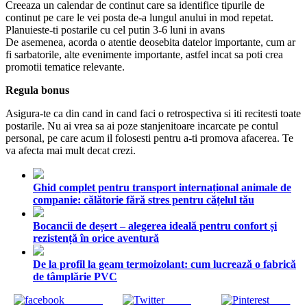
Creeaza un calendar de continut care sa identifice tipurile de
continut pe care le vei posta de-a lungul anului in mod repetat.
Planuieste-ti postarile cu cel putin 3-6 luni in avans
De asemenea, acorda o atentie deosebita datelor importante, cum ar
fi sarbatorile, alte evenimente importante, astfel incat sa poti crea
promotii tematice relevante.
Regula bonus
Asigura-te ca din cand in cand faci o retrospectiva si iti recitesti toate
postarile. Nu ai vrea sa ai poze stanjenitoare incarcate pe contul
personal, pe care acum il folosesti pentru a-ti promova afacerea. Te
va afecta mai mult decat crezi.
Ghid complet pentru transport internațional animale de
companie: călătorie fără stres pentru cățelul tău
Bocancii de deșert – alegerea ideală pentru confort și
rezistență în orice aventură
De la profil la geam termoizolant: cum lucrează o fabrică
de tâmplărie PVC
Share on
Tweet
Save