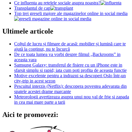
Ce influenta au retelele sociale asupra noastra?
Transplantul de cap
Top trei greseli majore ale magazinelor online in social media
Ultimele articole
Colțul de lucru și filmare de acasă: mobilier și lumină care te
ajută la conținut, nu te încurcă
De ce toata lumea va vorbi despre filmul „Backrooms” in
aceasta vara
Samsung Galaxy: transferul de fisiere cu un iPhone este in
sfarsit simplu si rapid; iata cum poti profita de aceasta functie
Motive excelente pentru a indrazni sa descoperi Oslo într-un
city-trip in acest sezon
Pescuitul interzis (Netflix): descopera povestea adevarata din
spatele acestei drame marcante
Meteorologii avertizeaza asupra unui nou val de frig si zapada
in cea mai mare parte a tarii
Aici te promovezi: