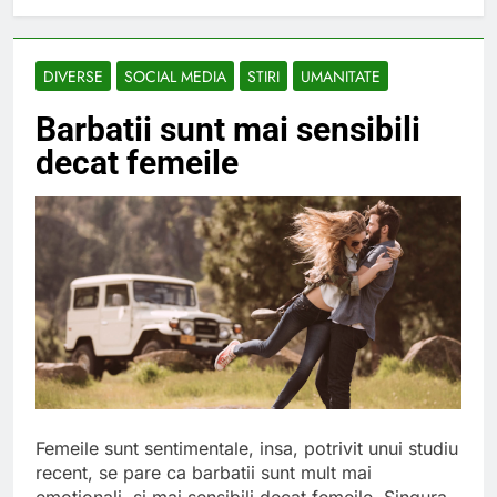
Lucruri esentiale
invatate de la copilul
meu
6 Ani Ago
DIVERSE
SOCIAL MEDIA
STIRI
UMANITATE
Ce spun mailurile de
campanie ale lui
Barbatii sunt mai sensibili
Donald Trump
6 Ani Ago
decat femeile
Earthing sau
beneficiile contactului
cu Pamantul
6 Ani Ago
Este posibil sa ne
iertam?
6 Ani Ago
Femeile sunt sentimentale, insa, potrivit unui studiu
recent, se pare ca barbatii sunt mult mai