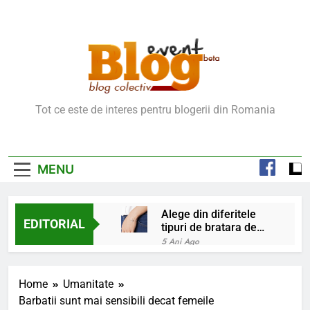
Skip
to
content
Blog Event – Cu Si
Tot ce este de interes pentru blogerii din Romania
Despre Bloguri
MENU
Alege din diferitele
EDITORIAL
tipuri de bratara de
argint
5 Ani Ago
Chakrele: ce sunt si
la ce folosesc?
Home
Umanitate
5 Ani Ago
Barbatii sunt mai sensibili decat femeile