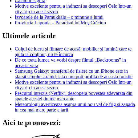
Călătorie sigură
Motive excelente pentru a indrazni sa descoperi Oslo într-un
city-trip in acest sezon
Izvoarele de la Pamukkale – o minune a lumii
Provincia Laponia – Paradisul lui Moş Crăciun
Ultimele articole
Colțul de lucru și filmare de acasă: mobilier și lumină care te
ajută la conținut, nu te încurcă
De ce toata lumea va vorbi despre filmul „Backrooms” in
aceasta vara
Samsung Galaxy: transferul de fisiere cu un iPhone este in
sfarsit simplu si rapid; iata cum poti profita de aceasta functie
Motive excelente pentru a indrazni sa descoperi Oslo într-un
city-trip in acest sezon
Pescuitul interzis (Netflix): descopera povestea adevarata din
spatele acestei drame marcante
Meteorologii avertizeaza asupra unui nou val de frig si zapada
in cea mai mare parte a tarii
Aici te promovezi: