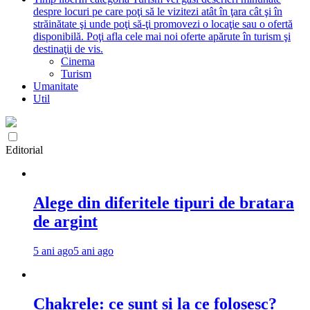
despre locuri pe care poţi să le vizitezi atât în ţara cât şi în
străinătate şi unde poţi să-ţi promovezi o locaţie sau o ofertă
disponibilă. Poţi afla cele mai noi oferte apărute în turism şi
destinaţii de vis.
Cinema
Turism
Umanitate
Util
Editorial
Alege din diferitele tipuri de bratara
de argint
5 ani ago
5 ani ago
Chakrele: ce sunt si la ce folosesc?