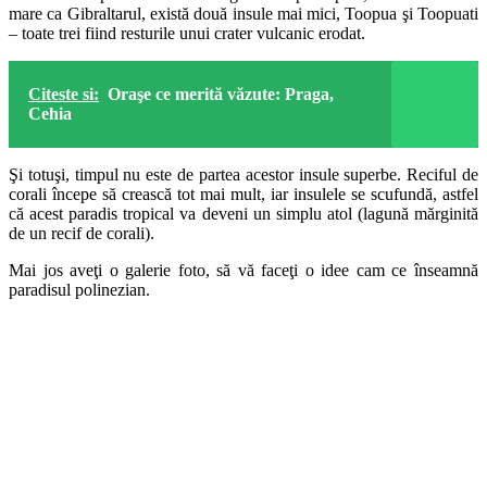
mare ca Gibraltarul, există două insule mai mici, Toopua şi Toopuati
– toate trei fiind resturile unui crater vulcanic erodat.
Citeste si:
Oraşe ce merită văzute: Praga,
Cehia
Şi totuşi, timpul nu este de partea acestor insule superbe. Reciful de
corali începe să crească tot mai mult, iar insulele se scufundă, astfel
că acest paradis tropical va deveni un simplu atol (lagună mărginită
de un recif de corali).
Mai jos aveţi o galerie foto, să vă faceţi o idee cam ce înseamnă
paradisul polinezian.