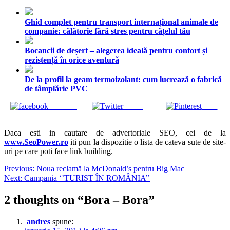
Ghid complet pentru transport internațional animale de
companie: călătorie fără stres pentru cățelul tău
Bocancii de deșert – alegerea ideală pentru confort și
rezistență în orice aventură
De la profil la geam termoizolant: cum lucrează o fabrică
de tâmplărie PVC
Share on
Tweet
Save
Facebook
Daca esti in cautare de advertoriale SEO, cei de la
www.SeoPower.ro
iti pun la dispozitie o lista de cateva sute de site-
uri pe care poti face link building.
Navigare
Previous:
Noua reclamă la McDonald’s pentru Big Mac
Next:
Campania ‘’TURIST ÎN ROMÂNIA’’
în
articole
2 thoughts on “
Bora – Bora
”
andres
spune: