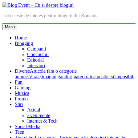
Skip
to
Blog Event – Cu si despre bloguri
Tot ce este de interes pentru blogerii din Romania
content
Menu
Home
Blogging
Campanii
Concursuri
Editorial
Interviuri
Diverse
Articole fara o categorie
anume.Virale,imagini,ganduri,pareri orice posibil si imposibil.
Fun
Gaming
Muzica
Promo
Stiri
Actual
Evenimente
Internet & Tech
Social Media
Teen
Timp liber
În categoria Turism vei găsi descrieri minunate