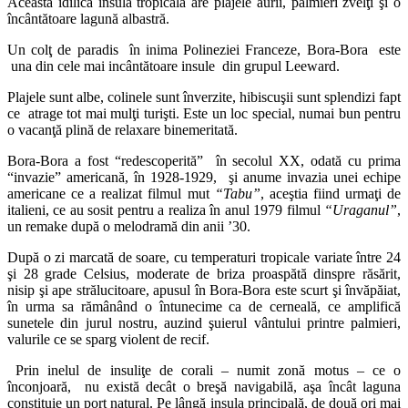
Această idilică insulă tropicală are plajele aurii, palmieri zvelţi şi o
încântătoare lagună albastră.
Un colţ de paradis în inima Polineziei Franceze, Bora-Bora este
una din cele mai incântătoare insule din grupul Leeward.
Plajele sunt albe, colinele sunt înverzite, hibiscuşii sunt splendizi fapt
ce atrage tot mai mulţi turişti. Este un loc special, numai bun pentru
o vacanţă plină de relaxare binemeritată.
Bora-Bora a fost “redescoperită” în secolul XX, odată cu prima
“invazie” americană, în 1928-1929, şi anume invazia unei echipe
americane ce a realizat filmul mut
“Tabu”
, aceştia fiind urmaţi de
italieni, ce au sosit pentru a realiza în anul 1979 filmul
“Uraganul”
,
un remake după o melodramă din anii ’30.
După o zi marcată de soare, cu temperaturi tropicale variate între 24
şi 28 grade Celsius, moderate de briza proaspătă dinspre răsărit,
nisip şi ape strălucitoare, apusul în Bora-Bora este scurt şi învăpăiat,
în urma sa rămânând o întunecime ca de cerneală, ce amplifică
sunetele din jurul nostru, auzind şuierul vântului printre palmieri,
valurile ce se sparg violent de recif.
Prin inelul de insuliţe de corali – numit zonă motus – ce o
înconjoară, nu există decât o breşă navigabilă, aşa încât laguna
constituie un port natural. Pe lângă insula principală, de două ori mai