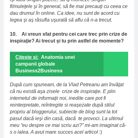
filmuleţele şi în general, să fie mai precauţi cu ceea ce
dau drumul în online. Ca idee, nu sunt de acord cu
legea şi aş răsufla uşurată să aflu că n-a trecut.
10. Ai vreun sfat pentru cei care trec prin crize de
inspiraţie? Ai trecut şi tu prin astfel de momente?
Citeste si:
Anatomia unei
campanii globale
Business2Business
După cum spuneam, de la Vlad Petreanu am învăţat
că nu există aşa zisele crize de inspiraţie. E plin
internetul de informaţii noi, inedite care pot fi
reinterpretate, reîntregite si reaşezate după stilul
propriu al bloggerului, subiecte de blog sunt la tot
pasul dacă ieşi din casă, dacă te provoci. La ultimul
meu “eu despre ce mai scriu azi?” mi-am imaginat că-
s o lalea. A avut mare succes acel articol
:)