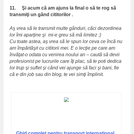
11. Şi acum că am ajuns la final o să te rog să
transmiţi un gând cititorilor .
Aş vrea să le transmit multe gânduri, căci dezordinea
lor îmi aparţine şi mi-e greu să mă limitez :)
Cu toate astea, aş vrea să le spun lor ceva ce încă nu
am împărtăşit cu cititorii mei. E o lecţie pe care am
învăţat-o odata cu venirea noului an – caută să devii
profesionist pe lucrurile care îţi plac, să te poti dedica
lor trup şi suflet şi când vei ajunge să faci şi bani, fie
că e din job sau din blog, te vei simţi împlinit.
Ghid complet pentru transport internațional