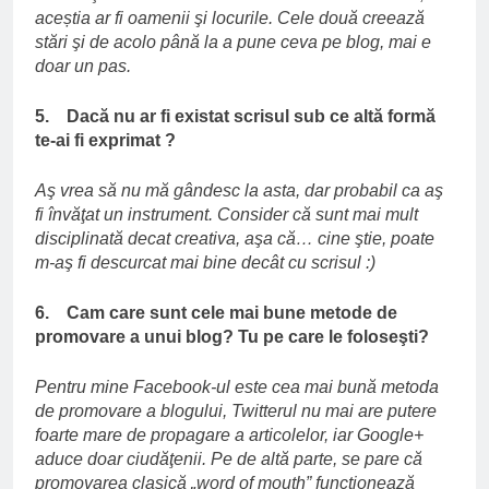
aceștia ar fi oamenii şi locurile. Cele două creează
stări şi de acolo până la a pune ceva pe blog, mai e
doar un pas.
5. Dacă nu ar fi existat scrisul sub ce altă formă
te-ai fi exprimat ?
Aş vrea să nu mă gândesc la asta, dar probabil ca aş
fi învăţat un instrument. Consider că sunt mai mult
disciplinată decat creativa, aşa că… cine ştie, poate
m-aş fi descurcat mai bine decât cu scrisul :)
6. Cam care sunt cele mai bune metode de
promovare a unui blog? Tu pe care le foloseşti?
Pentru mine Facebook-ul este cea mai bună metoda
de promovare a blogului, Twitterul nu mai are putere
foarte mare de propagare a articolelor, iar Google+
aduce doar ciudăţenii. Pe de altă parte, se pare că
promovarea clasică „word of mouth” funcţionează