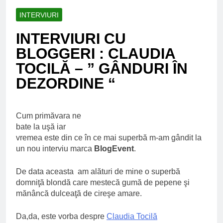
Ce spun mailurile de
campanie ale lui
INTERVIURI
Donald Trump
6 Ani Ago
INTERVIURI CU
Earthing sau
beneficiile contactului
BLOGGERI : CLAUDIA
cu Pamantul
6 Ani Ago
TOCILĂ – ” GÂNDURI ÎN
Este posibil sa ne
DEZORDINE “
iertam?
6 Ani Ago
Cum primăvara ne
bate la uşă iar
vremea este din ce în ce mai superbă m-am gândit la
un nou interviu marca
BlogEvent
.
De data aceasta am alături de mine o superbă
domniţă blondă care mestecă gumă de pepene şi
mănâncă dulceaţă de cireşe amare.
Da,da, este vorba despre
Claudia Tocilă