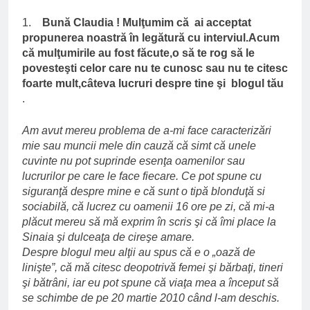
1.
Bună Claudia ! Mulţumim că ai acceptat
propunerea noastră în legătură cu interviul.Acum
că mulţumirile au fost făcute,o să te rog să le
povesteşti celor care nu te cunosc sau nu te citesc
foarte mult,câteva lucruri despre tine şi blogul
tău
.
Am avut mereu problema de a-mi face caracterizări
mie sau muncii mele din cauză că simt că unele
cuvinte nu pot suprinde esenţa oamenilor sau
lucrurilor pe care le face fiecare. Ce pot spune cu
siguranţă despre mine e că sunt o tipă blonduţă si
sociabilă, că lucrez cu oamenii 16 ore pe zi, că mi-a
plăcut mereu să mă exprim în scris şi că îmi place la
Sinaia şi dulceaţa de cireşe amare.
Despre blogul meu alţii au spus că e o „oază de
linişte”, că mă citesc deopotrivă femei şi bărbaţi, tineri
şi bătrâni, iar eu pot spune că viaţa mea a început să
se schimbe de pe 20 martie 2010 când l-am deschis.