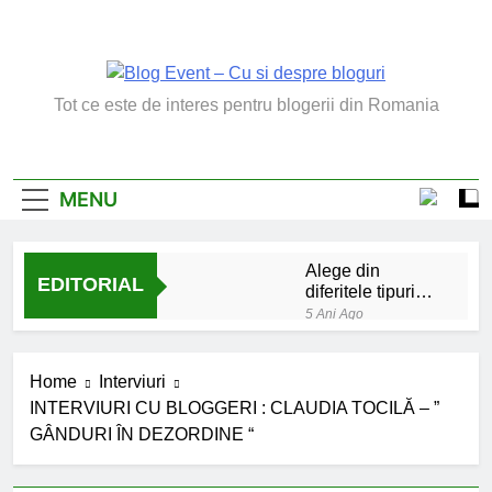
Skip
to
content
Blog Event – Cu Si
Tot ce este de interes pentru blogerii din Romania
Despre Bloguri
MENU
Alege din
EDITORIAL
diferitele tipuri
de bratara de
5 Ani Ago
argint
Chakrele: ce sunt si
la ce folosesc?
Home
Interviuri
5 Ani Ago
INTERVIURI CU BLOGGERI : CLAUDIA TOCILĂ – ”
Lucruri esentiale
GÂNDURI ÎN DEZORDINE “
invatate de la copilul
meu
6 Ani Ago