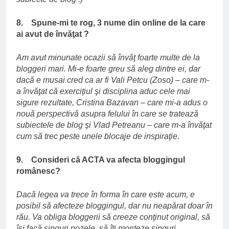
8. Spune-mi te rog, 3 nume din online de la care
ai avut de învăţat ?
Am avut minunate ocazii să învăţ foarte multe de la
bloggeri mari. Mi-e foarte greu să aleg dintre ei, dar
dacă e musai cred ca ar fi Vali Petcu (Zoso) – care m-
a învăţat că exerciţiul şi disciplina aduc cele mai
sigure rezultate, Cristina Bazavan – care mi-a adus o
nouă perspectivă asupra felului în care se tratează
subiectele de blog şi Vlad Petreanu – care m-a învăţat
cum să trec peste unele blocaje de inspiraţie.
9. Consideri că ACTA va afecta bloggingul
românesc?
Dacă legea va trece în forma în care este acum, e
posibil să afecteze bloggingul, dar nu neapărat doar în
rău. Va obliga bloggerii să creeze conţinut original, să
îşi facă singuri pozele, să îţi monteze singuri