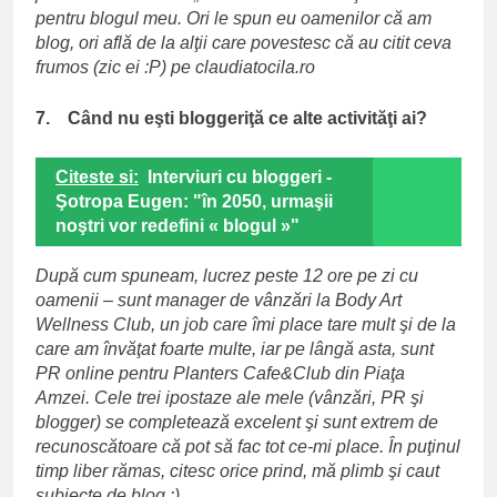
pentru blogul meu. Ori le spun eu oamenilor că am
blog, ori află de la alţii care povestesc că au citit ceva
frumos (zic ei :P) pe
claudiatocila.ro
7. Când nu eşti bloggeriţă ce alte activităţi ai?
Citeste si:
Interviuri cu bloggeri -
Şotropa Eugen: "în 2050, urmaşii
noştri vor redefini « blogul »"
După cum spuneam, lucrez peste 12 ore pe zi cu
oamenii – sunt manager de vânzări la Body Art
Wellness Club, un job care îmi place tare mult şi de la
care am învăţat foarte multe, iar pe lângă asta, sunt
PR online pentru Planters Cafe&Club din Piaţa
Amzei. Cele trei ipostaze ale mele (vânzări, PR şi
blogger) se completează excelent şi sunt extrem de
recunoscătoare că pot să fac tot ce-mi place. În puţinul
timp liber rămas, citesc orice prind, mă plimb şi caut
subiecte de blog :)