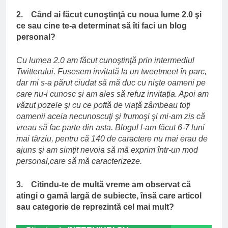
2. Când ai făcut cunoştinţă cu noua lume 2.0 şi
ce sau cine te-a determinat să îti faci un blog
personal?
Cu lumea 2.0 am făcut cunoştinţă prin intermediul
Twitterului. Fusesem invitată la un tweetmeet în parc,
dar mi s-a părut ciudat să mă duc cu nişte oameni pe
care nu-i cunosc şi am ales să refuz invitaţia. Apoi am
văzut pozele şi cu ce poftă de viaţă zâmbeau toţi
oamenii aceia necunoscuţi şi frumoşi şi mi-am zis că
vreau să fac parte din asta. Blogul l-am făcut 6-7 luni
mai târziu, pentru că 140 de caractere nu mai erau de
ajuns şi am simţit nevoia să mă exprim într-un mod
personal,care să mă caracterizeze.
3. Citindu-te de multă vreme am observat că
atingi o gamă largă de subiecte, însă care articol
sau categorie de reprezintă cel mai mult?