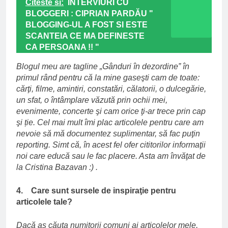
Citeste si:
INTERVIURI CU
BLOGGERI : CIPRIAN PARDĂU "
BLOGGING-UL A FOST SI ESTE
SCANTEIA CE MA DEFINESTE
CA PERSOANA !! "
Blogul meu are tagline „Gânduri în dezordine” în
primul rând pentru că la mine gaseşti cam de toate:
cărţi, filme, amintiri, constatări, călatorii, o dulcegărie,
un sfat, o întâmplare văzută prin ochii mei,
evenimente, concerte şi cam orice ţi-ar trece prin cap
şi ție. Cel mai mult îmi plac articolele pentru care am
nevoie să mă documentez suplimentar, să fac puţin
reporting. Simt că, în acest fel ofer cititorilor informaţii
noi care educă sau le fac placere. Asta am învăţat de
la Cristina Bazavan :) .
4. Care sunt sursele de inspiraţie pentru
articolele tale?
Dacă aş căuta numitorii comuni ai articolelor mele,