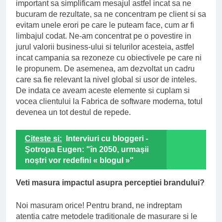
important sa simplificam mesajul astfel incat sa ne
bucuram de rezultate, sa ne concentram pe client si sa
evitam unele erori pe care le puteam face, cum ar fi
limbajul codat. Ne-am concentrat pe o povestire in
jurul valorii business-ului si telurilor acesteia, astfel
incat campania sa rezoneze cu obiectivele pe care ni
le propunem. De asemenea, am dezvoltat un cadru
care sa fie relevant la nivel global si usor de inteles.
De indata ce aveam aceste elemente si cuplam si
vocea clientului la Fabrica de software moderna, totul
devenea un tot destul de repede.
Citeste si:
Interviuri cu bloggeri -
Şotropa Eugen: "în 2050, urmaşii
noştri vor redefini « blogul »"
Veti masura impactul asupra perceptiei brandului?
Noi masuram orice! Pentru brand, ne indreptam
atentia catre metodele traditionale de masurare si le