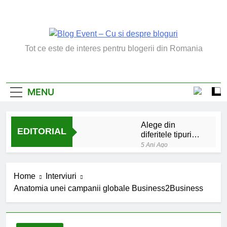
Skip
to
content
Blog Event – Cu Si
Tot ce este de interes pentru blogerii din Romania
Despre Bloguri
MENU
Alege din
EDITORIAL
diferitele tipuri
de bratara de
5 Ani Ago
argint
Chakrele: ce sunt si
la ce folosesc?
Home
Interviuri
5 Ani Ago
Anatomia unei campanii globale Business2Business
Lucruri esentiale
invatate de la copilul
meu
6 Ani Ago