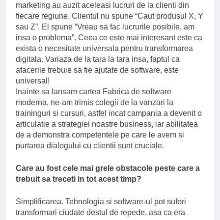
marketing au auzit aceleasi lucruri de la clienti din
fiecare regiune. Clientul nu spune “Caut produsul X, Y
sau Z”. El spune “Vreau sa fac lucrurile posibile, am
insa o problema”. Ceea ce este mai interesant este ca
exista o necesitate universala pentru transformarea
digitala. Variaza de la tara la tara insa, faptul ca
afacerile trebuie sa fie ajutate de software, este
universal!
Inainte sa lansam cartea Fabrica de software
moderna, ne-am trimis colegii de la vanzari la
traininguri si cursuri, astfel incat campania a devenit o
articulatie a strategiei noastre business, iar abilitatea
de a demonstra competentele pe care le avem si
purtarea dialogului cu clientii sunt cruciale.
Care au fost cele mai grele obstacole peste care a
trebuit sa treceti in tot acest timp?
Simplificarea. Tehnologia si software-ul pot suferi
transformari ciudate destul de repede, asa ca era