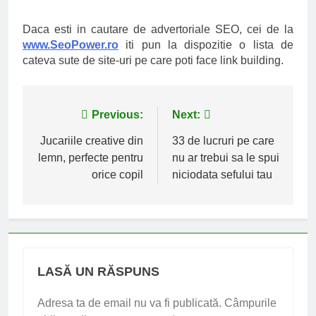
Daca esti in cautare de advertoriale SEO, cei de la
www.SeoPower.ro
iti pun la dispozitie o lista de
cateva sute de site-uri pe care poti face link building.
Navigare
Previous:
Next:
în
Jucariile creative din
33 de lucruri pe care
lemn, perfecte pentru
nu ar trebui sa le spui
articole
orice copil
niciodata sefului tau
LASĂ UN RĂSPUNS
Adresa ta de email nu va fi publicată.
Câmpurile