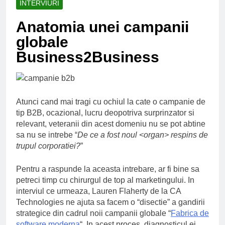
INTERVIURI
Ce spun mailurile de
campanie ale lui
Anatomia unei campanii
Donald Trump
6 Ani Ago
globale
Earthing sau
beneficiile contactului
Business2Business
cu Pamantul
6 Ani Ago
Este posibil sa ne
iertam?
6 Ani Ago
Atunci cand mai tragi cu ochiul la cate o campanie de
tip B2B, ocazional, lucru deopotriva surprinzator si
relevant, veteranii din acest domeniu nu se pot abtine
sa nu se intrebe “
De ce a fost noul <organ> respins de
trupul corporatiei?
”
Pentru a raspunde la aceasta intrebare, ar fi bine sa
petreci timp cu chirurgul de top al marketingului. In
interviul ce urmeaza, Lauren Flaherty de la CA
Technologies ne ajuta sa facem o “disectie” a gandirii
strategice din cadrul noii campanii globale “
Fabrica de
software moderna
“. In acest proces, diagnosticul ei