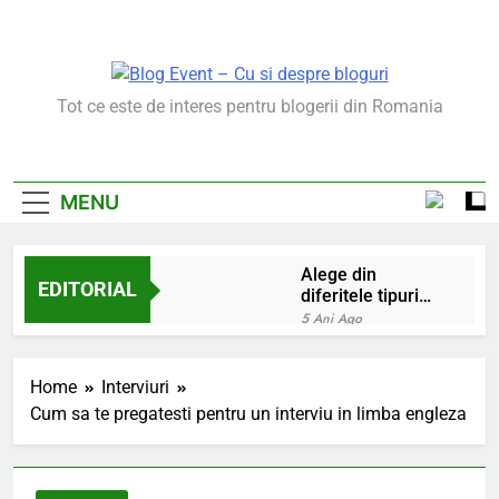
Skip
to
content
Blog Event – Cu Si
Tot ce este de interes pentru blogerii din Romania
Despre Bloguri
MENU
Alege din
EDITORIAL
diferitele tipuri
de bratara de
5 Ani Ago
argint
Chakrele: ce sunt si
la ce folosesc?
Home
Interviuri
5 Ani Ago
Cum sa te pregatesti pentru un interviu in limba engleza
Lucruri esentiale
invatate de la copilul
meu
6 Ani Ago