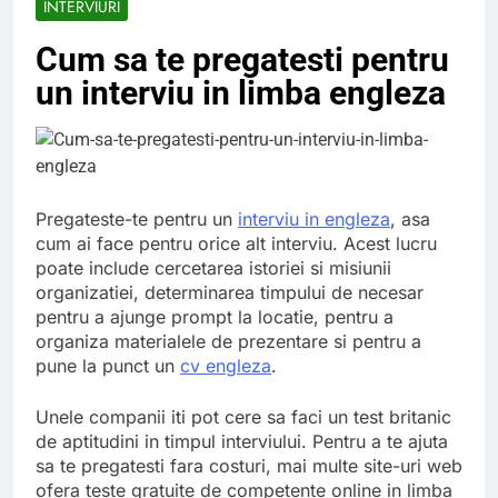
INTERVIURI
Ce spun mailurile de
campanie ale lui
Cum sa te pregatesti pentru
Donald Trump
6 Ani Ago
un interviu in limba engleza
Earthing sau
beneficiile contactului
cu Pamantul
6 Ani Ago
Este posibil sa ne
iertam?
6 Ani Ago
Pregateste-te pentru un
interviu in engleza
, asa
cum ai face pentru orice alt interviu. Acest lucru
poate include cercetarea istoriei si misiunii
organizatiei, determinarea timpului de necesar
pentru a ajunge prompt la locatie, pentru a
organiza materialele de prezentare si pentru a
pune la punct un
cv engleza
.
Unele companii iti pot cere sa faci un test britanic
de aptitudini in timpul interviului. Pentru a te ajuta
sa te pregatesti fara costuri, mai multe site-uri web
ofera teste gratuite de competente online in limba