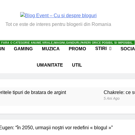
vent – Cu Si Despre Bl
Tot ce este de interes pentru blogerii din Romania
 FARA O CATEGORIE ANUME.VIRALE,IMAGINI,GANDURI,PARERI ORICE POSIBIL SI IMPOSIBIL.
STIRI
UN
GAMING
MUZICA
PROMO
SOCIA
UMANITATE
UTIL
ritele tipuri de bratara de argint
Chakrele: ce su
5 Ani Ago
iale invatate de la copilul meu
Ce spun mailuri
6 Ani Ago
beneficiile contactului cu Pamantul
Este posibi
Eugen: “în 2050, urmaşii noştri vor redefini « blogul »”
6 Ani Ago