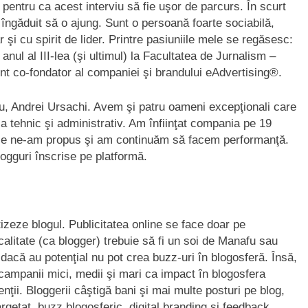
 pentru ca acest interviu să fie uşor de parcurs. În scurt
ngăduit să o ajung. Sunt o persoană foarte sociabilă,
şi cu spirit de lider. Printre pasiuniile mele se regăsesc:
n anul al III-lea (şi ultimul) la Facultatea de Jurnalism –
unt co-fondator al companiei şi brandului eAdvertising®.
, Andrei Ursachi. Avem şi patru oameni excepţionali care
la tehnic şi administrativ. Am înfiinţat compania pe 19
 ce ne-am propus şi am continuăm să facem performanţă.
logguri înscrise pe platformă.
izeze blogul. Publicitatea online se face doar pe
calitate (ca blogger) trebuie să fi un soi de Manafu sau
r dacă au potenţial nu pot crea buzz-uri în blogosferă. Însă,
campanii mici, medii şi mari ca impact în blogosfera
ţii. Bloggerii câştigă bani şi mai multe posturi pe blog,
targetat, buzz blogosferic, digital branding şi feedback.