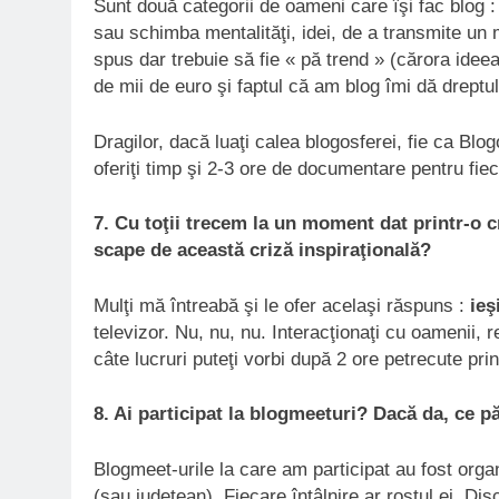
Sunt două categorii de oameni care îşi fac blog 
sau schimba mentalităţi, idei, de a transmite un 
spus dar trebuie să fie « pă trend » (cărora ide
de mii de euro şi faptul că am blog îmi dă dreptul
Dragilor, dacă luaţi calea blogosferei, fie ca Blog
oferiţi timp şi 2-3 ore de documentare pentru fiec
7. Cu toţii trecem la un moment dat printr-o cr
scape de această criză inspiraţională?
Mulţi mă întreabă şi le ofer acelaşi răspuns :
ieş
televizor. Nu, nu, nu. Interacţionaţi cu oamenii, r
câte lucruri puteţi vorbi după 2 ore petrecute prin
8. Ai participat la blogmeeturi? Dacă da, ce pă
Blogmeet-urile la care am participat au fost organ
(sau judeţean). Fiecare întâlnire ar rostul ei. 