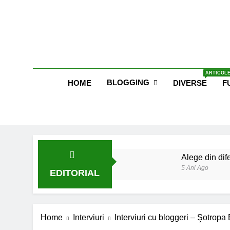
Skip
to
content
Blog E
ARTICOLE
BLOGGING
HOME
DIVERSE
F
Alege din dife
5 Ani Ago
EDITORIAL
Lucruri esent
6 Ani Ago
Earthing sau 
Home
Interviuri
Interviuri cu bloggeri – Şotropa 
6 Ani Ago