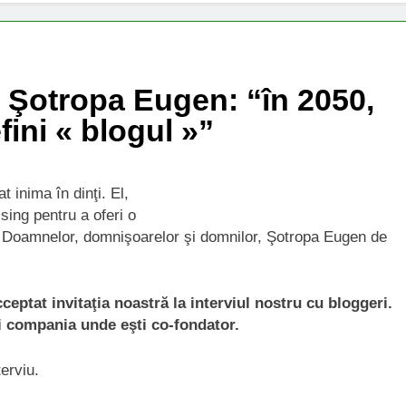
 – Şotropa Eugen: “în 2050,
fini « blogul »”
t inima în dinţi. El,
ising pentru a oferi o
. Doamnelor, domnişoarelor şi domnilor, Şotropa Eugen de
eptat invitaţia noastră la interviul nostru cu bloggeri.
şi compania unde eşti co-fondator.
erviu.