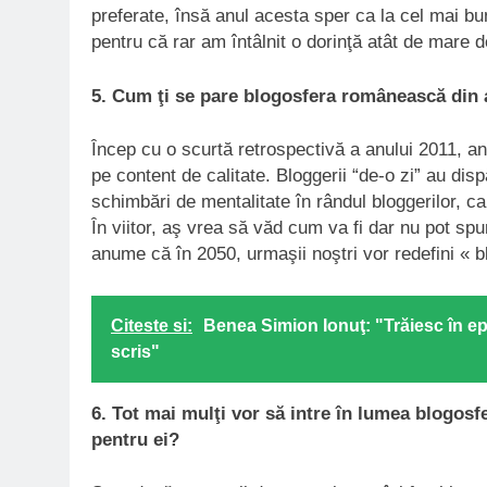
preferate, însă anul acesta sper ca la cel mai bu
pentru că rar am întâlnit o dorinţă atât de mare d
5. Cum ţi se pare blogosfera românească din 
Încep cu o scurtă retrospectivă a anului 2011, an
pe content de calitate. Bloggerii “de-o zi” au disp
schimbări de mentalitate în rândul bloggerilor, c
În viitor, aş vrea să văd cum va fi dar nu pot spu
anume că în 2050, urmaşii noştri vor redefini « b
Citeste si:
Benea Simion Ionuţ: "Trăiesc în ep
scris"
6. Tot mai mulţi vor să intre în lumea blogosf
pentru ei?