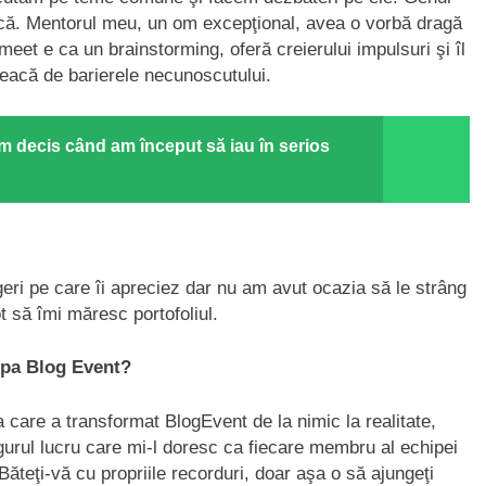
scă. Mentorul meu, un om excepţional, avea o vorbă dragă
meet e ca un brainstorming, oferă creierului impulsuri şi îl
reacă de barierele necunoscutului.
Am decis când am început să iau în serios
geri pe care îi apreciez dar nu am avut ocazia să le strâng
t să îmi măresc portofoliul.
hipa Blog Event?
a care a transformat BlogEvent de la nimic la realitate,
gurul lucru care mi-l doresc ca fiecare membru al echipei
 Băteţi-vă cu propriile recorduri, doar aşa o să ajungeţi