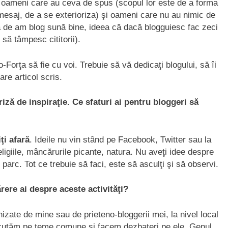
: oameni care au ceva de spus (scopul lor este de a forma
mesaj, de a se exterioriza) şi oameni care nu au nimic de
ea de am blog sună bine, ideea că dacă blogguiesc fac zeci
 să tâmpesc cititorii).
o-Forţa să fie cu voi. Trebuie să vă dedicaţi blogului, să îi
are articol scris.
iză de inspiraţie. Ce sfaturi ai pentru bloggeri să
iţi afară
. Ideile nu vin stând pe Facebook, Twitter sau la
eligiile, mâncărurile picante, natura. Nu aveţi idee despre
 parc. Tot ce trebuie să faci, este să asculţi şi să observi.
rere ai despre aceste activităţi?
izate de mine sau de prieteno-bloggerii mei, la nivel local
Discutăm pe teme comune şi facem dezbateri pe ele. Genul