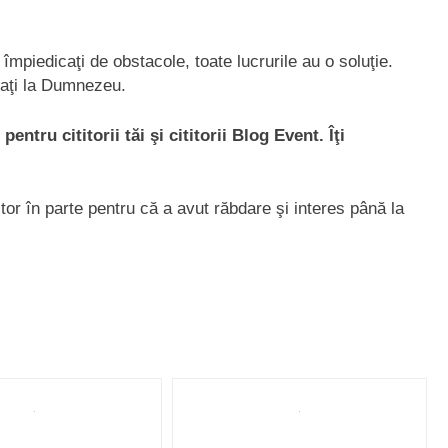
împiedicaţi de obstacole, toate lucrurile au o soluţie.
aţi la Dumnezeu.
entru cititorii tăi şi cititorii Blog Event. Îţi
or în parte pentru că a avut răbdare şi interes până la