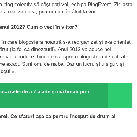
n blog colectiv să câştigaţi voi, echipa BlogEvent. Zic asta
e a realiza ceva, precum am întâlnit la voi.
anul 2012? Cum o vezi în viitor?
 în care blogosfera noastră s-a reorganizat şi s-a orientat
ărut (la fel ca dinozaurii). Anul 2012 va aduce noi
are vor conduce, binenţeles, spre o blogosferă de calitate.
ne exact. Sunt om, ce naiba. Dar un lucru ştiu sigur, şi
logul ».
oca celei de-a 7-a arte şi mă bucur prin
erei. Ce sfaturi aşa ca pentru început de drum ai