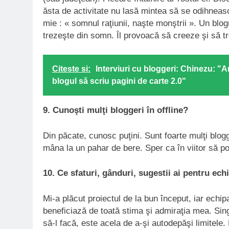
ăsta de activitate nu lasă mintea să se odihnea
mie : « somnul raţiunii, naşte monştrii ». Un blog
trezeşte din somn. Îl provoacă să creeze şi să t
Citeste si:
Interviuri cu bloggeri: Chinezu: "
blogul să scriu pagini de carte 2.0"
9. Cunoşti mulţi bloggeri în offline?
Din păcate, cunosc puţini. Sunt foarte mulţi blog
mâna la un pahar de bere. Sper ca în viitor să po
10. Ce sfaturi, gânduri, sugestii ai pentru ec
Mi-a plăcut proiectul de la bun început, iar echip
beneficiază de toată stima şi admiraţia mea. Sin
să-l facă, este acela de a-şi autodepăşi limitele.