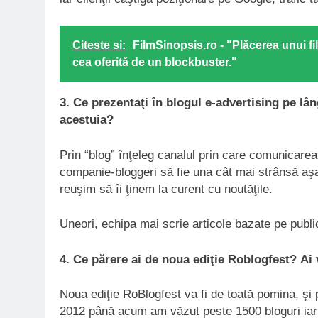
Citeste si:
FilmSinopsis.ro - "Plăcerea unui f
cea oferită de un blockbuster."
3. Ce prezentaţi în blogul e-advertising pe lâ
acestuia?
Prin “blog” înţeleg canalul prin care comunicarea 
companie-bloggeri să fie una cât mai strânsă aşa
reuşim să îi ţinem la curent cu noutăţile.
Uneori, echipa mai scrie articole bazate pe public
4. Ce părere ai de noua ediţie Roblogfest?
Ai 
Noua ediţie RoBlogfest va fi de toată pomina, şi 
2012 până acum am văzut peste 1500 bloguri iar