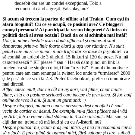
deosebit dar are un condei excepţional, Tolo a
recunoscut când a greşit. Fair-play, nu?
Şi acum să trecem la partea de offline a lui Traian. Cum eşti în
afara blogului? Cu ce se ocupă, ce pasiuni are? Ce bloggeri
cunoşti personal? Ai participat la vreun blogmeet? Ai intra în
politică dacă ai avea ocazia? Dacă da ce ai schimba mai întâi?
Uite, la mine chestiile astea două offline-ul şi online-ul sunt
demarcate printr-o linie foarte clară şi aşa vor rămâne. Nu sunt
genul care nu scrie nimic, n-are trafic dar se duce la pi
ş
cot
ă
reli ca
să comită un articol de 3 rânduri, 15 linkuri şi 120 de poze. Nu mă
caracterizează ” RT please ” sau ” Hai să dăm şi noi un link la
prieteni ca să ne simţim cu toţii bine în zelist”. E unul din motivele
pentru care am cam renunţat la twitter, loc unde te “urmăresc” 2000
şi le pasă de ce scrii la 2-3. Prefer facebook-ul, prefer o comunicare
mai directă.
Altfel, citesc mult, dar nu cât mi-aş dori, văd filme, chiar multe
filme, asta e o pasiune serioasă care începe de prin liceu. Şi joc golf
online de vreo 8 ani. Şi sunt un gurmand: -)
Despre bloggeri, nu prea cunosc personal deşi am aflat că sunt
vecin de cartier cu destui. De exemplu mi-a făcut plăcere să-l văd
pe Arhi, într-o vreme când stăteam la 3 scări distan
ţ
ă. Mai sunt şi
alţii dar na, trebuie să mă laud şi eu cu A-listerii, nu?
Despre politică: nu, acum n-aş mai intra. Şi nici nu recomand cuiva
să o facă. E prea plină de oameni mici, fără valoare şi care sufocă