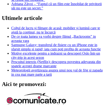
Adriana Zăvoi – “Faptul că un film este înnobilat de privitorii
săi nu este un secret.”
Ultimele articole
Colțul de lucru și filmare de acasă: mobilier și lumină care te
ajută la conținut, nu te încurcă
De ce toata lumea va vorbi despre filmul „Backrooms” in
aceasta vara
Samsung Galaxy: transferul de fisiere cu un iPhone este in
sfarsit simplu si rapid; iata cum poti profita de aceasta functie
Motive excelente pentru a indrazni sa descoperi Oslo într-un
city-trip in acest sezon
Pescuitul interzis (Netflix): descopera povestea adevarata din
spatele acestei drame marcante
Meteorologii avertizeaza asupra unui nou val de frig si zapada
in cea mai mare parte a tarii
Aici te promovezi: