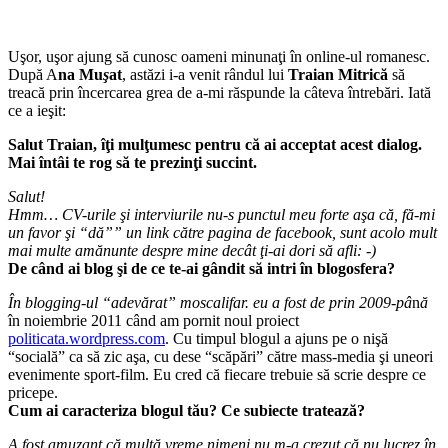
Uşor, uşor ajung să cunosc oameni minunaţi în online-ul romanesc.
După A
na Mu
ş
at
, astăzi i-a venit rândul lui
Traian Mitrică
să
treacă prin încercarea grea de a-mi răspunde la câteva întrebări. Iată
ce a ieşit:
Salut Traian, îţi mulţumesc pentru că ai acceptat acest dialog.
Mai întâi te rog să te prezinţi succint.
Salut!
Hmm… CV-urile şi interviurile nu-s punctul meu forte aşa că, fă-mi
un favor şi “dă”” un link către pagina de facebook, sunt acolo mult
mai multe amănunte despre mine decât ţi-ai dori să afli: -)
De când ai blog şi de ce te-ai gândit să intri în blogosfera?
În blogging-ul “adevărat” moscalifar. eu a fost de prin 2009-p
â
n
ă
în noiembrie 2011 când am pornit noul proiect
politicata.wordpress.com
. Cu timpul blogul a ajuns pe o nişă
“socială” ca să zic aşa, cu dese “scăpări” către mass-media şi uneori
evenimente sport-film. Eu cred că fiecare trebuie să scrie despre ce
pricepe.
Cum ai caracteriza blogul tău? Ce subiecte tratează?
A fost amuzant că multă vreme nimeni nu m-a crezut că nu lucrez în