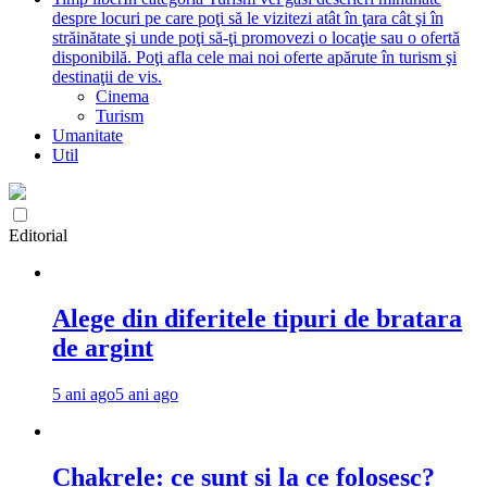
despre locuri pe care poţi să le vizitezi atât în ţara cât şi în
străinătate şi unde poţi să-ţi promovezi o locaţie sau o ofertă
disponibilă. Poţi afla cele mai noi oferte apărute în turism şi
destinaţii de vis.
Cinema
Turism
Umanitate
Util
Editorial
Alege din diferitele tipuri de bratara
de argint
5 ani ago
5 ani ago
Chakrele: ce sunt si la ce folosesc?