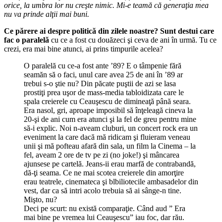
orice, la umbra lor nu creşte nimic. Mi-e teamă că generaţia mea
nu va prinde alţii mai buni.
Ce părere ai despre politică din zilele noastre? Sunt destui care
fac o paralel
ă
cu ce a fost cu douăzeci şi ceva de ani în urmă. Tu ce
crezi, era mai bine atunci, ai prins timpurile acelea?
O paralelă cu ce-a fost ante ’89? E o tâmpenie fără
seamăn să o faci, unul care avea 25 de ani în ’89 ar
trebui s-o ştie nu? Din păcate puştii de azi se lasa
prostiţi prea uşor de mass-media tabloidizata care le
spala creierele cu Ceauşescu de dimineaţă până seara.
Era nasol, gri, aproape imposibil să înţeleagă cineva la
20-şi de ani cum era atunci şi la fel de greu pentru mine
să-i explic. Noi n-aveam cluburi, un concert rock era un
eveniment la care dacă mă ridicam şi fluieram veneau
unii şi mă pofteau afară din sala, un film la Cinema – la
fel, aveam 2 ore de tv pe zi (no joke!) şi mâncarea
ajunsese pe cartelă. Jeans-ii erau marfă de contrabandă,
dă-ţi seama. Ce ne mai scotea creierele din amorţire
erau teatrele, cinemateca şi blbiliotecile ambasadelor din
vest, dar ca să intri acolo trebuia să ai sânge-n tine.
Mişto, nu?
Deci pe scurt: nu există comparaţie. Când aud ” Era
mai bine pe vremea lui Ceauşescu” iau foc, dar rău.