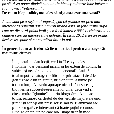
presă. Asta poate fiindcă sunt un tip bine-spre-foarte bine informat
şi am amici “interesanţi”.
De ce un blog politic, mai ales că nişa asta este una vastă?
Acum sunt pe o nişă mai îngustă, ştiu că politica nu prea mai
interesează oamenii dar nu aprob treaba asta. În fond trăim după
cum ne dictează politicienii şi cred că lumea e 99% dezinformata de
oameni care au interese bine definite. În plus, 2012 e un an politic
decisiv aş spune şi nu neapărat doar la noi.
În general cum ar trebui să fie un articol pentru a atrage cât
mai mulţi cititori?
În general nu dau lecţii, cred în “Le style c’est
l’homme” dar personal încerc să fiu extem de concis, la
subiect şi neapărat cu o opinie personală clară. Sunt
total împotriva atragerii cititorilor prin atacuri de 2 lei
gen ” zoso e un frustrat “, nu vor ajuta la nimic pe
termen lung. Nu scriu aproape niciodată despre alţi
bloggeri şi succesele/greşelile lor chiar dacă văd şi
citesc multe “glumiţe” de prin blogosfera. Am atacat
totuşi, recunosc că destul de des, erorile majore ale unor
jurnalişti serioşi din presă scrisă sau tv. E amuzant să-i
prinzi cu gafe, e interesant că foarte puţini recunosc.
Uite Tolontan, tip pe care nu-l simpatizez în mod