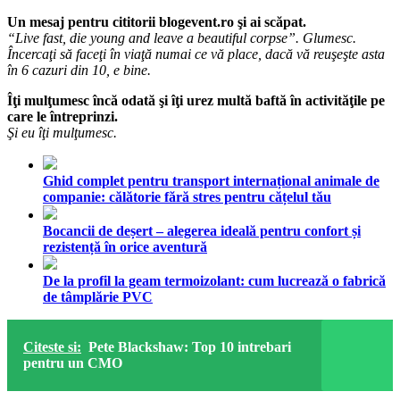
Un mesaj pentru cititorii blogevent.ro şi ai scăpat.
“Live fast, die young and leave a beautiful corpse”. Glumesc.
Încercaţi să faceţi în viaţă numai ce vă place, dacă vă reuşeşte asta
în 6 cazuri din 10, e bine.
Îţi mulţumesc încă odată şi îţi urez multă baftă în activităţile pe
care le întreprinzi.
Şi eu îţi mulţumesc.
Ghid complet pentru transport internațional animale de
companie: călătorie fără stres pentru cățelul tău
Bocancii de deșert – alegerea ideală pentru confort și
rezistență în orice aventură
De la profil la geam termoizolant: cum lucrează o fabrică
de tâmplărie PVC
Citeste si:
Pete Blackshaw: Top 10 intrebari
pentru un CMO