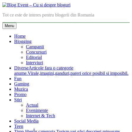
Skip
to
Blog Event – Cu si despre bloguri
Tot ce este de interes pentru blogerii din Romania
content
Menu
Home
Blogging
Campanii
Concursuri
Editorial
Interviuri
Diverse
Articole fara o categorie
anume.Virale,imagini,ganduri,pareri orice posibil si imposibil.
Fun
Gaming
Muzica
Promo
Stiri
Actual
Evenimente
Internet & Tech
Social Media
Teen
Timp liber
În categoria Turism vei găsi descrieri minunate