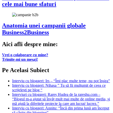
cele mai bune sfaturi
Anatomia unei campanii globale
Business2Business
Aici afli despre mine:
Vrei o colaborare cu mine?
Trimite-mi un mesaj!
Pe Acelasi Subiect
Interviu cu bloggeri: Irs – “Îmi plac multe teme, nu pot înşira”
Interviu cu bloggeri: Nihasa ” Tu să fii mulţumit de ceea ce
scrijeleşti pe blog “
Interviuri cu bloggeri: Rareș Hudea de la rareshu.com –
“Blogul m-a ajutat să învăț mult mai multe de online media, și
mă ajută la diferitele proiecte la care am lucrat/ lucrez.”
Interviu cu bloggeri: Annitu: “Încă din prima lună am început
să câştig din blogging”