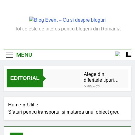
Skip
to
content
Blog Event – Cu Si
Tot ce este de interes pentru blogerii din Romania
Despre Bloguri
MENU
Alege din
EDITORIAL
diferitele tipuri
de bratara de
5 Ani Ago
argint
Chakrele: ce sunt si
la ce folosesc?
Home
Util
5 Ani Ago
Sfaturi pentru transportul si mutarea unui obiect greu
Lucruri esentiale
invatate de la copilul
meu
6 Ani Ago