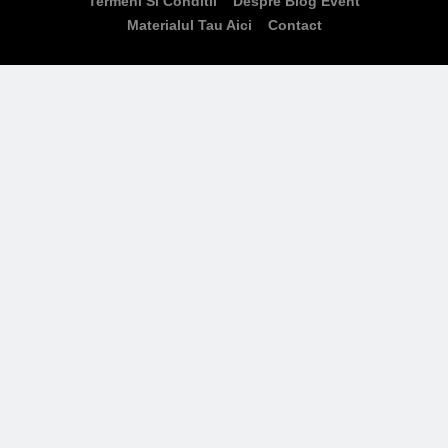
Termeni Si Conditii
Despre Blog Event
Materialul Tau Aici
Contact