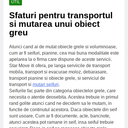
UTIL
Ce spun mailurile de
campanie ale lui
Sfaturi pentru transportul
Donald Trump
6 Ani Ago
si mutarea unui obiect
Earthing sau
beneficiile contactului
greu
cu Pamantul
6 Ani Ago
Este posibil sa ne
Atunci cand ai de mutat obiecte grele si voluminoase,
iertam?
cum ar fi seifuri, pianine, cea mai buna modalitate este
6 Ani Ago
apelarea la o firma care dispune de aceste servicii.
Star Move iti ofera, pe langa serviicile de transport
mobila, transport si evacurae moloz, debarasare,
transport pianine si obiecte grele, si serviciul de
transport si
mutari seifuri
.
Seifurile fac parte din categoria obiectelor grele, care
necesita o atentie deosebita. Acestea trebuie in primul
rand golite atunci cand ne decidem sa le mutam, in
functie de continutul acestora. Daca obiectele din seif
sunt usoare, Cum ar fi documente, acte, bancnote,
atunci acestea pot ramane in seif, insa seiful trebuie