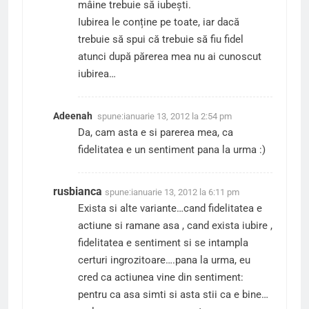
mâine trebuie să iubești.
Iubirea le conține pe toate, iar dacă
trebuie să spui că trebuie să fiu fidel
atunci după părerea mea nu ai cunoscut
iubirea…
Adeenah
spune:
ianuarie 13, 2012 la 2:54 pm
Da, cam asta e si parerea mea, ca
fidelitatea e un sentiment pana la urma :)
rusbianca
spune:
ianuarie 13, 2012 la 6:11 pm
Exista si alte variante…cand fidelitatea e
actiune si ramane asa , cand exista iubire ,
fidelitatea e sentiment si se intampla
certuri ingrozitoare….pana la urma, eu
cred ca actiunea vine din sentiment:
pentru ca asa simti si asta stii ca e bine…