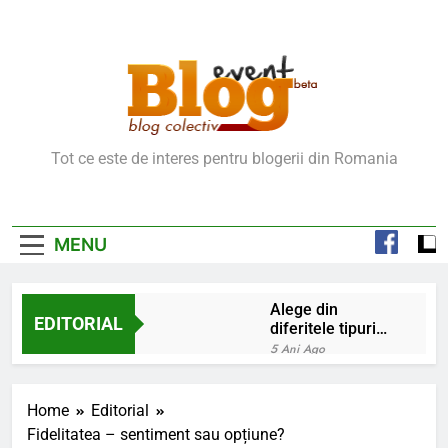
Skip
to
content
Blog Event – Cu Si
Tot ce este de interes pentru blogerii din Romania
Despre Bloguri
MENU
Alege din
EDITORIAL
diferitele tipuri
de bratara de
5 Ani Ago
argint
Chakrele: ce sunt si
la ce folosesc?
Home
Editorial
5 Ani Ago
Fidelitatea – sentiment sau opțiune?