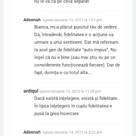
nu le va ca pe ceva separat.
Adeenah
spune:
ianuarie 13, 2012 la 7:01 pm
Bianca, mi-a plăcut punctul tău de vedere.
Da, întradevăr, fidelitatea e o acțiune ca
urmare a unui sentinent. Dar mă refeream
la acel gen de fidelitate ”auto-impus”. Nu
înșel că nu e bine (sau mai știu eu pe ce
considerente funcționează fiecare). Dar de
fapt, dorința e cu totul alta….
antiqul
spune:
ianuarie 13, 2012 la 11:29 pm
Dacă există înţelegere, există şi fidelitate.
În lipsa înţelegerii în cuplu fidelitatea e
pusă la grea încercare
Adeenah
spune:
ianuarie 14, 2012 la 3:22 am