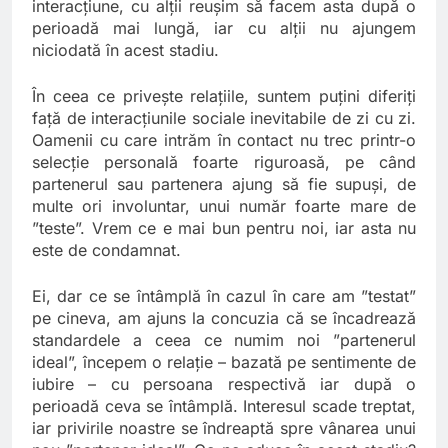
interacțiune, cu alții reușim să facem asta după o
perioadă mai lungă, iar cu alții nu ajungem
niciodată în acest stadiu.
În ceea ce privește relațiile, suntem puțini diferiți
față de interacțiunile sociale inevitabile de zi cu zi.
Oamenii cu care intrăm în contact nu trec printr-o
selecție personală foarte riguroasă, pe când
partenerul sau partenera ajung să fie supuși, de
multe ori involuntar, unui număr foarte mare de
”teste”. Vrem ce e mai bun pentru noi, iar asta nu
este de condamnat.
Ei, dar ce se întâmplă în cazul în care am ”testat”
pe cineva, am ajuns la concuzia că se încadrează
standardele a ceea ce numim noi ”partenerul
ideal”, începem o relație – bazată pe sentimente de
iubire – cu persoana respectivă iar după o
perioadă ceva se întâmplă. Interesul scade treptat,
iar privirile noastre se îndreaptă spre vânarea unui