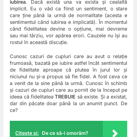
iubirea
. Dacă există una va exista și cealaltă
implicit. Eu o văd ca fiind un sentiment, o stare
care ține până la urmă de normalitate (acesta e
sentimentul când iubirea e implicată). În momentul
când fidelitatea devine o opțiune, mai devreme
sau mai târziu, vor apărea erori. Cauzele nu își au
rostul în această discuție.
Cunosc cazuri de cupluri care au avut o relație
frumoasă, bazată pe iubire astfel încât sentimentul
de fidelitate aproape că plutea în jurul lor și
niciunul nu și-a propus să fie fidel. A fost ceva ce
a venit de la sine până la urmă. Cunosc în schimb
și cazuri de cupluri care au pornit de la început pe
ideea că fidelitatea
TREBUIE
să existe. Și a existat,
dar din păcate doar până la un anumit punct. De
ce?
Citeste si:
De ce să-i omorâm?