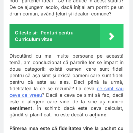
nou ”partener ideal”. Ce ne aduce în acest stadiu?
De ce ajungem acolo, dacă inițial am pornit pe un
drum comun, având țeluri și idealuri comune?
Citeste si:
Ponturi pentru
Curriculum vitae
Discutând cu mai multe persoane pe această
temă, am concluzionat că părerile lor se împart în
doua categorii: există oameni care sunt fideli
pentru că așa simt și există oameni care sunt fideli
pentru că asta au ales. Deci până la urmă,
fidelitatea la ce se rezumă? La ceva
ce simt sau
ceva ce vreau
? Dacă e ceva ce simt să fac, dacă
este o alegere care vine de la sine aș numi-o
sentiment
. În schimb dacă este ceva calculat,
gândit şi planificat, nu este decât o
acțiune
.
Părerea mea este că fidelitatea vine la pachet cu