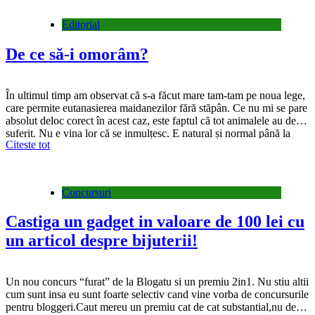
Editorial
De ce să-i omorâm?
În ultimul timp am observat că s-a făcut mare tam-tam pe noua lege,
care permite eutanasierea maidanezilor fără stăpân. Ce nu mi se pare
absolut deloc corect în acest caz, este faptul că tot animalele au de
suferit. Nu e vina lor că se inmulțesc. E natural și normal până la
Citeste tot
urmă. Oamenii, în schimb…
Concursuri
Castiga un gadget in valoare de 100 lei cu
un articol despre bijuterii!
Un nou concurs “furat” de la Blogatu si un premiu 2in1. Nu stiu altii
cum sunt insa eu sunt foarte selectiv cand vine vorba de concursurile
pentru bloggeri.Caut mereu un premiu cat de cat substantial,nu de