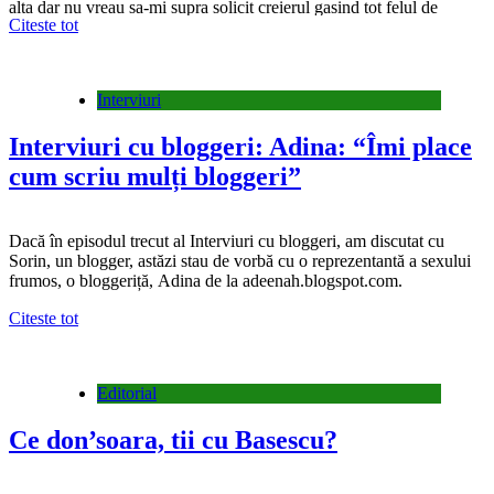
alta dar nu vreau sa-mi supra solicit creierul gasind tot felul de
Citeste tot
cuvinte care sa ridice in slavi organizatorul…
Interviuri
Interviuri cu bloggeri: Adina: “Îmi place
cum scriu mulți bloggeri”
Dacă în episodul trecut al Interviuri cu bloggeri, am discutat cu
Sorin, un blogger, astăzi stau de vorbă cu o reprezentantă a sexului
frumos, o bloggeriță, Adina de la adeenah.blogspot.com.
Citeste tot
Editorial
Ce don’soara, tii cu Basescu?