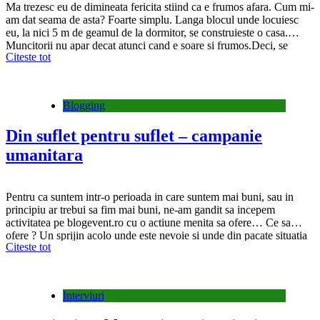
Ma trezesc eu de dimineata fericita stiind ca e frumos afara. Cum mi-
am dat seama de asta? Foarte simplu. Langa blocul unde locuiesc
eu, la nici 5 m de geamul de la dormitor, se construieste o casa.
Muncitorii nu apar decat atunci cand e soare si frumos.Deci, se
Citeste tot
anunta o zi senina. Lenevind eu de…
Blogging
Din suflet pentru suflet – campanie
umanitara
Pentru ca suntem intr-o perioada in care suntem mai buni, sau in
principiu ar trebui sa fim mai buni, ne-am gandit sa incepem
activitatea pe blogevent.ro cu o actiune menita sa ofere… Ce sa
ofere ? Un sprijin acolo unde este nevoie si unde din pacate situatia
Citeste tot
nu o permite. Nu mai lungesc povestea pentru…
Interviuri