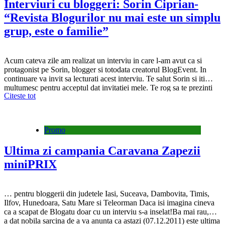
Interviuri cu bloggeri: Sorin Ciprian-
“Revista Blogurilor nu mai este un simplu
grup, este o familie”
Acum cateva zile am realizat un interviu in care l-am avut ca si
protagonist pe Sorin, blogger si totodata creatorul BlogEvent. In
continuare va invit sa lecturati acest interviu. Te salut Sorin si iti
multumesc pentru acceptul dat invitatiei mele. Te rog sa te prezinti
Citeste tot
succinct, sa ne spui si noua cu ce te ocupi….
Promo
Ultima zi campania Caravana Zapezii
miniPRIX
… pentru bloggerii din judetele Iasi, Suceava, Dambovita, Timis,
Ilfov, Hunedoara, Satu Mare si Teleorman Daca isi imagina cineva
ca a scapat de Blogatu doar cu un interviu s-a inselat!Ba mai rau,mi-
a dat nobila sarcina de a va anunta ca astazi (07.12.2011) este ultima