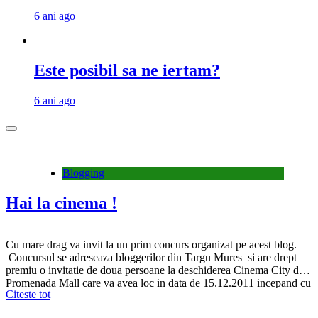
6 ani ago
Este posibil sa ne iertam?
6 ani ago
Blogging
Hai la cinema !
Cu mare drag va invit la un prim concurs organizat pe acest blog.
Concursul se adreseaza bloggerilor din Targu Mures si are drept
premiu o invitatie de doua persoane la deschiderea Cinema City din
Promenada Mall care va avea loc in data de 15.12.2011 incepand cu
Citeste tot
orele 19.00 . Din proprie experienta va spun ca…