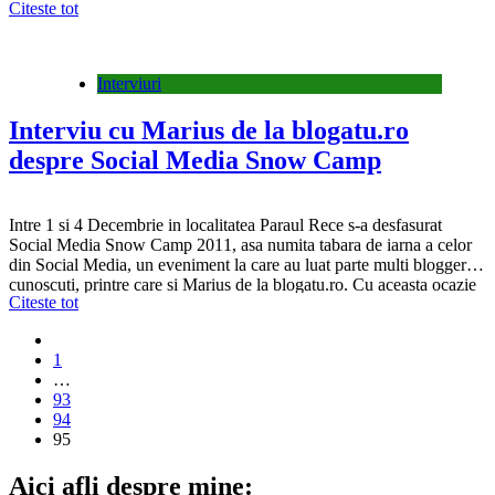
Citeste tot
zi in care va mai puteti inscrie in campania Caravana Zapezii…
Interviuri
Interviu cu Marius de la blogatu.ro
despre Social Media Snow Camp
Intre 1 si 4 Decembrie in localitatea Paraul Rece s-a desfasurat
Social Media Snow Camp 2011, asa numita tabara de iarna a celor
din Social Media, un eveniment la care au luat parte multi bloggeri
cunoscuti, printre care si Marius de la blogatu.ro. Cu aceasta ocazie
Citeste tot
ne-a acordat un interviu despre acest eveniment, interviu ce…
1
…
93
94
95
Aici afli despre mine: