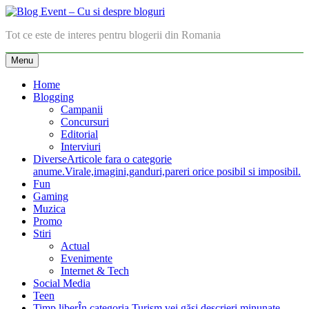
Skip
to
Tot ce este de interes pentru blogerii din Romania
content
Blog Event – Cu si despre
Menu
bloguri
Home
Blogging
Campanii
Concursuri
Editorial
Interviuri
Diverse
Articole fara o categorie
anume.Virale,imagini,ganduri,pareri orice posibil si imposibil.
Fun
Gaming
Muzica
Promo
Stiri
Actual
Evenimente
Internet & Tech
Social Media
Teen
Timp liber
În categoria Turism vei găsi descrieri minunate