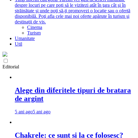
despre locuri pe care poţi să le vizitezi atât în ţara cât şi în
străinătate şi unde poţi să-ţi promovezi o locaţie sau o ofertă
disponibilă. Poţi afla cele mai noi oferte apărute în turism şi
destinaţii de vis.
Cinema
Turism
Umanitate
Util
Editorial
Alege din diferitele tipuri de bratara
de argint
5 ani ago
5 ani ago
Chakrele: ce sunt si la ce folosesc?