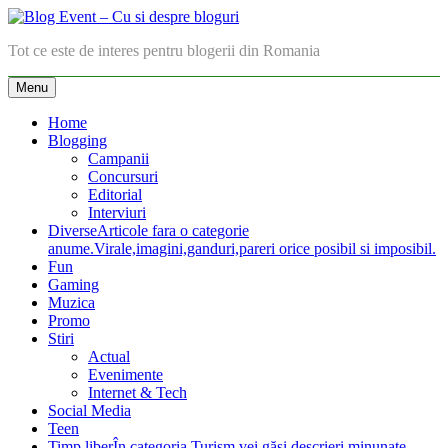
Skip
to
Blog Event – Cu si despre bloguri
Tot ce este de interes pentru blogerii din Romania
content
Menu
Home
Blogging
Campanii
Concursuri
Editorial
Interviuri
Diverse
Articole fara o categorie
anume.Virale,imagini,ganduri,pareri orice posibil si imposibil.
Fun
Gaming
Muzica
Promo
Stiri
Actual
Evenimente
Internet & Tech
Social Media
Teen
Timp liber
În categoria Turism vei găsi descrieri minunate