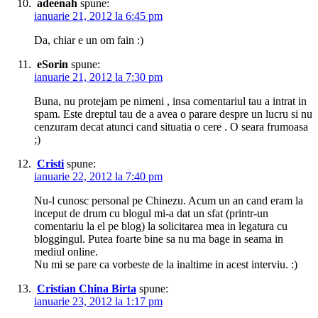
adeenah
spune:
ianuarie 21, 2012 la 6:45 pm
Da, chiar e un om fain :)
eSorin
spune:
ianuarie 21, 2012 la 7:30 pm
Buna, nu protejam pe nimeni , insa comentariul tau a intrat in
spam. Este dreptul tau de a avea o parare despre un lucru si nu
cenzuram decat atunci cand situatia o cere . O seara frumoasa
;)
Cristi
spune:
ianuarie 22, 2012 la 7:40 pm
Nu-l cunosc personal pe Chinezu. Acum un an cand eram la
inceput de drum cu blogul mi-a dat un sfat (printr-un
comentariu la el pe blog) la solicitarea mea in legatura cu
bloggingul. Putea foarte bine sa nu ma bage in seama in
mediul online.
Nu mi se pare ca vorbeste de la inaltime in acest interviu. :)
Cristian China Birta
spune:
ianuarie 23, 2012 la 1:17 pm