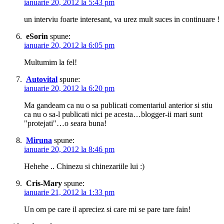
ianuarie 20, 2012 la 5:43 pm
un interviu foarte interesant, va urez mult suces in continuare !
eSorin
spune:
ianuarie 20, 2012 la 6:05 pm
Multumim la fel!
Autovital
spune:
ianuarie 20, 2012 la 6:20 pm
Ma gandeam ca nu o sa publicati comentariul anterior si stiu
ca nu o sa-l publicati nici pe acesta…blogger-ii mari sunt
"protejati"…o seara buna!
Miruna
spune:
ianuarie 20, 2012 la 8:46 pm
Hehehe .. Chinezu si chinezariile lui :)
Cris-Mary
spune:
ianuarie 21, 2012 la 1:33 pm
Un om pe care il apreciez si care mi se pare tare fain!