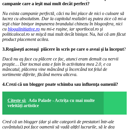
campanie care a ieşit mai mult decât perfect?
Nu exista campanie perfectă, căci nu îmi place de nici o culoare să
lucrez cu absolutism. Dar la capitolul
realizări aş putea zice că mi-a
ieşit chiar binişor impunerea brandului chinezu în blogosfera, nici
cu
blogalinitiative.ro
nu mi-e ruşine, iar sportlocal.ro şi
politicalocal.ro
se mişc
ă
mai mult decât binişor. Na,
hai că am făcut
product placement acilea.
3.Regăseşti aceea
şi
plăcere în scris pe care o aveai şi la început
?
Dacă nu aş face cu plăcere ce fac, atunci eram demult cu nervii
praştie… Dar tocmai asta e fain în
activitatea mea 2.0, e ca
mâncatul, plăcerea vine mâncând şi încercând tot felul de
sortimente diferite,
făcând mereu altceva.
4.Crezi că un blogger poate schimba sau influenţa oamenii?
Citeste si:
Ada Palade - Actrița cu mai multe
veleități artistice
Cred că un blogger (dar şi alte categorii de prestatori într-ale
cuvântului) pot face oamenii să vadă altfel
lucrurile, să le dea