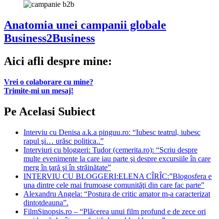
Anatomia unei campanii globale
Business2Business
Aici afli despre mine:
Vrei o colaborare cu mine?
Trimite-mi un mesaj!
Pe Acelasi Subiect
Interviu cu Denisa a.k.a pinguu.ro: “Iubesc teatrul, iubesc
rapul şi… urăsc politica..”
Interviuri cu bloggeri: Tudor (cemerita.ro): “Scriu despre
multe evenimente la care iau parte şi despre excursiile în care
merg în ţară şi în străinătate”
INTERVIU CU BLOGGERI:ELENA CÎRÎC:”Blogosfera e
una dintre cele mai frumoase comunităţi din care fac parte”
Alexandru Angela: “Postura de critic amator m-a caracterizat
dintotdeauna”.
FilmSinopsis.ro – “Plăcerea unui film profund e de zece ori