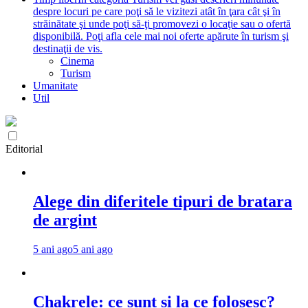
despre locuri pe care poţi să le vizitezi atât în ţara cât şi în
străinătate şi unde poţi să-ţi promovezi o locaţie sau o ofertă
disponibilă. Poţi afla cele mai noi oferte apărute în turism şi
destinaţii de vis.
Cinema
Turism
Umanitate
Util
Editorial
Alege din diferitele tipuri de bratara
de argint
5 ani ago
5 ani ago
Chakrele: ce sunt si la ce folosesc?