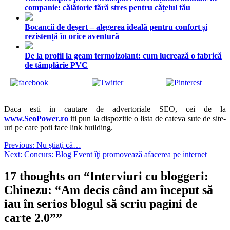
companie: călătorie fără stres pentru cățelul tău
Bocancii de deșert – alegerea ideală pentru confort și
rezistență în orice aventură
De la profil la geam termoizolant: cum lucrează o fabrică
de tâmplărie PVC
Share on
Tweet
Save
Facebook
Daca esti in cautare de advertoriale SEO, cei de la
www.SeoPower.ro
iti pun la dispozitie o lista de cateva sute de site-
uri pe care poti face link building.
Navigare
Previous:
Nu ştiaţi că…
Next:
Concurs: Blog Event îţi promovează afacerea pe internet
în
articole
17 thoughts on “
Interviuri cu bloggeri:
Chinezu: “Am decis când am început să
iau în serios blogul să scriu pagini de
carte 2.0”
”