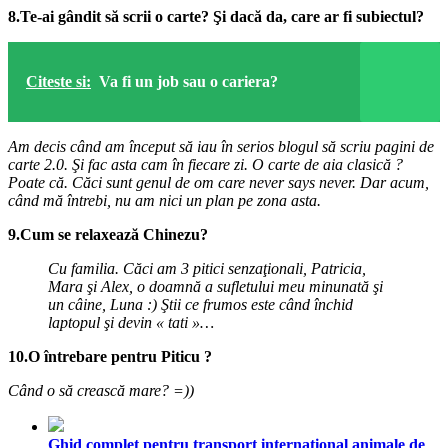
8.Te-ai gândit să scrii o carte? Şi dacă da, care ar fi subiectul?
Citeste si:
Va fi un job sau o cariera?
Am decis când am început să iau în serios blogul să scriu pagini de
carte 2.0. Şi fac asta cam în fiecare
zi. O carte de aia clasică ?
Poate că. Căci sunt genul de om care never says never. Dar acum,
când mă
întrebi, nu am nici un plan pe zona asta.
9.Cum se relaxează Chinezu?
Cu familia. Căci am 3 pitici senzaţionali, Patricia,
Mara şi Alex, o doamnă a sufletului meu minunată şi
un
câine, Luna :) Ştii ce frumos este când închid
laptopul şi devin « tati »…
10.O întrebare pentru Piticu ?
Când o să crească mare? =))
Ghid complet pentru transport internațional animale de