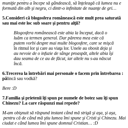
muniţie pentru a începe să gândească, să înţeleagă că lumea nu e
formată din alb şi
negru, ci dintr-o infinitate de nuanţe de gri…
5.Consideri că blogosfera românească este mult prea saturată
sau mai este loc sub soare şi pentru alţii?
Blogosfera românească este abia la început, dacă o
luăm ca termen general. Dar părerea mea este că
putem vorbi despre mai multe blogosfere, care se mişc
ă
în ritmul lor şi care au viaţa lor. Unele au obosit
deja şi
au nevoie de o infuzie de sânge proaspăt, altele abia îşi
dau seama de ce au de făcut, iar altele nu
s-au născut
încă.
6.Trecerea la întrebări mai personale o facem prin întrebarea :
p
ă
lincă sau vodkă?
Bere :D
7.Familia şi prietenii îţi spun pe numele de botez sau îţi spun
Chinezu? La care răspunzi mai repede?
M-am obişnuit să răspund instant când mă strigă şi aşa, şi aşa,
pentru că de când mă ştiu lumea îmi
spune şi Cristi şi Chinezu. Mai
ciudat e când lumea îmi spune domnul Cristian… :D