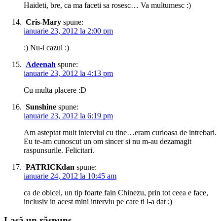
Haideti, bre, ca ma faceti sa rosesc… Va multumesc :)
Cris-Mary
spune:
ianuarie 23, 2012 la 2:00 pm
:) Nu-i cazul :)
Adeenah
spune:
ianuarie 23, 2012 la 4:13 pm
Cu multa placere :D
Sunshine
spune:
ianuarie 23, 2012 la 6:19 pm
Am asteptat mult interviul cu tine…eram curioasa de intrebari.
Eu te-am cunoscut un om sincer si nu m-au dezamagit
raspunsurile. Felicitari.
PATRICKdan
spune:
ianuarie 24, 2012 la 10:45 am
ca de obicei, un tip foarte fain Chinezu, prin tot ceea e face,
inclusiv in acest mini interviu pe care ti l-a dat ;)
Lasă un răspuns