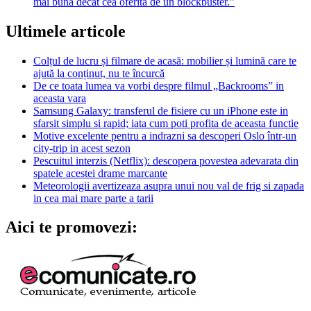
mai bună decât cea oferită de un blockbuster.”
Ultimele articole
Colțul de lucru și filmare de acasă: mobilier și lumină care te
ajută la conținut, nu te încurcă
De ce toata lumea va vorbi despre filmul „Backrooms” in
aceasta vara
Samsung Galaxy: transferul de fisiere cu un iPhone este in
sfarsit simplu si rapid; iata cum poti profita de aceasta functie
Motive excelente pentru a indrazni sa descoperi Oslo într-un
city-trip in acest sezon
Pescuitul interzis (Netflix): descopera povestea adevarata din
spatele acestei drame marcante
Meteorologii avertizeaza asupra unui nou val de frig si zapada
in cea mai mare parte a tarii
Aici te promovezi: