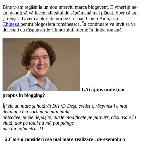
Bine v-am regăsit la un nou interviu marca blogevent. E vineri şi ne-
am gândit să vă facem sfârşitul de săptămână mai plăcut. Sper că am
şi reuşit. Îl avem alături de noi pe Cristian China Birta, sau
Chinezu
pentru blogosfera românească. În continuare va invit sa va
delectati cu răspunsurile Chinezului, oferite în limba romană.
1.Ai ajuns unde ţi-ai
propus în blogging?
Îţi zic un mare şi hotărât DA :D Deşi, evident, răspunsul e mai
detaliat, căci vorbim de mai multe
obiective, unele depăşite, altele modificate pe parcurs, căci aşa e în
viaţă, dar pe total nu mă pot plânge
nici un milimetru :D
2.Care o consideri cea mai mare realizare , de exemplu o