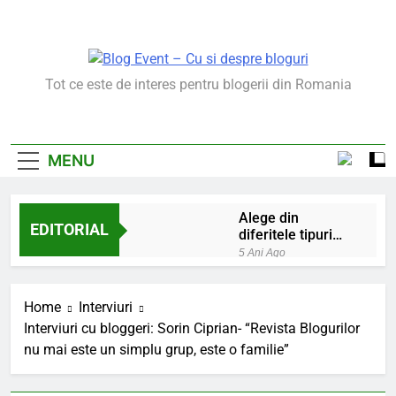
Skip
to
content
Blog Event – Cu Si
Tot ce este de interes pentru blogerii din Romania
Despre Bloguri
MENU
Alege din
EDITORIAL
diferitele tipuri
de bratara de
5 Ani Ago
argint
Chakrele: ce sunt si
la ce folosesc?
Home
Interviuri
5 Ani Ago
Interviuri cu bloggeri: Sorin Ciprian- “Revista Blogurilor
Lucruri esentiale
nu mai este un simplu grup, este o familie”
invatate de la copilul
meu
6 Ani Ago