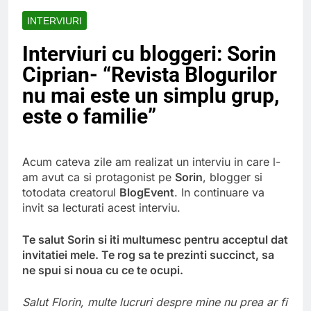
Ce spun mailurile de
campanie ale lui
INTERVIURI
Donald Trump
6 Ani Ago
Interviuri cu bloggeri: Sorin
Earthing sau
beneficiile contactului
Ciprian- “Revista Blogurilor
cu Pamantul
6 Ani Ago
nu mai este un simplu grup,
Este posibil sa ne
este o familie”
iertam?
6 Ani Ago
Acum cateva zile am realizat un interviu in care l-
am avut ca si protagonist pe
Sorin
, blogger si
totodata creatorul
BlogEvent
. In continuare va
invit sa lecturati acest interviu.
Te salut Sorin si iti multumesc pentru acceptul dat
invitatiei mele. Te rog sa te prezinti succinct, sa
ne spui si noua cu ce te ocupi.
Salut Florin, multe lucruri despre mine nu prea ar fi