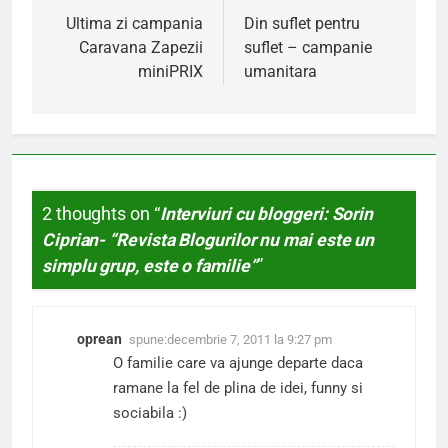
în
Ultima zi campania
Din suflet pentru
Caravana Zapezii
suflet – campanie
articole
miniPRIX
umanitara
2 thoughts on “
Interviuri cu bloggeri: Sorin
Ciprian- “Revista Blogurilor nu mai este un
simplu grup, este o familie”
”
oprean
spune:
decembrie 7, 2011 la 9:27 pm
O familie care va ajunge departe daca
ramane la fel de plina de idei, funny si
sociabila :)