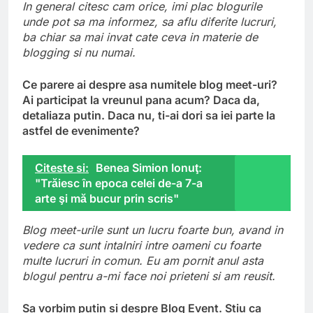
In general citesc cam orice, imi plac blogurile
unde pot sa ma informez, sa aflu diferite lucruri,
ba chiar sa mai invat cate ceva in materie de
blogging si nu numai.
Ce parere ai despre asa numitele blog meet-uri?
Ai participat la vreunul pana acum? Daca da,
detaliaza putin. Daca nu, ti-ai dori sa iei parte la
astfel de evenimente?
Citeste si:
Benea Simion Ionuţ:
"Trăiesc în epoca celei de-a 7-a
arte şi mă bucur prin scris"
Blog meet-urile sunt un lucru foarte bun, avand in
vedere ca sunt intalniri intre oameni cu foarte
multe lucruri in comun. Eu am pornit anul asta
blogul pentru a-mi face noi prieteni si am reusit.
Sa vorbim putin si despre Blog Event. Stiu ca