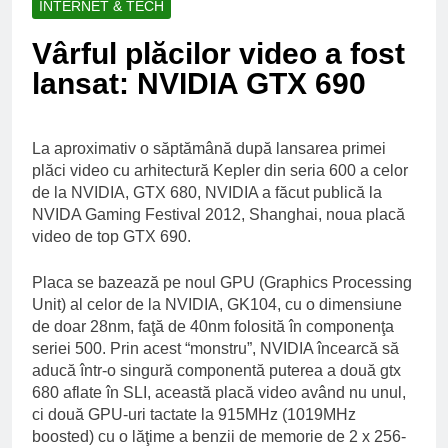
INTERNET & TECH
Ce spun mailurile de
campanie ale lui
Vârful plăcilor video a fost
Donald Trump
6 Ani Ago
lansat: NVIDIA GTX 690
Earthing sau
beneficiile contactului
cu Pamantul
6 Ani Ago
Este posibil sa ne
La aproximativ o săptămână după lansarea primei
iertam?
plăci video cu arhitectură Kepler din seria 600 a celor
6 Ani Ago
de la NVIDIA,
GTX 680
, NVIDIA a făcut publică la
NVIDA Gaming Festival 2012, Shanghai, noua placă
video de top GTX 690.
Placa se bazează pe noul GPU (Graphics Processing
Unit) al celor de la NVIDIA, GK104, cu o dimensiune
de doar 28nm, faţă de 40nm folosită în componenţa
seriei 500. Prin acest “monstru”, NVIDIA încearcă să
aducă într-o singură componentă puterea a două gtx
680 aflate în SLI, această placă video având nu unul,
ci două GPU-uri tactate la 915MHz (1019MHz
boosted) cu o lăţime a benzii de memorie de 2 x 256-