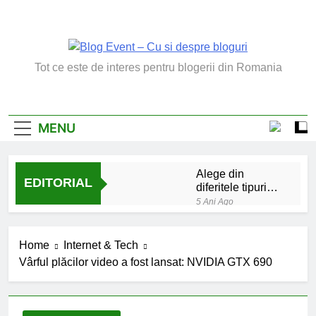
Skip
to
content
Blog Event – Cu Si
Tot ce este de interes pentru blogerii din Romania
Despre Bloguri
MENU
Alege din
EDITORIAL
diferitele tipuri
de bratara de
5 Ani Ago
argint
Chakrele: ce sunt si
la ce folosesc?
Home
Internet & Tech
5 Ani Ago
Vârful plăcilor video a fost lansat: NVIDIA GTX 690
Lucruri esentiale
invatate de la copilul
meu
6 Ani Ago