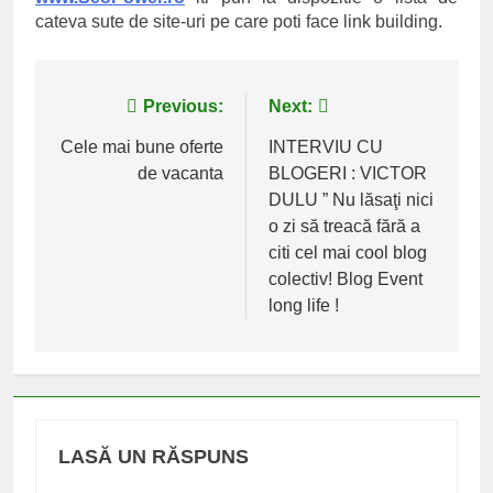
cateva sute de site-uri pe care poti face link building.
Navigare
Previous:
Next:
în
Cele mai bune oferte
INTERVIU CU
de vacanta
BLOGERI : VICTOR
articole
DULU ” Nu lăsaţi nici
o zi să treacă fără a
citi cel mai cool blog
colectiv! Blog Event
long life !
LASĂ UN RĂSPUNS