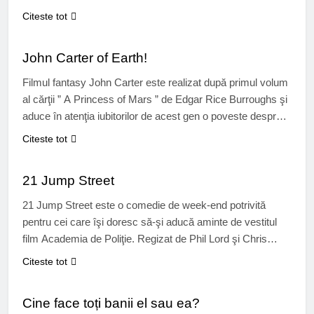
cunoscut mai mult pentru filmele în care joaca, ne aduce
Citeste tot
cu Thor o producție bine punctată care îmbină frumos
CINEMA
legenda cu realitatea și tehnologia prezentului. Fiul lui Odin(
John Carter of Earth!
Anthony Hopkins), Thor (Chris Hemsworth) este alungat
din tărâmul Asgard (a se vedea și Stargate), pe
Filmul fantasy John Carter este realizat după primul volum
meleagurile noastre, după o bătălie cu…
al cărţii ” A Princess of Mars ” de Edgar Rice Burroughs şi
aduce în atenţia iubitorilor de acest gen o poveste despre
un veteran al Războiului Civil, din Virginia. Naraţiunea
Citeste tot
filmică, extrem de simplă, aduce aminte de multe alte filme
CINEMA
americane din aceeaşi categorie. Nu…
21 Jump Street
21 Jump Street este o comedie de week-end potrivită
pentru cei care îşi doresc să-şi aducă aminte de vestitul
film Academia de Poliţie. Regizat de Phil Lord şi Chris
Miller, co-executive producers la renumitul serial american
Citeste tot
de comedie, How I met your mother, acum îşi încearcă
CINEMA
talentul într-o aventură hilară cu poliţişti, adolescenţi liceeni
Cine face toți banii el sau ea?
şi…