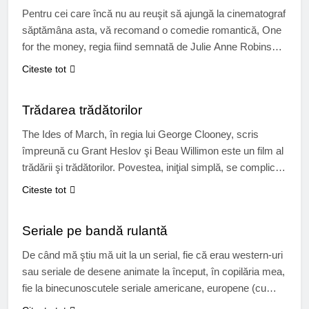
Pentru cei care încă nu au reuşit să ajungă la cinematograf
săptămâna asta, vă recomand o comedie romantică, One
for the money, regia fiind semnată de Julie Anne Robinson,
care s-a ocupat şi de serialul Grey’s Anatomy. Filmul ne
Citeste tot
aduce pe ecrane povestea unei tinere proaspăt divorţată,
CINEMA
care îşi caută de muncă la firma vărului…
Trădarea trădătorilor
The Ides of March, în regia lui George Clooney, scris
împreună cu Grant Heslov şi Beau Willimon este un film al
trădării şi trădătorilor. Povestea, iniţial simplă, se complică
pe parcurs. Pe timpul unei campanii electorale de alegere a
Citeste tot
candidatului la preşedenţia SUA, au loc diverse răsturnări
CINEMA
de putere în funcţie de scurgerea de informaţii….
Seriale pe bandă rulantă
De când mă ştiu mă uit la un serial, fie că erau western-uri
sau seriale de desene animate la început, în copilăria mea,
fie la binecunoscutele seriale americane, europene (cu
precădere britanice), asiatice. O categorie aparte sunt