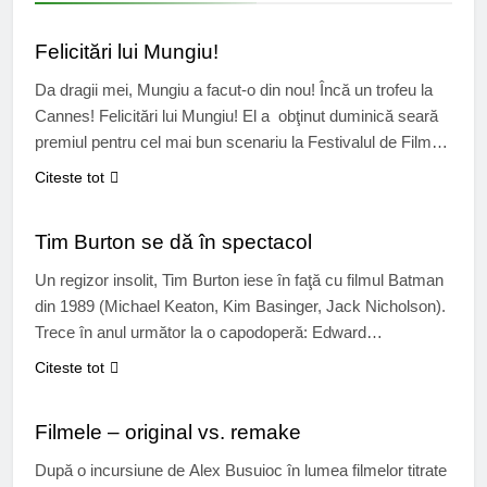
CINEMA
Ce spun mailurile de
campanie ale lui
Felicitări lui Mungiu!
Donald Trump
6 Ani Ago
Earthing sau
Da dragii mei, Mungiu a facut-o din nou! Încă un trofeu la
beneficiile contactului
Cannes! Felicitări lui Mungiu! El a obţinut duminică seară
cu Pamantul
6 Ani Ago
premiul pentru cel mai bun scenariu la Festivalul de Film
Este posibil sa ne
de la celebrul eveniment cu lungmetrajul său “După
Citeste tot
iertam?
dealuri”.S-a iscat ceva gâlceavă în presa franceză cu
CINEMA
6 Ani Ago
acest trofeu, majoritatea publicațiilor având cu totul și…
Tim Burton se dă în spectacol
Un regizor insolit, Tim Burton iese în faţă cu filmul Batman
din 1989 (Michael Keaton, Kim Basinger, Jack Nicholson).
Trece în anul următor la o capodoperă: Edward
Scissorhands şi aşa îşi începe colaborarea cu Johnny
Citeste tot
Depp. Batman Returns (Michael Keaton, Michelle Pfeiffer,
CINEMA
Danny de Vito) nu este la fel de popular ca primul şi
Filmele – original vs. remake
arată…
După o incursiune de Alex Busuioc în lumea filmelor titrate