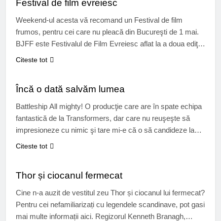
Festival de film evreiesc
concertele…
Weekend-ul acesta vă recomand un Festival de film
frumos, pentru cei care nu pleacă din Bucureşti de 1 mai.
BJFF este Festivalul de Film Evreiesc aflat la a doua ediţie
la noi în capitală, cu proiecţii între 27 aprilie şi 3 mai la
Citeste tot
Cinematograful Studio şi Muzeul Naţional al Ţăranului
CINEMA
Român. Intrarea este liberă mai…
Încă o dată salvăm lumea
Battleship All mighty! O producţie care are în spate echipa
fantastică de la Transformers, dar care nu reuşeşte să
impresioneze cu nimic şi tare mi-e că o să candideze la
Zmeurică… Regizorul Peter Berg (Hancock), cunoscut
Citeste tot
mai degrabă pentru rolurile sale decât pentru ce a regizat,
CINEMA
ne spală ochii cu o pleiadă de actori tineri:…
Thor și ciocanul fermecat
Cine n-a auzit de vestitul zeu Thor și ciocanul lui fermecat?
Pentru cei nefamiliarizați cu legendele scandinave, pot gasi
mai multe informații aici. Regizorul Kenneth Branagh,