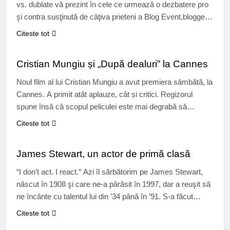
vs. dublate vă prezint în cele ce urmează o dezbatere pro
şi contra susţinută de câţiva prieteni a Blog Event,bloggeri.
Tema de astăzi Filmele – original vs. remake. Fiind un
Citeste tot
mare fan al genului SF am ales pentru o scurtă analiza
CINEMA
filmul Total Recall (1990)…
Cristian Mungiu și „După dealuri” la Cannes
Noul film al lui Cristian Mungiu a avut premiera sâmbătă, la
Cannes. A primit atât aplauze, cât și critici. Regizorul
spune însă că scopul peliculei este mai degrabă să
provoace păreri decât să primească aplauze. Inspirat de
Citeste tot
romanele Tatianei Niculescu Bran, filmul ne spune
CINEMA
povestea a două fete care au crescut împreună şi care
James Stewart, un actor de primă clasă
se…
“I don’t act. I react.” Azi îl sărbătorim pe James Stewart,
născut în 1908 şi care ne-a părăsit în 1997, dar a reuşit să
ne încânte cu talentul lui din ’34 până în ’91. S-a făcut
cunoscut în cinematografie după colaborarea cu Frank
Citeste tot
Capra la filmele: It’s a wonderful life (O viaţă minunată),
CINEMA