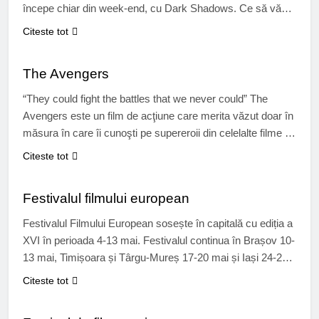
începe chiar din week-end, cu Dark Shadows. Ce să vă
spun eu de film, ca să dați o raită la cinema…. Păi, este
Citeste tot
vorba de Barnabas Collins, care devine vampir din cauza
CINEMA
unui blestem. Blestem…
The Avengers
“They could fight the battles that we never could” The
Avengers este un film de acţiune care merita văzut doar în
măsura în care îi cunoşti pe supereroii din celelalte filme de
acest gen, de exemplu Thor, The Hulk, Iron Man, Loki, The
Citeste tot
Black Widow, Captain America, Hawkeye. Joss Whedon
CINEMA
ne aduce pe ecrane pe…
Festivalul filmului european
Festivalul Filmului European sosește în capitală cu ediția a
XVI în perioada 4-13 mai. Festivalul continua în Brașov 10-
13 mai, Timișoara și Târgu-Mureș 17-20 mai și Iași 24-27
mai. Proiecțiile au loc la Cinemateca Eforie, Cinema Studio
Citeste tot
și Cinema Pro. Pe site-ul festivalului veți putea vedea
CINEMA
EVENIMENTE
programul și filmele programate spre vizionare, precum și