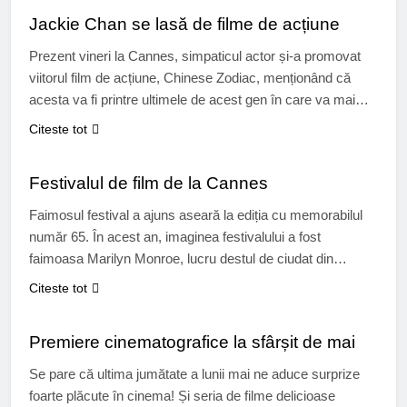
You can’t…
Jackie Chan se lasă de filme de acțiune
Prezent vineri la Cannes, simpaticul actor și-a promovat
viitorul film de acțiune, Chinese Zodiac, menționând că
acesta va fi printre ultimele de acest gen în care va mai
juca. Nu vă faceți griji însă prea repede! Vom avea parte de
Citeste tot
Karate Kid 2 și Oră de vârf 4, filme cu care vom apuca să
CINEMA
ne…
Festivalul de film de la Cannes
Faimosul festival a ajuns aseară la ediția cu memorabilul
număr 65. În acest an, imaginea festivalului a fost
faimoasa Marilyn Monroe, lucru destul de ciudat din
moment ce frumoasa blondă nu a avut niciodată de-a face
Citeste tot
nici cu festivalul și nici cu orașul! Scopul festivalului este
CINEMA
acela de a promova adevăratele valori ale cinematografiei
Premiere cinematografice la sfârșit de mai
mondiale,…
Se pare că ultima jumătate a lunii mai ne aduce surprize
foarte plăcute în cinema! Și seria de filme delicioase