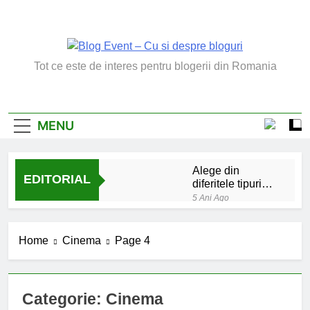
Skip
to
content
Blog Event – Cu Si
Tot ce este de interes pentru blogerii din Romania
Despre Bloguri
MENU
Alege din
EDITORIAL
diferitele tipuri
de bratara de
5 Ani Ago
argint
Chakrele: ce sunt si
la ce folosesc?
Home
Cinema
Page 4
5 Ani Ago
Lucruri esentiale
invatate de la copilul
meu
Categorie:
Cinema
6 Ani Ago